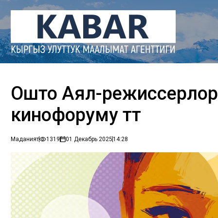
Ошто Аял-режиссерлорд
кинофоруму өтөт
Маданият
1319
01 Декабрь 2025
14:28