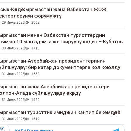
сык-Көлдө Кыргызстан жана Өзбекстан ЖОЖ
екторлорунун форуму өттү
29 Июль 2026
2002
ыргызстан менен Өзбекстан туристтердин
гымын 10 млн адамга жеткирүүнү көздөйт – Кубатов
30 Июль 2026
1716
ыргызстан-Азербайжан президенттеринин
үйлөшүүлөрү: бир катар документтерге кол коюлду
31 Июль 2026
1659
ыргызстан жана Азербайжан президенттери
олпон-Атада сүйлөшүүлөрдү өткөрдү
31 Июль 2026
1620
ыргызстан туристтик имиджин кантип бекемдөөдө?
31 Июль 2026
1512