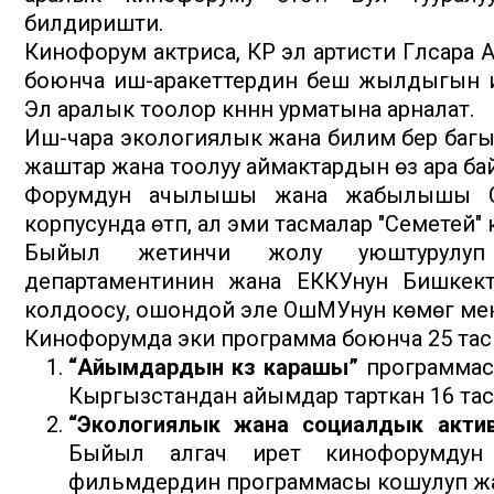
билдиришти.
Кинофорум актриса, КР эл артисти Гүлсара А
боюнча иш-аракеттердин беш жылдыгын 
Эл аралык тоолор күнүнүн урматына арналат.
Иш-чара экологиялык жана билим берүү багыт
жаштар жана тоолуу аймактардын өз ара б
Форумдун ачылышы жана жабылышы Ош
корпусунда өтүп, ал эми тасмалар "Семетей"
Быйыл жетинчи жолу уюштурулуп 
департаментинин жана ЕККУнун Бишкек
колдоосу, ошондой эле ОшМУнун көмөгү мене
Кинофорумда эки программа боюнча 25 тасм
“Айымдардын көз карашы”
программасы
Кыргызстандан айымдар тарткан 16 тасм
“Экологиялык жана социалдык акти
Быйыл алгач ирет кинофорумдун 
фильмдердин программасы кошулуп жа