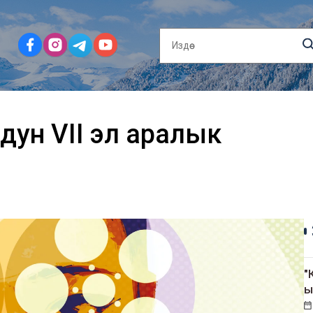
ун VII эл аралык
"
ы