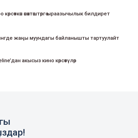
о көрсөткөн өнөктөштөргө ыраазычылык билдирет
умингде жаңы муундагы байланышты тартуулайт
line’дан акысыз кино көрсөтүлөр
агы
ыздар!