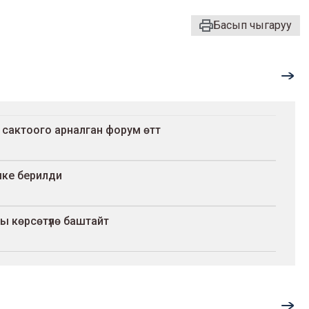
Басып чыгаруу
 сактоого арналган форум өттү
шке берилди
ы көрсөтүлө баштайт