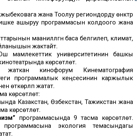
жыбековага жана Тоолуу региондорду өнүктүрүү
ишке ашыруу программасын колдоого жана
тарынын маанилүүлүгүн баса белгилеп, климат,
айланышын жактайт.
 мамлекеттик университетинин башкы
 кинотеатрында көрсөтүлөт.
жаткан кинофорум Кинематография
теги программалык кеңсесинин каржылык
н өткөрүлүп жатат.
а көрсөтүлөт:
нда Казакстан, Өзбекстан, Тажикстан жана
а көрсөтүлөт.
визм”
программасында 9 тасма көрсөтүлөт.
программасына экология темасындагы
тат.