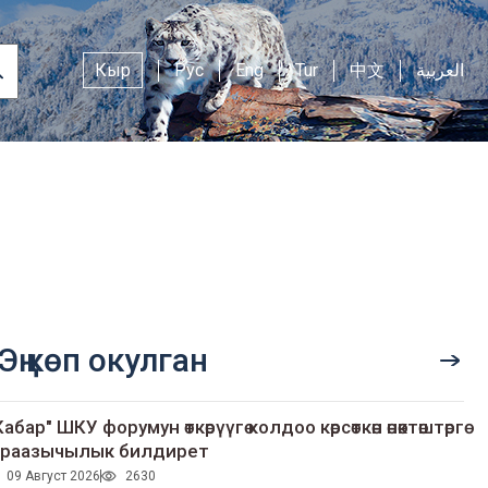
Кыр
Рус
Eng
Tur
中文
العربية
Эң көп окулган
Кабар" ШКУ форумун өткөрүүгө колдоо көрсөткөн өнөктөштөргө
раазычылык билдирет
09 Август 2026
2630