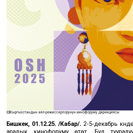
Кыргызстандын аял-режиссерлорунун кинофоруму дирекциясы
Бишкек, 01.12.25. /Кабар/.
2-5-декабрь күнд
аралык кинофоруму өтөт. Бул тууралу