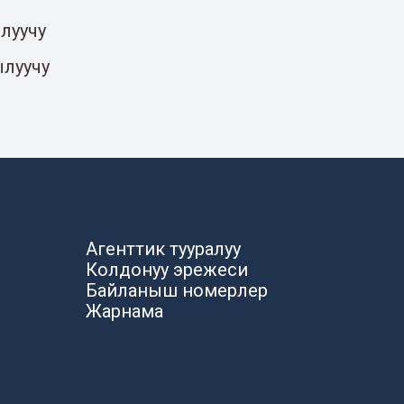
луучу
ылуучу
Агенттик тууралуу
Колдонуу эрежеси
Байланыш номерлер
Жарнама