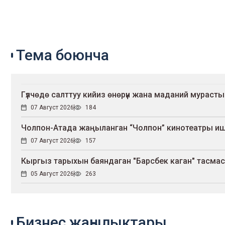
Тема боюнча
Гүлчөдө салттуу кийиз өнөрүн жана маданий мурасты
07 Август 2026
184
Чолпон-Атада жаңыланган “Чолпон” кинотеатры и
07 Август 2026
157
Кыргыз тарыхын баяндаган "Барсбек каган" тасмас
05 Август 2026
263
Бизнес жаңылыктары