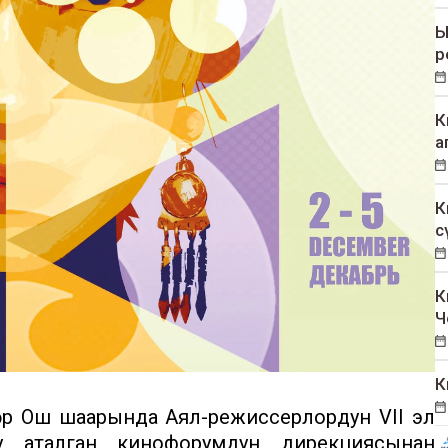
Ы
р
К
а
К
с
К
Ч
К
өрү Ош шаарында Аял-режиссерлордун VII эл
у аталган кинофорумдун дирекциясынан