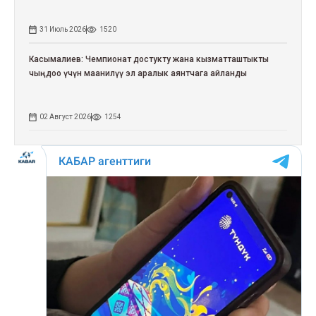
31 Июль 2026
1520
Касымалиев: Чемпионат достукту жана кызматташтыкты
чыңдоо үчүн маанилүү эл аралык аянтчага айланды
02 Август 2026
1254