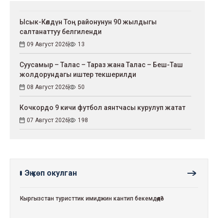
Ысык-Көлдүн Тоң районунун 90 жылдыгы
салтанаттуу белгиленди
09 Август 2026
13
Суусамыр – Талас – Тараз жана Талас – Беш-Таш
жолдорундагы иштер текшерилди
08 Август 2026
50
Кочкордо 9 кичи футбол аянтчасы курулуп жатат
07 Август 2026
198
Эң көп окулган
Кыргызстан туристтик имиджин кантип бекемдөөдө?