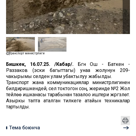
Транспорт министрлиги
Бишкек, 16.07.25. /Кабар/.
Бүгүн Ош - Баткен -
Раззаков (эски багыттагы) унаа жолунун 209-
чакырымы селден улам убактылуу жабылды.
Транспорт жана коммуникациялар министрлигинен
билдиришкендей, сел токтогон соң, жеринде №2 Жол
тейлөө ишканасы тарабынан тазалоо иштери жүргүзүлөт.
Азыркы тапта аталган тилкеге атайын техникалар
тартылды.
Тема боюнча