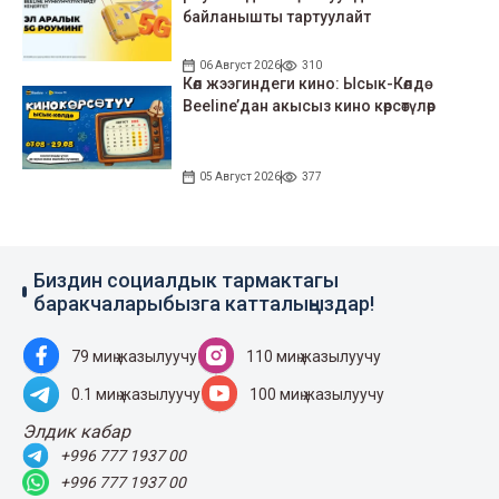
байланышты тартуулайт
06 Август 2026
310
Көл жээгиндеги кино: Ысык-Көлдө
Beeline’дан акысыз кино көрсөтүлөр
05 Август 2026
377
Биздин социалдык тармактагы
баракчаларыбызга катталыңыздар!
79 миң жазылуучу
110 миң жазылуучу
0.1 миң жазылуучу
100 миң жазылуучу
Элдик кабар
+996 777 1937 00
+996 777 1937 00