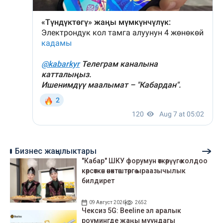
Бизнес жаңылыктары
"Кабар" ШКУ форумун өткөрүүгө колдоо
көрсөткөн өнөктөштөргө ыраазычылык
билдирет
09 Август 2026
2652
Чексиз 5G: Beeline эл аралык
роумингде жаңы муундагы