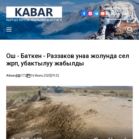
Кыр
Ош - Баткен - Раззаков унаа жолунда сел
жүрүп, убактылуу жабылды
Аймак
772
16 Июль 2025
19:32