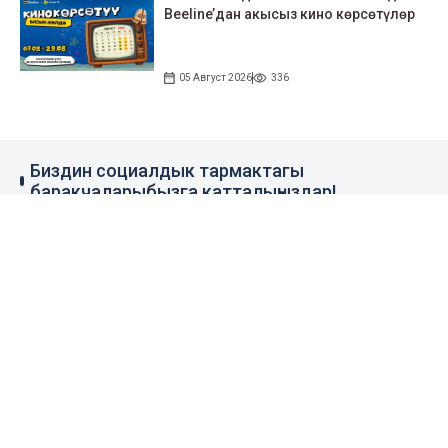
Beeline’дан акысыз кино көрсөтүлөр
05 Август 2026
336
Биздин социалдык тармактагы
баракчаларыбызга катталыңыздар!
79 миң жазылуучу
110 миң жазылуучу
0.1 миң жазылуучу
100 миң жазылуучу
Элдик кабар
+996 777 1937 00
+996 777 1937 00