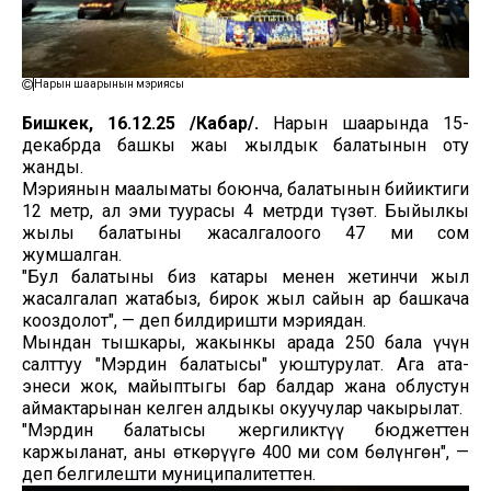
Нарын шаарынын мэриясы
Бишкек, 16.12.25 /Кабар/.
Нарын шаарында 15-
декабрда башкы жаңы жылдык балатынын оту
жанды.
Мэриянын маалыматы боюнча, балатынын бийиктиги
12 метр, ал эми туурасы 4 метрди түзөт. Быйылкы
жылы балатыны жасалгалоого 47 миң сом
жумшалган.
"Бул балатыны биз катары менен жетинчи жыл
жасалгалап жатабыз, бирок жыл сайын ар башкача
кооздолот", — деп билдиришти мэриядан.
Мындан тышкары, жакынкы арада 250 бала үчүн
салттуу "Мэрдин балатысы" уюштурулат. Ага ата-
энеси жок, майыптыгы бар балдар жана облустун
аймактарынан келген алдыңкы окуучулар чакырылат.
"Мэрдин балатысы жергиликтүү бюджеттен
каржыланат, аны өткөрүүгө 400 миң сом бөлүнгөн", —
деп белгилешти муниципалитеттен.