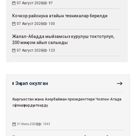
07 Август 2026
97
Кочкор районуна атайын техникалар берилди
07 Август 2026
100
Жалал-Абадда мыйзамсыз курулуш токтотулуп,
200 миң сом айып салынды
07 Август 2026
123
Эң көп окулган
Кыргызстан жана Азербайжан президенттери Чолпон-Атада
сүйлөшүүлөрдү өткөрдү
31 Июль 2026
1543