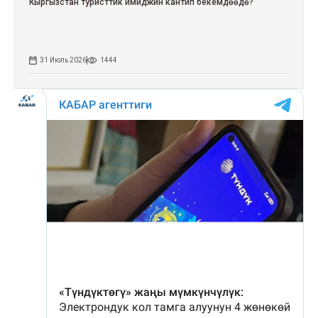
Кыргызстан туристтик имиджин кантип бекемдөөдө?
31 Июль 2026
1444