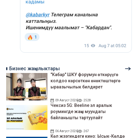
Бизнес жаңылыктары
"Кабар" ШКУ форумун өткөрүүгө
колдоо көрсөткөн өнөктөштөргө
ыраазычылык билдирет
09 Август 2026
2528
Чексиз 5G: Beeline эл аралык
роумингде жаңы муундагы
байланышты тартуулайт
06 Август 2026
267
Көл жээгиндеги кино: Ысык-Көлдө