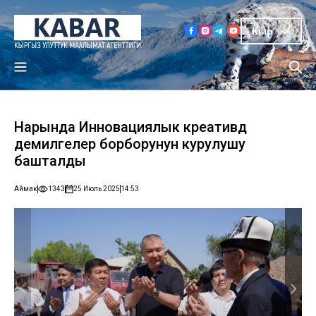
Кыр
Нарында Инновациялык креативдүү
демилгелер борборунун курулушу
башталды
Аймак
1343
25 Июль 2025
14:53