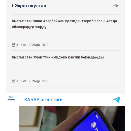
Эң көп окулган
Кыргызстан жана Азербайжан президенттери Чолпон-Атада
сүйлөшүүлөрдү өткөрдү
31 Июль 2026
1620
Кыргызстан туристтик имиджин кантип бекемдөөдө?
31 Июль 2026
1512