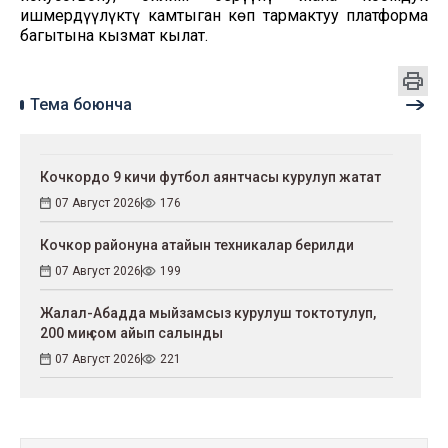
ишмердүүлүктү камтыган көп тармактуу платформа
багытына кызмат кылат.
Тема боюнча
Кочкордо 9 кичи футбол аянтчасы курулуп жатат
07 Август 2026
176
Кочкор районуна атайын техникалар берилди
07 Август 2026
199
Жалал-Абадда мыйзамсыз курулуш токтотулуп,
200 миң сом айып салынды
07 Август 2026
221