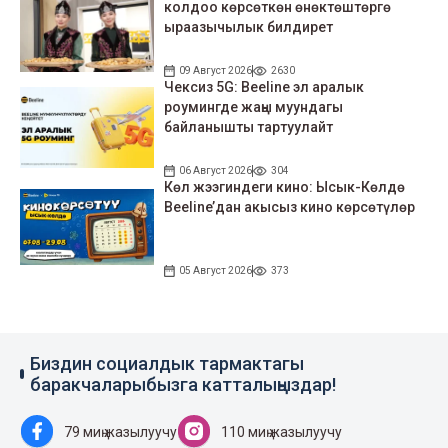
колдоо көрсөткөн өнөктөштөргө
ыраазычылык билдирет
09 Август 2026
2630
Чексиз 5G: Beeline эл аралык
роумингде жаңы муундагы
байланышты тартуулайт
06 Август 2026
304
Көл жээгиндеги кино: Ысык-Көлдө
Beeline’дан акысыз кино көрсөтүлөр
05 Август 2026
373
Биздин социалдык тармактагы
баракчаларыбызга катталыңыздар!
79 миң жазылуучу
110 миң жазылуучу