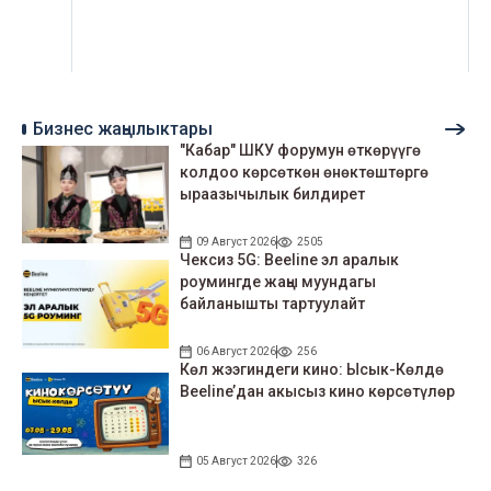
Бизнес жаңылыктары
"Кабар" ШКУ форумун өткөрүүгө
колдоо көрсөткөн өнөктөштөргө
ыраазычылык билдирет
09 Август 2026
2505
Чексиз 5G: Beeline эл аралык
роумингде жаңы муундагы
байланышты тартуулайт
06 Август 2026
256
Көл жээгиндеги кино: Ысык-Көлдө
Beeline’дан акысыз кино көрсөтүлөр
05 Август 2026
326