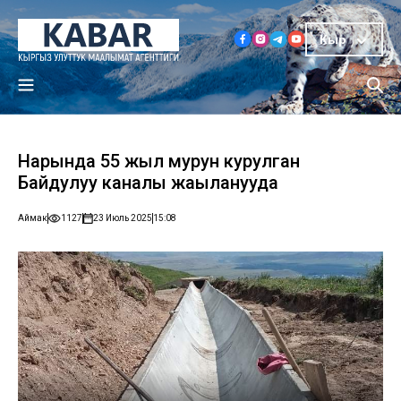
Кыр
Нарында 55 жыл мурун курулган
Байдулуу каналы жаңыланууда
Аймак
1127
23 Июль 2025
15:08