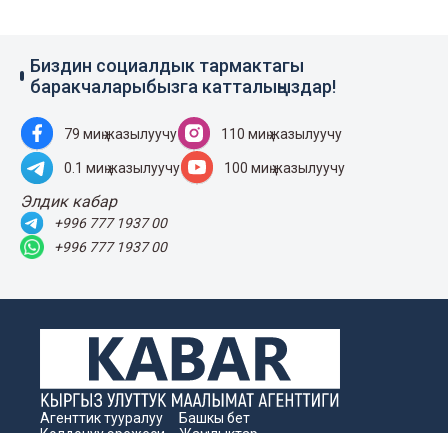
Биздин социалдык тармактагы
баракчаларыбызга катталыңыздар!
79 миң жазылуучу
110 миң жазылуучу
0.1 миң жазылуучу
100 миң жазылуучу
Элдик кабар
+996 777 1937 00
+996 777 1937 00
Агенттик тууралуу
Башкы бет
Колдонуу эрежеси
Жаңылыктар