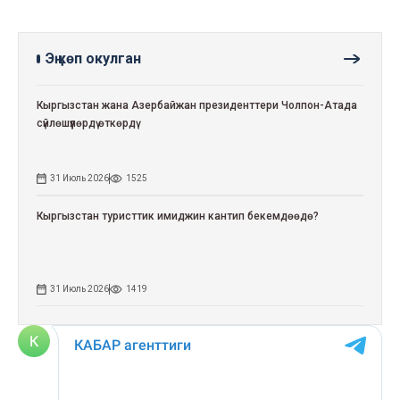
Эң көп окулган
Кыргызстан жана Азербайжан президенттери Чолпон-Атада
сүйлөшүүлөрдү өткөрдү
31 Июль 2026
1525
Кыргызстан туристтик имиджин кантип бекемдөөдө?
31 Июль 2026
1419