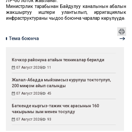
ЛР-60 лоток жаңыланат.
Министрлик тарабынан Байдулуу каналынын абалын
жакшыртуу иштери улантылып, ирригациялык
инфраструктураны чыңдоо боюнча чаралар көрүлүүдө.
Тема боюнча
Кочкор районуна атайын техникалар берилди
07 Август 2026
11
Жалал-Абадда мыйзамсыз курулуш токтотулуп,
200 миң сом айып салынды
07 Август 2026
45
Баткенде кыргыз-тажик чек арасынын 160
чакырымы зым менен тосулду
07 Август 2026
93