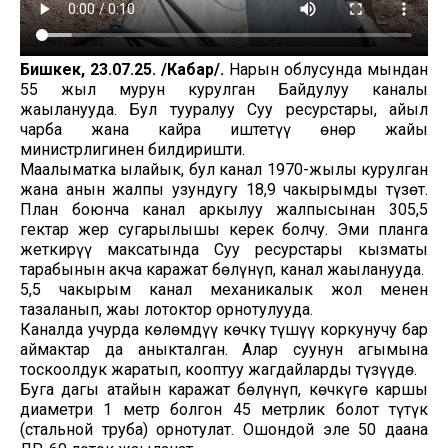
Бишкек, 23.07.25. /Кабар/.
Нарын облусунда мындан
55 жыл мурун курулган Байдулуу каналы
жаңыланууда. Бул тууралуу Суу ресурстары, айыл
чарба жана кайра иштетүү өнөр жайы
министрлигинен билдиришти.
Маалыматка ылайык, бул канал 1970-жылы курулган
жана анын жалпы узундугу 18,9 чакырымды түзөт.
План боюнча канал аркылуу жалпысынан 305,5
гектар жер сугарылышы керек болчу. Эми планга
жеткирүү максатында Суу ресурстары кызматы
тарабынын акча каражат бөлүнүп, канал жаңыланууда.
5,5 чакырым канал механикалык жол менен
тазаланып, жаңы лотоктор орнотулууда.
Каналда учурда көлөмдүү көчкү түшүү коркунучу бар
аймактар да аныкталган. Алар суунун агымына
тоскоолдук жаратып, кооптуу жагдайларды түзүүдө.
Буга дагы атайын каражат бөлүнүп, көчкүгө каршы
диаметри 1 метр болгон 45 метрлик болот түтүк
(стальной труба) орнотулат. Ошондой эле 50 даана