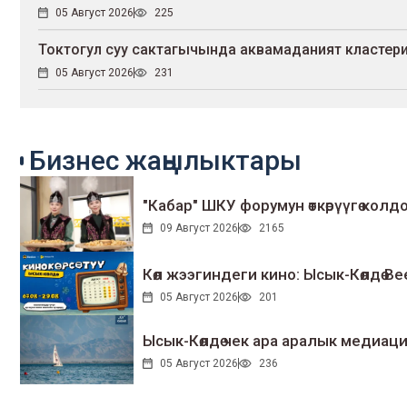
05 Август 2026
225
Токтогул суу сактагычында аквамаданият кластер
05 Август 2026
231
Бизнес жаңылыктары
"Кабар" ШКУ форумун өткөрүүгө колдо
09 Август 2026
2165
Көл жээгиндеги кино: Ысык-Көлдө Bee
05 Август 2026
201
Ысык-Көлдө чек ара аралык медиаци
05 Август 2026
236