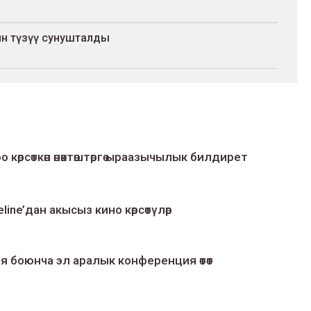
ин түзүү сунушталды
о көрсөткөн өнөктөштөргө ыраазычылык билдирет
line’дан акысыз кино көрсөтүлөр
я боюнча эл аралык конференция өтөт