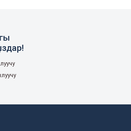
агы
ыздар!
луучу
ылуучу