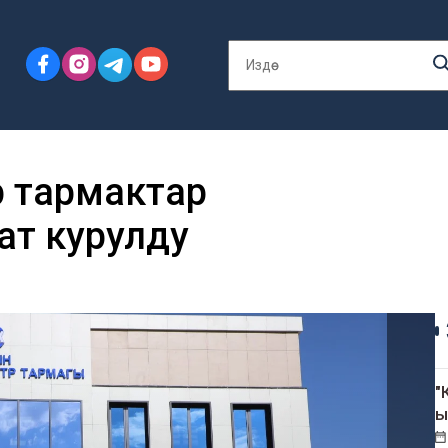
р тармактар
ат курулду
"
ы