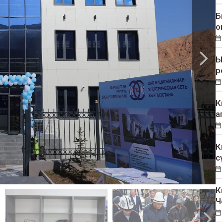
Б
о
Ы
р
К
а
К
с
К
Ч