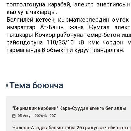
топтолгонуна карабай, электр энергиясын
кылууга чакырды.
Белгилей кетсек, кызматкерлердин эмге
имараттар Ат-Башы жана Жумгал элект
тышкары Кочкор районуна темир-бетон ишк
райондоруна 110/35/10 кВ көмөк чордон
тармагында 8 объектти куруу пландалган.
Тема боюнча
"Биримдик кербени" Кара-Суудан Өзгөнгө бет алды
05 Август 2026
207
Чолпон-Атада абанын табы 26 градуска чейин көтө