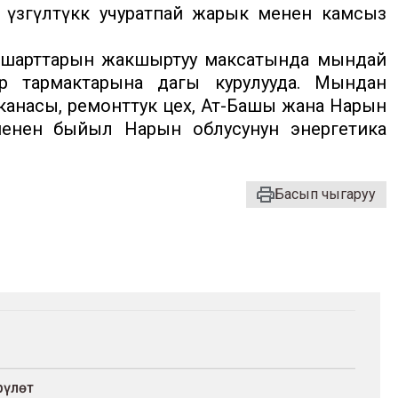
 үзгүлтүккө учуратпай жарык менен камсыз
к шарттарын жакшыртуу максатында мындай
р тармактарына дагы курулууда. Мындан
анасы, ремонттук цех, Ат-Башы жана Нарын
 менен быйыл Нарын облусунун энергетика
Басып чыгаруу
рүлөт