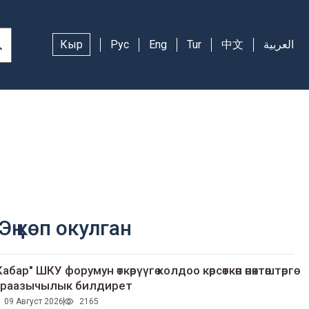
Кыр
Рус
Eng
Tur
中文
العربية
Эң көп окулган
Кабар" ШКУ форумун өткөрүүгө колдоо көрсөткөн өнөктөштөргө
раазычылык билдирет
09 Август 2026
2165