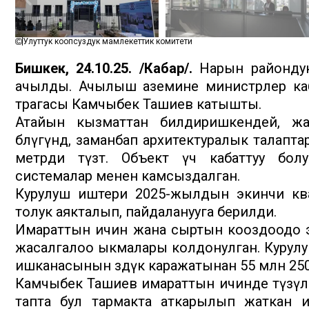
Улуттук коопсуздук мамлекеттик комитети
Бишкек, 24.10.25. /Кабар/.
Нарын райондук
ачылды. Ачылыш аземине министрлер каб
төрагасы Камчыбек Ташиев катышты.
Атайын кызматтан билдиришкендей, ж
бөлүгүндө, заманбап архитектуралык талапт
метрди түзөт. Объект үч кабаттуу бол
системалар менен камсыздалган.
Курулуш иштери 2025-жылдын экинчи ква
толук аякталып, пайдаланууга берилди.
Имараттын ичин жана сыртын кооздоодо эн
жасалгалоо ыкмалары колдонулган. Курулуш
ишканасынын өздүк каражатынан 55 млн 25
Камчыбек Ташиев имараттын ичинде түзүл
тапта бул тармакта аткарылып жаткан и