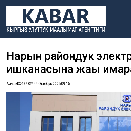
Нарын райондук элект
ишканасына жаңы имар
Аймак
1398
24 Октябрь 2025
09:15