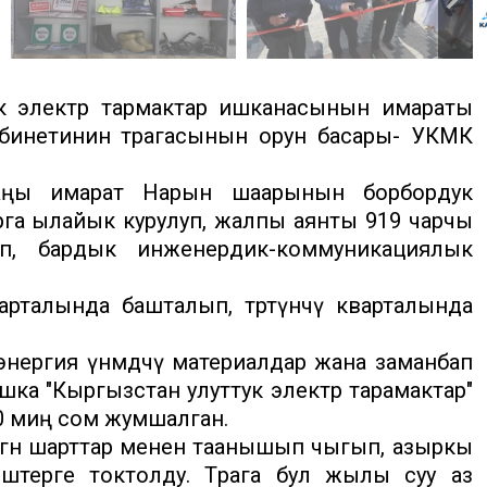
 электр тармактар ишканасынын имараты
инетинин төрагасынын орун басары- УКМК
аңы имарат Нарын шаарынын борбордук
арга ылайык курулуп, жалпы аянты 919 чарчы
уп, бардык инженердик-коммуникациялык
рталында башталып, төртүнчү кварталында
ергия үнөмдөөчү материалдар жана заманбап
ка "Кыргызстан улуттук электр тарамактар"
0 миң сом жумшалган.
гөн шарттар менен таанышып чыгып, азыркы
штерге токтолду. Төрага бул жылы суу аз