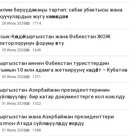
илим берүүдө жаңы тартип: сабак убактысы жана
куучулардын жүгү көзөмөлдөнөт
28 Июль 2026
1714
сык-Көлдө Кыргызстан жана Өзбекстан ЖОЖ
екторлорунун форуму өттү
29 Июль 2026
1640
ыргызстан менен Өзбекстан туристтердин
гымын 10 млн адамга жеткирүүнү көздөйт – Кубатов
30 Июль 2026
1371
ыргызстан-Азербайжан президенттеринин
үйлөшүүлөрү: бир катар документтерге кол коюлду
31 Июль 2026
1322
ыргызстан жана Азербайжан президенттери
олпон-Атада сүйлөшүүлөрдү өткөрдү
31 Июль 2026
1288