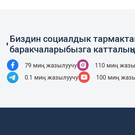
Биздин социалдык тармакт
баракчаларыбызга катталың
79 миң жазылуучу
110 миң жазы
0.1 миң жазылуучу
100 миң жаз