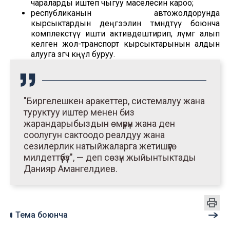
чараларды иштеп чыгуу маселесин кароо;
республиканын автожолдорунда
кырсыктардын деңгээлин төмөндөтүү боюнча
комплекстүү ишти активдештирип, өлүмгө алып
келген жол-транспорт кырсыктарынын алдын
алууга өзгөчө көңүл буруу.
"Биргелешкен аракеттер, системалуу жана
туруктуу иштер менен биз
жарандарыбыздын өмүрүн жана ден
соолугун сактоодо реалдуу жана
сезилерлик натыйжаларга жетишүүгө
милдеттүүбүз", — деп сөзүн жыйынтыктады
Данияр Амангелдиев.
Тема боюнча