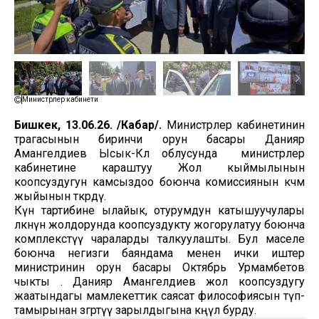
Министрлер кабинети
Бишкек, 13.06.26. /Кабар/.
Министрлер кабинетинин
төрагасынын биринчи орун басары Данияр
Амангелдиев Ысык-Көл облусунда министрлер
кабинетине караштуу Жол кыймылынын
коопсуздугун камсыздоо боюнча комиссиянын көчмө
жыйынын өткөрдү.
Күн тартибине ылайык, отурумдун катышуучулары
өлкөнүн жолдорунда коопсуздукту жогорулатуу боюнча
комплекстүү чараларды талкуулашты. Бул маселе
боюнча негизги баяндама менен ички иштер
министринин орун басары Октябрь Урмамбетов
чыкты . Данияр Амангелдиев жол коопсуздугу
жаатындагы мамлекеттик саясат философиясын түп-
тамырынан өзгөртүү зарылдыгына көңүл бурду.