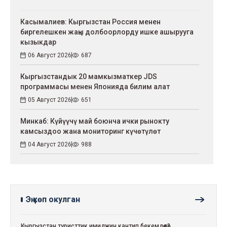
Касымалиев: Кыргызстан Россия менен
биргелешкен жаңы долбоорлорду ишке ашырууга
кызыкдар
06 Август 2026
687
Кыргызстандык 20 мамкызматкер JDS
программасы менен Японияда билим алат
05 Август 2026
651
Минкаб: Күйүүчү май боюнча ички рынокту
камсыздоо жана мониторинг күчөтүлөт
04 Август 2026
988
Эң көп окулган
Кыргызстан туристтик имиджин кантип бекемдөөдө?