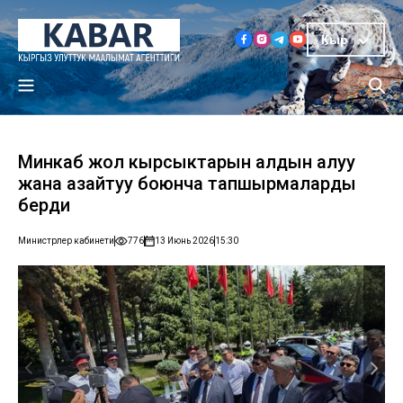
Кыр
Минкаб жол кырсыктарын алдын алуу
жана азайтуу боюнча тапшырмаларды
берди
Министрлер кабинети
776
13 Июнь 2026
15:30