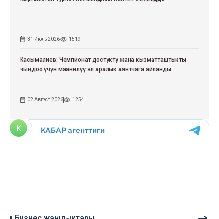
31 Июль 2026
1519
Касымалиев: Чемпионат достукту жана кызматташтыкты
чыңдоо үчүн маанилүү эл аралык аянтчага айланды
02 Август 2026
1254