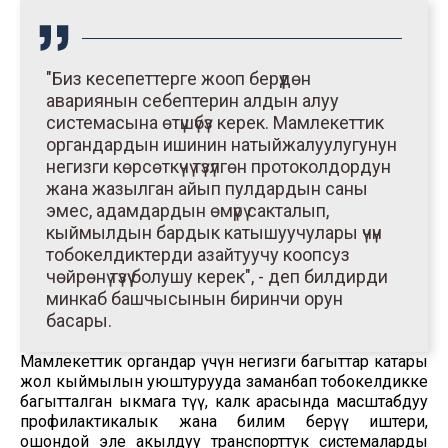
"Биз кесепеттерге жооп берүүдөн
авариянын себептерин алдын алуу
системасына өтүшүбүз керек. Мамлекеттик
органдардын ишинин натыйжалуулугунун
негизги көрсөткүчү түзүлгөн протоколдордун
жана жазылган айып пулдардын саны
эмес, адамдардын өмүрү сакталып,
кыймылдын бардык катышуучулары үчүн
тобокелдиктерди азайтуучу коопсуз
чөйрөнү түзүү болушу керек", - деп билдирди
минкаб башчысынын биринчи орун
басары.
Мамлекеттик органдар үчүн негизги багыттар катары
жол кыймылын уюштурууда заманбап тобокелдикке
багытталган ыкмага өтүү, калк арасында масштабдуу
профилактикалык жана билим берүү иштери,
ошондой эле акылдуу транспорттук системаларды