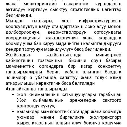
жана мониторингдин санариптик куралдарын
активдүү киргизүү сыяктуу стратегиялык багыттар
белгиленди.
Мындан тышкары, жол инфраструктурасын
коопсуздуктун катуу стандарттарын эске алуу менен
долбоорлоонун, ведомстволордун ортосундагы
координацияны жакшыртуунун жана жарандык
коомду унаа башкаруу маданиятын калыптандырууга
кеңири тартуунун маанилүүлүгү баса белгиленди.
Жыйындын жыйынтыгында министрлер
кабинетинин төрагасынын биринчи орун басары
мамлекеттик органдарга бир катар конкреттүү
тапшырмаларды берип, кабыл алынган бардык
чечимдер өз убагында, сапаттуу жана толук көлөмдө
аткарылышы керектигин баса белгиледи.
Атап айтканда, тапшырылды:
жол кыймылынын катышуучулары тарабынан
Жол кыймылынын эрежелерин сактоого
контролду күчөтүү;
кызыкдар мамлекеттик органдар жана коомдук
уюмдар менен биргеликте жол-транспорт
кырсыктарынын алдын алуу боюнча кошумча