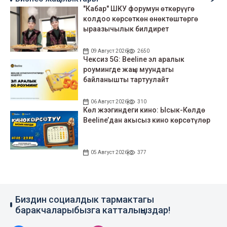
Бизнес жаңылыктары
"Кабар" ШКУ форумун өткөрүүгө
колдоо көрсөткөн өнөктөштөргө
ыраазычылык билдирет
09 Август 2026
2650