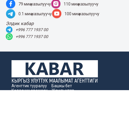
Чексиз 5G: Beeline эл аралык
роумингде жаңы муундагы
байланышты тартуулайт
06 Август 2026
310
Көл жээгиндеги кино: Ысык-Көлдө
Beeline’дан акысыз кино көрсөтүлөр
05 Август 2026
377
Биздин социалдык тармактагы
баракчаларыбызга катталыңыздар!
79 миң жазылуучу
110 миң жазылуучу
0.1 миң жазылуучу
100 миң жазылуучу
Элдик кабар
+996 777 1937 00