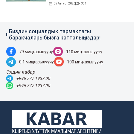
05 Август 2026
331
Биздин социалдык тармактагы
баракчаларыбызга катталыңыздар!
79 миң жазылуучу
110 миң жазылуучу
0.1 миң жазылуучу
100 миң жазылуучу
Элдик кабар
+996 777 1937 00
+996 777 1937 00