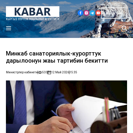
Кыр
Минкаб санаториялык-курорттук
дарылоонун жаңы тартибин бекитти
Министрлер кабинети
533
12 Май 2026
15:35