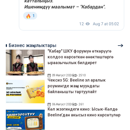
Бизнес жаңылыктары
"Кабар" ШКУ форумун өткөрүүгө
колдоо көрсөткөн өнөктөштөргө
ыраазычылык билдирет
09 Август 2026
2510
Чексиз 5G: Beeline эл аралык
роумингде жаңы муундагы
байланышты тартуулайт
06 Август 2026
261
Көл жээгиндеги кино: Ысык-Көлдө
Beeline’дан акысыз кино көрсөтүлөр