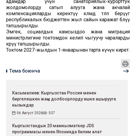
адамдар үчүн санаториялык-курорттук
жолдомолорду сатып алууга жана акчалай
компенсацияларды керектүү көлөмдө төлөп берүүгө
республикалык бюджеттен жыл сайын каражат бөлүү
тапшырылды.
Эмгек, социалдык камсыздоо жана миграция
министрлигине токтомдон келип чыгуучу чараларды
көрүү тапшырылды.
Токтом 2027-жылдын 1-январынан тарта күчүнө кирет.
Тема боюнча
Касымалиев: Кыргызстан Россия менен
биргелешкен жаңы долбоорлорду ишке ашырууга
кызыкдар
06 Август 2026
537
Кыргызстандык 20 мамкызматкер JDS
программасы менен Японияда билим алат