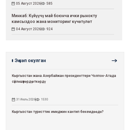
05 Август 2026
585
Минкаб: Күйүүчү май боюнча ички рынокту
камсыздоо жана мониторинг күчөтүлөт
04 Август 2026
924
Эң көп окулган
Кыргызстан жана Азербайжан президенттери Чолпон-Атада
сүйлөшүүлөрдү өткөрдү
31 Июль 2026
1530
Кыргызстан туристтик имиджин кантип бекемдөөдө?