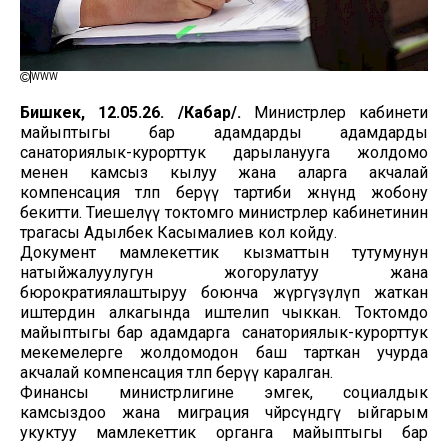
WWW
Бишкек, 12.05.26. /Кабар/.
Министрлер кабинети
майыптыгы бар адамдарды адамдарды
санаториялык-курорттук дарыланууга жолдомо
менен камсыз кылуу жана аларга акчалай
компенсация төлөп берүү тартиби жөнүндө жобону
бекитти. Тиешелүү токтомго министрлер кабинетинин
төрагасы Адылбек Касымалиев кол койду.
Документ мамлекеттик кызматтын тутумунун
натыйжалуулугун жогорулатуу жана
бюрократиялаштыруу боюнча жүргүзүлүп жаткан
иштердин алкагында иштелип чыккан. Токтомдо
майыптыгы бар адамдарга санаториялык-курорттук
мекемелерге жолдомодон баш тарткан учурда
акчалай компенсация төлөп берүү каралган.
Финансы министрлигине эмгек, социалдык
камсыздоо жана миграция чөйрөсүндөгү ыйгарым
укуктуу мамлекеттик органга майыптыгы бар