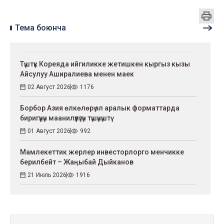
Тема боюнча
Түштүк Кореяда ийгиликке жетишкен кыргыз кызы
Айсулуу Аширалиева менен маек
02 Август 2026
1176
Борбор Азия өлкөлөрү эл аралык форматтарда
биригүүнүн маанилүүлүгүн түшүнүштү
01 Август 2026
992
Мамлекеттик жерлер инвесторлорго менчикке
берилбейт – Жаңыбай Дыйканов
21 Июль 2026
1916