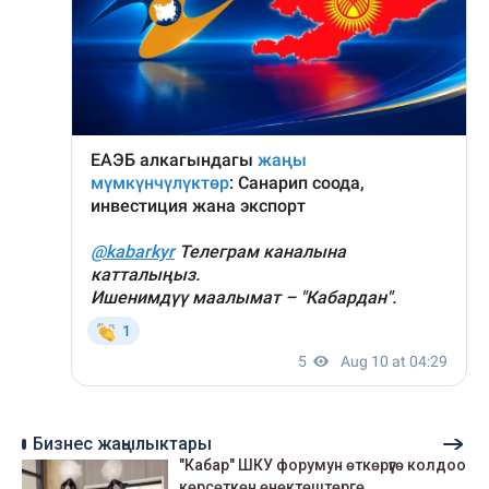
Бизнес жаңылыктары
"Кабар" ШКУ форумун өткөрүүгө колдоо
көрсөткөн өнөктөштөргө