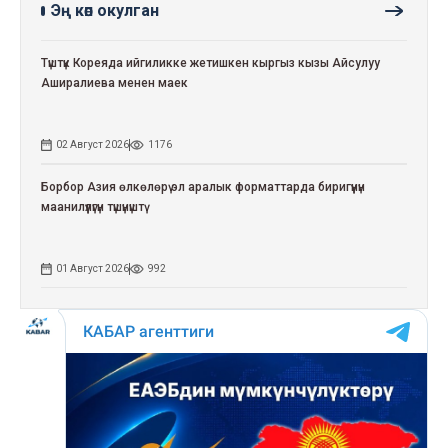
Эң көп окулган
Түштүк Кореяда ийгиликке жетишкен кыргыз кызы Айсулуу
Аширалиева менен маек
02 Август 2026
1176
Борбор Азия өлкөлөрү эл аралык форматтарда биригүүнүн
маанилүүлүгүн түшүнүштү
01 Август 2026
992