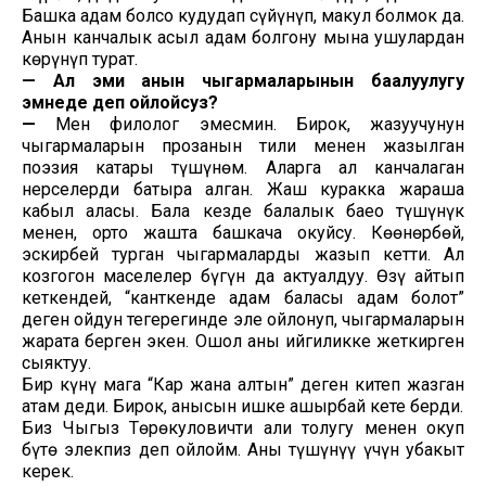
Башка адам болсо кудуңдап сүйүнүп, макул болмок да.
Анын канчалык асыл адам болгону мына ушулардан
көрүнүп турат.
—
Ал эми анын чыгармаларынын баалуулугу
эмнеде деп ойлойсуз?
—
Мен филолог эмесмин. Бирок, жазуучунун
чыгармаларын прозанын тили менен жазылган
поэзия катары түшүнөм. Аларга ал канчалаган
нерселерди батыра алган. Жаш куракка жараша
кабыл аласың. Бала кезде балалык баео түшүнүк
менен, орто жашта башкача окуйсуң. Көөнөрбөй,
эскирбей турган чыгармаларды жазып кетти. Ал
козгогон маселелер бүгүн да актуалдуу. Өзү айтып
кеткендей, “канткенде адам баласы адам болот”
деген ойдун тегерегинде эле ойлонуп, чыгармаларын
жарата берген экен. Ошол аны ийгиликке жеткирген
сыяктуу.
Бир күнү мага “Кар жана алтын” деген китеп жазган
атам деди. Бирок, анысын ишке ашырбай кете берди.
Биз Чыңгыз Төрөкуловичти али толугу менен окуп
бүтө элекпиз деп ойлойм. Аны түшүнүү үчүн убакыт
керек.