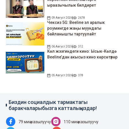
ыраазычылык билдирет
09 Август 2026
2678
Чексиз 5G: Beeline эл аралык
роумингде жаңы муундагы
байланышты тартуулайт
06 Август 2026
312
Көл жээгиндеги кино: Ысык-Көлдө
Beeline’дан акысыз кино көрсөтүлөр
05 Август 2026
378
Биздин социалдык тармактагы
баракчаларыбызга катталыңыздар!
79 миң жазылуучу
110 миң жазылуучу