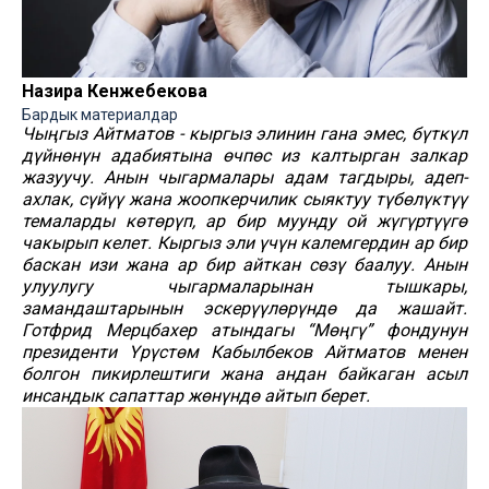
Назира Кенжебекова
Бардык материалдар
Чыңгыз Айтматов - кыргыз элинин гана эмес, бүткүл
дүйнөнүн адабиятына өчпөс из калтырган залкар
жазуучу. Анын чыгармалары адам тагдыры, адеп-
ахлак, сүйүү жана жоопкерчилик сыяктуу түбөлүктүү
темаларды көтөрүп, ар бир муунду ой жүгүртүүгө
чакырып келет. Кыргыз эли үчүн калемгердин ар бир
баскан изи жана ар бир айткан сөзү баалуу. Анын
улуулугу чыгармаларынан тышкары,
замандаштарынын эскерүүлөрүндө да жашайт.
Готфрид Мерцбахер атындагы “Мөңгү” фондунун
президенти Үрүстөм Кабылбеков Айтматов менен
болгон пикирлештиги жана андан байкаган асыл
инсандык сапаттар жөнүндө айтып берет.