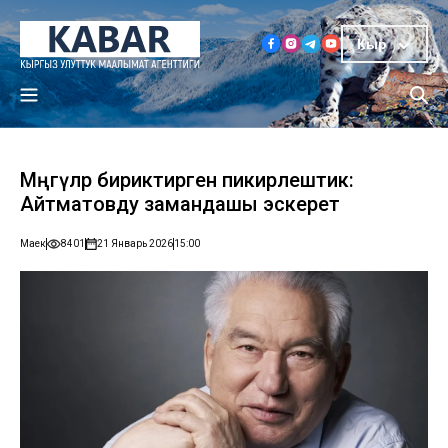
Кыр
Мөңгүлөр бириктирген пикирлештик:
Айтматовду замандашы эскерет
Маек
8401
21 Январь 2026
15:00