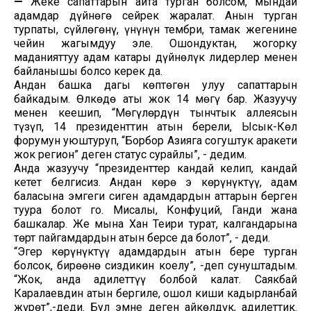
—
Жеке сапаттарын айта турган болсом, мындай
адамдар дүйнөгө сейрек жаралат. Анын турган
турпаты, сүйлөгөнү, үнүнүн тембри, тамак жегенине
чейин жагымдуу эле. Ошондуктан, жогорку
маданияттуу адам катары дүйнөлүк лидерлер менен
байланышы болсо керек да.
Андан башка дагы көптөгөн улуу сапаттарын
байкадым. Өлкөдө аты жок 14 мөңгү бар. Жазуучу
менен кеңешип, “Мөңгүлөрдүн тынчтык аллеясын
түзүп, 14 президенттин атын берели, Ысык-Көл
форумун уюштуруп, “Борбор Азияга согуштук аракети
жок регион” деген статус сурайлы”, - дедим.
Анда жазуучу “президенттер кандай келип, кандай
кетет белгисиз. Андан көрө эң көрүнүктүү, адам
баласына эмгеги сиңген адамдардын аттарын берген
туура болот го. Мисалы, Конфуций, Ганди жана
башкалар. Же мына Хан Теңири турат, калгандарына
төрт пайгамдардын атын берсе да болот”, - деди.
“Эгер көрүнүктүү адамдардын атын бере турган
болсок, бирөөнө сиздикин коелу”, -деп сунуштадым.
“Жок, анда адилеттүү болбой калат. Саякбай
Каралаевдин атын бергиле, ошол киши кадырланбай
жүрөт”,-деди. Бул эмне деген айкөлдүк, адилеттик.