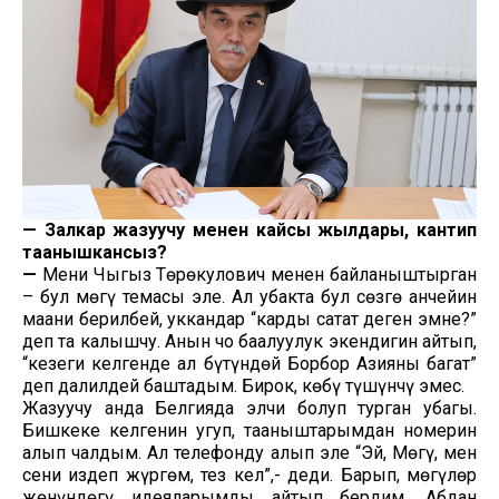
—
Залкар жазуучу менен кайсы жылдары, кантип
таанышкансыз?
—
Мени Чыңгыз Төрөкулович менен байланыштырган
– бул мөңгү темасы эле. Ал убакта бул сөзгө анчейин
маани берилбей, уккандар “карды сатат деген эмне?”
деп таң калышчу. Анын чоң баалуулук экендигин айтып,
“кезеги келгенде ал бүтүндөй Борбор Азияны багат”
деп далилдей баштадым. Бирок, көбү түшүнчү эмес.
Жазуучу анда Белгияда элчи болуп турган убагы.
Бишкеке келгенин угуп, тааныштарымдан номерин
алып чалдым. Ал телефонду алып эле “Эй, Мөңгү, мен
сени издеп жүргөм, тез кел”,- деди. Барып, мөңгүлөр
жөнүндөгү идеяларымды айтып бердим. Абдан