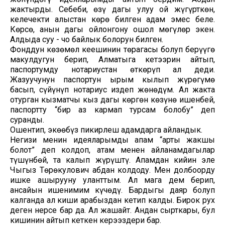
жактырды. Себеби, өзү дагы улуу ой жүгүрткөн,
келечекти алыстан көрө билген адам эмес беле.
Көрсө, анын дагы ойлонгону ошол мөңгүлөр экен.
Алдыда суу - чоң байлык болорун билген.
Фонддун көзөмөл кеңешинин төрагасы болуп берүүгө
макулдугун берип, Алматыга кетээрин айтып,
паспортумду нотариустан өткөрүп ал деди.
Жазуучунун паспортун ырым кылып жүрөгүмө
басып, сүйүнүп нотариус издеп жөнөдүм. Ал жакта
отурган кызматчы кыз дагы көргөн көзүнө ишенбей,
паспортту “бир аз кармап турсам болобу” деп
суранды.
Ошентип, экөөбүз пикирлеш адамдарга айландык.
Негизи менин идеяларымды апам “арты жакшы
болот” деп колдоп, атам менен айланамдагылар
түшүнбөй, таң калып жүрүштү. Апамдан кийин эле
Чыңгыз Төрөкулович абдан колдоду. Мен долбоорду
ишке ашырууну уланттым. Ал мага дем берип,
ансайын ишенимим күчөдү. Бардыгы даяр болуп
калганда ал киши арабыздан кетип калды. Бирок рух
деген нерсе бар да. Ал жашайт. Андан сырткары, бул
кишинин айтып кеткен керээздери бар.