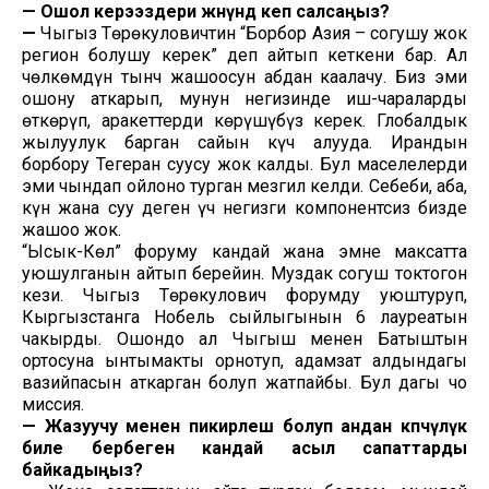
—
Ошол керээздери жөнүндө кеп салсаңыз?
—
Чыңгыз Төрөкуловичтин “Борбор Азия – согушу жок
регион болушу керек” деп айтып кеткени бар. Ал
чөлкөмдүн тынч жашоосун абдан каалачу. Биз эми
ошону аткарып, мунун негизинде иш-чараларды
өткөрүп, аракеттерди көрүшүбүз керек. Глобалдык
жылуулук барган сайын күч алууда. Ирандын
борбору Тегеран суусу жок калды. Бул маселелерди
эми чындап ойлоно турган мезгил келди. Себеби, аба,
күн жана суу деген үч негизги компонентсиз бизде
жашоо жок.
“Ысык-Көл” форуму кандай жана эмне максатта
уюшулганын айтып берейин. Муздак согуш токтогон
кези. Чыңгыз Төрөкулович форумду уюштуруп,
Кыргызстанга Нобель сыйлыгынын 6 лауреатын
чакырды. Ошондо ал Чыгыш менен Батыштын
ортосуна ынтымакты орнотуп, адамзат алдындагы
вазийпасын аткарган болуп жатпайбы. Бул дагы чоң
миссия.
—
Жазуучу менен пикирлеш болуп андан көпчүлүк
биле бербеген кандай асыл сапаттарды
байкадыңыз?