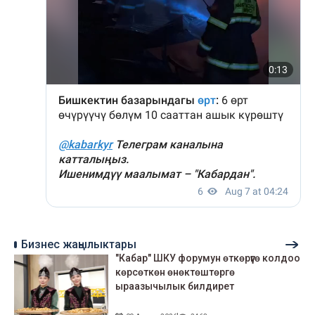
Бизнес жаңылыктары
"Кабар" ШКУ форумун өткөрүүгө колдоо
көрсөткөн өнөктөштөргө
ыраазычылык билдирет