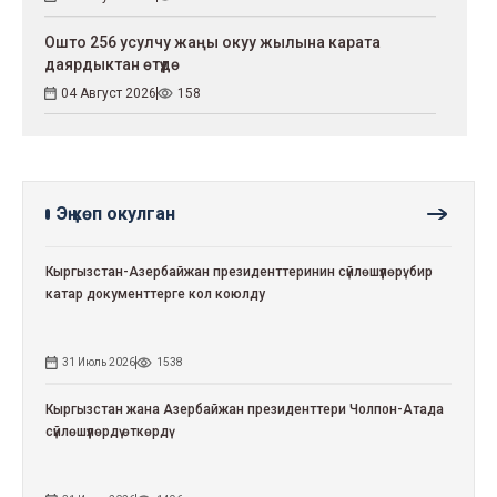
Ошто 256 усулчу жаңы окуу жылына карата
даярдыктан өтүүдө
04 Август 2026
158
Эң көп окулган
Кыргызстан-Азербайжан президенттеринин сүйлөшүүлөрү: бир
катар документтерге кол коюлду
31 Июль 2026
1538
Кыргызстан жана Азербайжан президенттери Чолпон-Атада
сүйлөшүүлөрдү өткөрдү