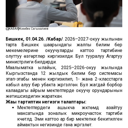
KABAR
Жээнбек Сагыналиев
Бишкек, 01.04.26. /Кабар/
. 2026–2027-окуу жылынан
тарта Бишкек шаарындагы жалпы билим берүү
мекемелерине окуучуларды каттоо тартибине
олуттуу өзгөртүүлөр киргизилди. Бул тууралуу Агартуу
министрлиги билдирди.
Маалыматка ылайык, 2025–2026-окуу жылында
Кыргызстанда 12 жылдык билим берүү системасы
этап-этабы менен киргизилип, 1- жана 2-класстарга
кабыл алуу бир убакта жүргүзүлгөн. Бул жагдай борбор
калаадагы айрым мектептерде окуучу орундарынын
жетишсиздигин жараткан.
Жаңы тартиптин негизги талаптары:
Мектептердеги ашыкча жүктөмдү азайтуу
максатында зоналык микроучасток тартиби
күчөтүлдү. Эми каттоо ар бир мектепке бекитилген
аймактын негизинде гана жүргүзүлөт.