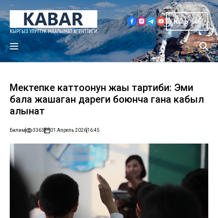
Кыр
Мектепке каттоонун жаңы тартиби: Эми
бала жашаган дареги боюнча гана кабыл
алынат
Билим
3363
01 Апрель 2026
16:45