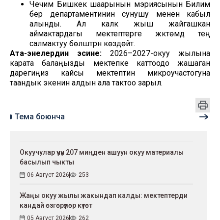
Чечим Бишкек шаарынын мэриясынын Билим
берүү департаментинин сунушу менен кабыл
алынды. Ал калк жыш жайгашкан
аймактардагы мектептерге жүктөмдү тең
салмактуу бөлүштүрүүнү көздөйт.
Ата-энелердин эсине:
2026–2027-окуу жылына
карата балаңызды мектепке каттоодо жашаган
дарегиңиз кайсы мектептин микроучастогуна
таандык экенин алдын ала тактоо зарыл.
Тема боюнча
Окуучулар үчүн 207 миңден ашуун окуу материалы
басылып чыкты
06 Август 2026
253
Жаңы окуу жылы жакындап калды: мектептерди
кандай өзгөрүүлөр күтөт
05 Август 2026
262