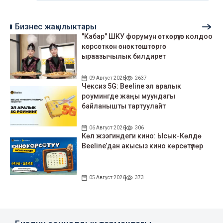
Бизнес жаңылыктары
"Кабар" ШКУ форумун өткөрүүгө колдоо
көрсөткөн өнөктөштөргө
ыраазычылык билдирет
09 Август 2026
2637
Чексиз 5G: Beeline эл аралык
роумингде жаңы муундагы
байланышты тартуулайт
06 Август 2026
306
Көл жээгиндеги кино: Ысык-Көлдө
Beeline’дан акысыз кино көрсөтүлөр
05 Август 2026
373