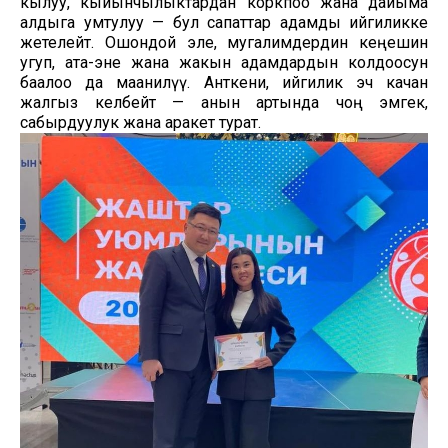
кылуу, кыйынчылыктардан коркпоо жана дайыма
алдыга умтулуу — бул сапаттар адамды ийгиликке
жетелейт. Ошондой эле, мугалимдердин кеңешин
угуп, ата-эне жана жакын адамдардын колдоосун
баалоо да маанилүү. Анткени, ийгилик эч качан
жалгыз келбейт — анын артында чоң эмгек,
сабырдуулук жана аракет турат.