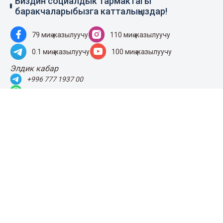
Биздин социалдык тармактагы
баракчаларыбызга катталыңыздар!
79 миң жазылуучу
110 миң жазылуучу
0.1 миң жазылуучу
100 миң жазылуучу
Элдик кабар
+996 777 1937 00
+996 777 1937 00
Агенттик тууралуу
Башкы бет
Колдонуу эрежеси
Жаңылыктар
Байланыш номерлер
Пресс-борбор
Жарнама
Бизнес жаңылыктары
Издөө
Архив