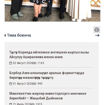
Тема боюнча
Түштүк Кореяда ийгиликке жетишкен кыргыз кызы
Айсулуу Аширалиева менен маек
02 Август 2026
1163
Борбор Азия өлкөлөрү эл аралык форматтарда
биригүүнүн маанилүүлүгүн түшүнүштү
01 Август 2026
990
Мамлекеттик жерлер инвесторлорго менчикке
берилбейт – Жаңыбай Дыйканов
21 Июль 2026
1915