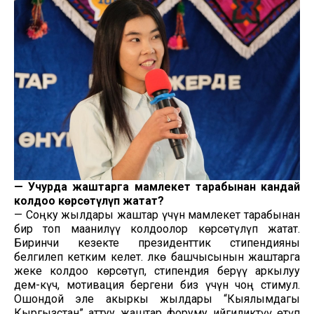
—
Учурда жаштарга мамлекет тарабынан кандай
колдоо көрсөтүлүп жатат?
— Соңку жылдары жаштар үчүн мамлекет тарабынан
бир топ маанилүү колдоолор көрсөтүлүп жатат.
Биринчи кезекте президенттик стипендияны
белгилеп кетким келет. Өлкө башчысынын жаштарга
жеке колдоо көрсөтүп, стипендия берүү аркылуу
дем-күч, мотивация бергени биз үчүн чоң стимул.
Ошондой эле акыркы жылдары “Кыялымдагы
Кыргызстан” аттуу жаштар форуму ийгиликтүү өтүп