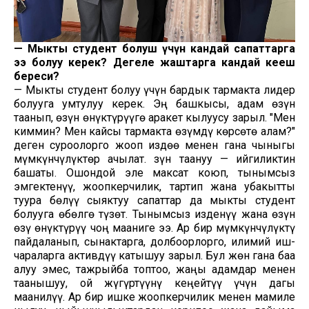
— Мыкты студент болуш үчүн кандай сапаттарга
ээ болуу керек? Дегеле жаштарга кандай кеңеш
бересиң?
— Мыкты студент болуу үчүн бардык тармакта лидер
болууга умтулуу керек. Эң башкысы, адам өзүн
таанып, өзүн өнүктүрүүгө аракет кылуусу зарыл. "Мен
киммин? Мен кайсы тармакта өзүмдү көрсөтө алам?"
деген суроолорго жооп издөө менен гана чыныгы
мүмкүнчүлүктөр ачылат. Өзүн таануу — ийгиликтин
башаты. Ошондой эле максат коюп, тынымсыз
эмгектенүү, жоопкерчилик, тартип жана убакытты
туура бөлүү сыяктуу сапаттар да мыкты студент
болууга өбөлгө түзөт. Тынымсыз изденүү жана өзүн
өзү өнүктүрүү чоң мааниге ээ. Ар бир мүмкүнчүлүктү
пайдаланып, сынактарга, долбоорлорго, илимий иш-
чараларга активдүү катышуу зарыл. Бул жөн гана баа
алуу эмес, тажрыйба топтоо, жаңы адамдар менен
таанышуу, ой жүгүртүүнү кеңейтүү үчүн дагы
маанилүү. Ар бир ишке жоопкерчилик менен мамиле