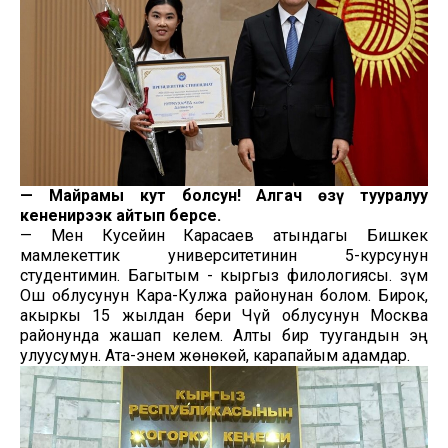
—
Майрамың кут болсун! Алгач өзүң тууралуу
кененирээк айтып берсең.
— Мен Кусейин Карасаев атындагы Бишкек
мамлекеттик университетинин 5-курсунун
студентимин. Багытым - кыргыз филологиясы. Өзүм
Ош облусунун Кара-Кулжа районунан болом. Бирок,
акыркы 15 жылдан бери Чүй облусунун Москва
районунда жашап келем. Алты бир туугандын эң
улуусумун. Ата-энем жөнөкөй, карапайым адамдар.