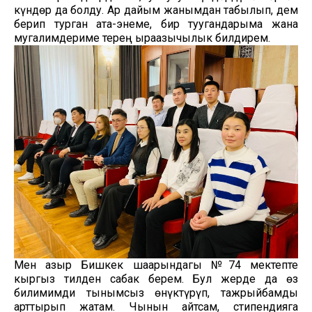
күндөр да болду. Ар дайым жанымдан табылып, дем
берип турган ата-энеме, бир туугандарыма жана
мугалимдериме терең ыраазычылык билдирем.
Мен азыр Бишкек шаарындагы №74 мектепте
кыргыз тилден сабак берем. Бул жерде да өз
билимимди тынымсыз өнүктүрүп, тажрыйбамды
арттырып жатам. Чынын айтсам, стипендияга