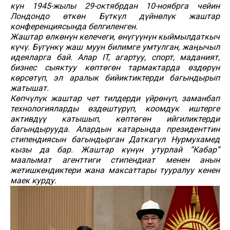
күн 1945-жылы 29-октябрдан 10-ноябрга чейин
Лондондо өткөн Бүткүл дүйнөлүк жаштар
конференциясында белгиленген.
Жаштар өлкөнүн келечеги, өнүгүүнүн кыймылдаткыч
күчү. Бүгүнкү жаш муун билимге умтулган, жаңычыл
идеяларга бай. Алар IT, агартуу, спорт, маданият,
бизнес сыяктуу көптөгөн тармактарда өздөрүн
көрсөтүп, эл аралык бийиктиктерди багындырып
жатышат.
Көпчүлүк жаштар чет тилдерди үйрөнүп, заманбап
технологияларды өздөштүрүп, коомдук иштерге
активдүү катышып, көптөгөн ийгиликтерди
багындырууда. Алардын катарында президенттин
стипендиясын багындырган Даткагүл Нурмухамед
кызы да бар. Жаштар күнүн утурлай “Кабар”
маалымат агенттиги стипендиат менен анын
жетишкендиктери жана максаттары тууралуу кенен
маек курду.