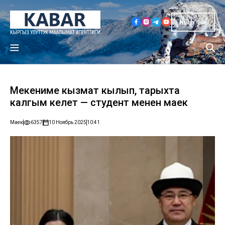
Кыр
Мекениме кызмат кылып, тарыхта
калгым келет — студент менен маек
Маек
6357
10 Ноябрь 2025
10:41