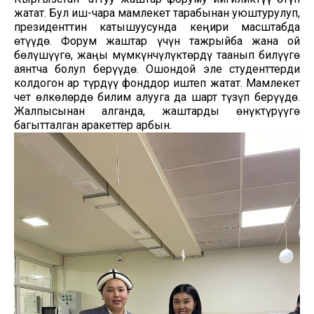
жатат. Бул иш-чара мамлекет тарабынан уюштурулуп,
президенттин катышуусунда кеңири масштабда
өтүүдө. Форум жаштар үчүн тажрыйба жана ой
бөлүшүүгө, жаңы мүмкүнчүлүктөрдү таанып билүүгө
аянтча болуп берүүдө. Ошондой эле студенттерди
колдогон ар түрдүү фонддор иштеп жатат. Мамлекет
чет өлкөлөрдө билим алууга да шарт түзүп берүүдө.
Жалпысынан алганда, жаштарды өнүктүрүүгө
багытталган аракеттер арбын.