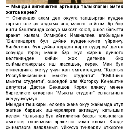
—
Мындай ийгиликтин артында талыкпаган эмгек
жатса керек?
— Стипендия алам деп окууга тапшырган күндөн
тартып эле өз алдыма чоң максат койгом. Ар бир
ишти баштаганда сөзсүз максат коюп, ошол багытта
аракет кылам. Элмирбек Иманалиев агабыздын
“Билгендерге бул дүйнө күндөн-күнгө үйрөнүү,
билбегенге бул дүйнө көрдөн көргө сүдүрөө” деген
сөзүндө терең маани бар. Бул жарык дүйнөгө
келгениңден кийин жок дегенде бир
сыймыктанарлык иш жасашың керек. Мен бул
стипендияга жетүү үчүн көп эмгектендим. “Кыргыз
Республикасынын мыкты студенти”, “КМШнын
мыкты студенти”, ошондой эле Жогорку Кеңештин
депутаты Дастан Бекешов Корея өлкөсү менен
биргеликте өткөргөн “Мыкты студент” сынагынын
жеңүүчүсүмүн.
Мындан тышкары, өлкөдө жана окуу жайымда өтүп
жаткан бардык иш-чараларга активдүү катышып
келем. Чынында бул ийгиликтин баары талыкпаган
эмгекти, тынымсыз аракетти талап кылат. Кээде
сынактарга даярданып, уйкусуз түндөрдү өткөргөн