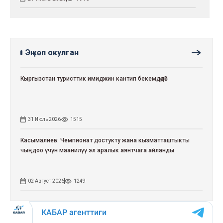
Эң көп окулган
Кыргызстан туристтик имиджин кантип бекемдөөдө?
31 Июль 2026
1515
Касымалиев: Чемпионат достукту жана кызматташтыкты
чыңдоо үчүн маанилүү эл аралык аянтчага айланды
02 Август 2026
1249