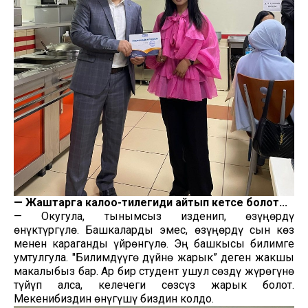
—
Жаштарга калоо-тилегиңди айтып кетсең болот...
— Окугула, тынымсыз изденип, өзүңөрдү
өнүктүргүлө. Башкаларды эмес, өзүңөрдү сын көз
менен караганды үйрөнгүлө. Эң башкысы билимге
умтулгула. "Билимдүүгө дүйнө жарык” деген жакшы
макалыбыз бар. Ар бир студент ушул сөздү жүрөгүнө
түйүп алса, келечеги сөзсүз жарык болот.
Мекенибиздин өнүгүшү биздин колдо.