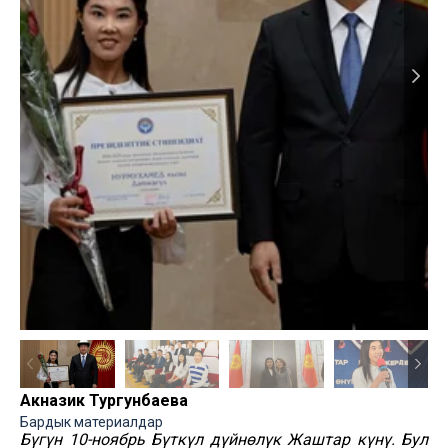
Акназик Тургунбаева
Бардык материалдар
Бүгүн 10-ноябрь Бүткүл дүйнөлүк Жаштар күнү. Бул