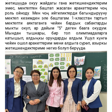
жетишүүдө окуу жайдагы гана жетишкендиктерим
эмес, мектептен баштап жасаган аракеттерим чоң
роль ойноду. Мен чоң ийгиликтерди багындырууну
мектеп кезимден эле баштагам. 1-класстан тартып
мектепти аяктаганга чейин бардык сабактарды
мыкты окуп, ар дайым "5" деген баага окудум.
Мындан тышкары, бир топ олимпиадаларга
катышып, алдыңкы орундарды алдым. Ушул күнгө
чейин ошол аракеттерим мени алдыга сүрөп, азыркы
жетишкендиктериме негиз болуп берүүдө.