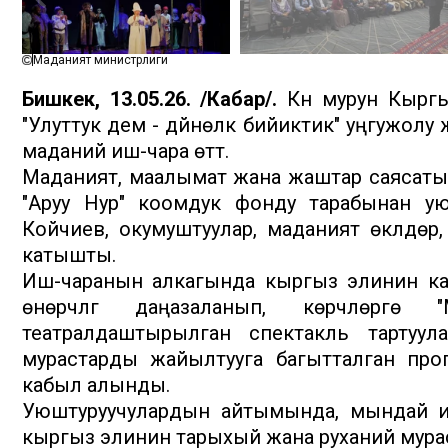
Маданият министрлиги
Бишкек, 13.05.26. /Кабар/.
Күн мурун Кыргы
"Улуттук дем - дүйнөлүк бийиктик" уңгужо
маданий иш-чара өттү.
Маданият, маалымат жана жаштар саясаты
"Аруу Нур" коомдук фонду тарабынан ую
Койчиев, окумуштуулар, маданият өкүлдөр
катышты.
Иш-чаранын алкагында кыргыз элинин каа
өнөрчүлүгү даңазаланып, көрүүчүлөргө
театралдаштырылган спектакль тартуул
мурастарды жайылтууга багытталган про
кабыл алынды.
Уюштуруучулардын айтымында, мындай иш
кыргыз элинин тарыхый жана руханий мураст