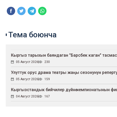
Тема боюнча
Кыргыз тарыхын баяндаган "Барсбек каган" тасмасы 
05 Август 2026
230
Улуттук орус драма театры жаңы сезонунун репе
05 Август 2026
159
Кыргызстандык бийчилер дүйнө чемпионатынын ф
04 Август 2026
167