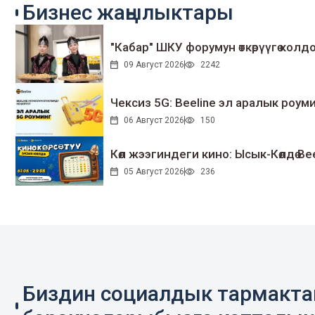
Бизнес жаңылыктары
"Кабар" ШКУ форумун өткөрүүгө колдо
09 Август 2026
2242
Чексиз 5G: Beeline эл аралык ро
06 Август 2026
150
Көл жээгиндеги кино: Ысык-Көлдө Bee
05 Август 2026
236
Биздин социалдык тармакт