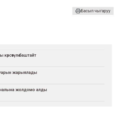
Басып чыгаруу
көрсөтүлө баштайт
ртуарын жарыялады
иналына жолдомо алды