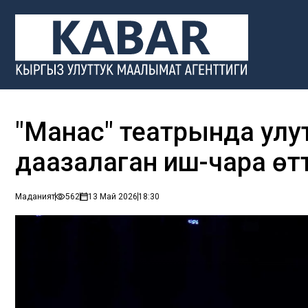
"Манас" театрында улу
даңазалаган иш-чара өт
Маданият
562
13 Май 2026
18:30