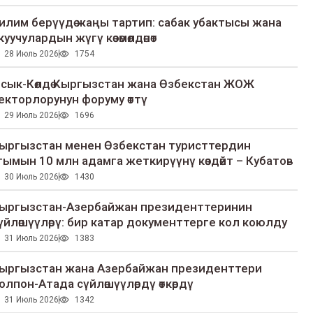
илим берүүдө жаңы тартип: сабак убактысы жана
куучулардын жүгү көзөмөлдөнөт
28 Июль 2026
1754
сык-Көлдө Кыргызстан жана Өзбекстан ЖОЖ
екторлорунун форуму өттү
29 Июль 2026
1696
ыргызстан менен Өзбекстан туристтердин
гымын 10 млн адамга жеткирүүнү көздөйт – Кубатов
30 Июль 2026
1430
ыргызстан-Азербайжан президенттеринин
үйлөшүүлөрү: бир катар документтерге кол коюлду
31 Июль 2026
1383
ыргызстан жана Азербайжан президенттери
олпон-Атада сүйлөшүүлөрдү өткөрдү
31 Июль 2026
1342