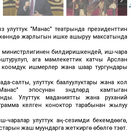
з улуттук "Манас" театрында президенттин
лу жөнүндө жарлыгын ишке ашыруу максатында
 министрлигинен билдиришкендей, иш-чара
штурулуп, ага мамлекеттик катчы Арслан
ү, коомдук ишмерлер жана шаар тургундары
да-салты, улуттук баалуулуктары жана кол
 "Манас" эпосунан үзүндүлөрдү камтыган
анды. Улуттук маданиятты жана руханий
грамма келген коноктор тарабынан жылуу
-чаралар улуттук аң-сезимди бекемдөөгө,
арын жаш муундарга жеткирүүгө өбөлгө түзөт.