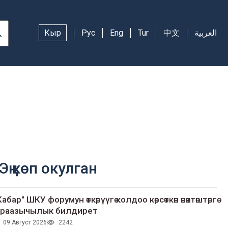
Кыр
Рус
Eng
Tur
中文
العربية
Эң көп окулган
Кабар" ШКУ форумун өткөрүүгө колдоо көрсөткөн өнөктөштөргө
раазычылык билдирет
09 Август 2026
2242