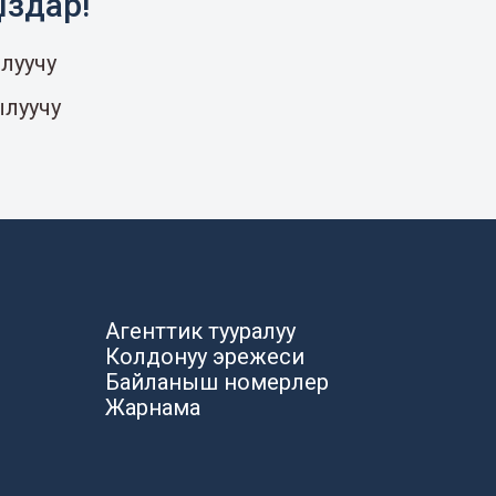
ыздар!
луучу
ылуучу
Агенттик тууралуу
Колдонуу эрежеси
Байланыш номерлер
Жарнама