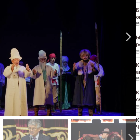
Б
о
Ы
р
К
а
К
с
К
Ч