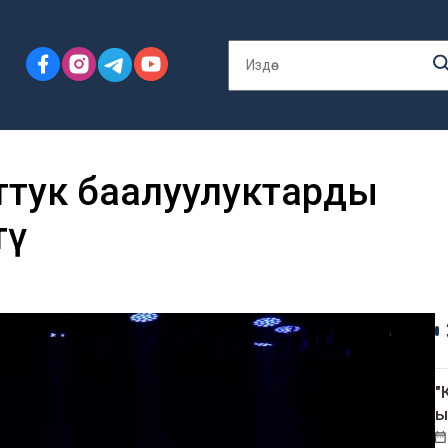
ттук баалуулуктарды
тү
"
ы