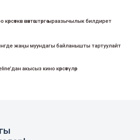
о көрсөткөн өнөктөштөргө ыраазычылык билдирет
умингде жаңы муундагы байланышты тартуулайт
line’дан акысыз кино көрсөтүлөр
агы