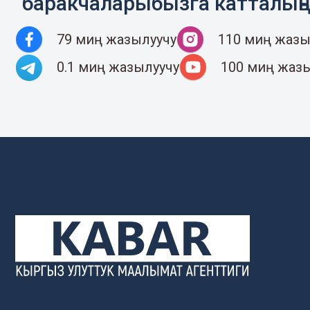
баракчаларыбызга катталың
79 миң жазылуучу
110 миң жазы
0.1 миң жазылуучу
100 миң жаз