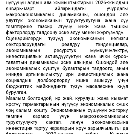
өнүгүүнүн алдын ала жыйынтыктарын, 2026-жылдын
январь-март айларындагы учурдагы
макроэкономикалык динамиканы, ошондой эле
улуттук экономиканын туруктуулугуна жана өсүү
темптерине таасир этүүчү ички жана тышкы
факторлорду талдоону эске алуу менен жүргүзүлдү.
Сценарийлерди түзүүдө экономиканын негизги
секторлорундагы реалдуу тенденциялар,
экономиканын ресурстук мүмкүнчүлүктөрү,
инвестициялык активдүүлүктүн жана ички суроо-
талаптын динамикасы эске алынды. Ошондой эле
экономикалык өсүштүн булактарын талдоого, анын
ичинде артыкчылыктуу ири инвестициялык жана
социалдык долбоорлорду ишке ашыруу үчүн
бюджеттик мейкиндикти түзүү маселесине көңүл
бурулган.
Маалым болгондой, өнөр жай, курулуш жана кызмат
көрсөтүү тармактарынын өнүгүүсү экономикалык өсүшкө
чоң салым кошту. Экономиканын өсүшүнүн жогорку
темпин кармоо үчүн макроэкономикалык
туруктуулукту сактап, өлкөнүн экономикасына
инвестиция тартуу чараларын көрүү зарылчылыгы да