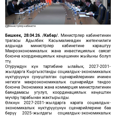
Министрлер кабинети
Бишкек, 28.04.26. /Кабар/.
Министрлер кабинетинин
төрагасы Адылбек Касымалиевдин жетекчилиги
алдында министрлер кабинетине караштуу
Макроэкономикалык жана инвестициялык саясат
боюнча координациялык кеңешинин жыйыны болуп
өттү.
Отурумдун күн тартибине ылайык, 2027-2031-
жылдарга Кыргызстанды социалдык-экономикалык
өнүктүрүүнүн сунушталган сценарийлеринин ичинен
негизги макроэкономикалык сценарийди тандоо
боюнча Экономика жана коммерция министрлигинин
баяндамасы угулуп, координациялык кеңештин
мүчөлөрү тарабынан жактырылды.
Өлкөнүн 2027-2031-жылдарга карата социалдык-
экономикалык өнүктүрүүсүнүн сценарийлерине баа
берүү 2025-жылдагы социалдык-экономикалык