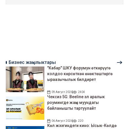
Бизнес жаңылыктары
"Кабар" ШКУ форумун өткөрүүгө
колдоо көрсөткөн өнөктөштөргө
ыраазычылык билдирет
09 Август 2026
2404
Чексиз 5G: Beeline эл аралык
роумингде жаңы муундагы
байланышты тартуулайт
06 Август 2026
220
Көл жээгиндеги кино: Ысык-Көлдө