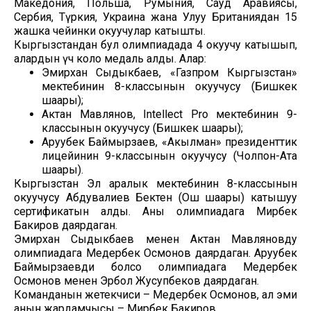
Македония, Польша, Румыния, Сауд Аравиясы,
Сербия, Түркия, Украина жана Улуу Британиядан 15
жашка чейинки окуучулар катышты.
Кыргызстандан бул олимпиадада 4 окуучу катышып,
алардын үчөө коло медаль алды. Алар:
Эмирхан Сыдыкбаев, «Газпром Кыргызстан»
мектебинин 8-классынын окуучусу (Бишкек
шаары);
Актан Мавлянов, Intellect Pro мектебинин 9-
классынын окуучусу (Бишкек шаары);
Аруубек Баймырзаев, «Акылман» президенттик
лицейинин 9-классынын окуучусу (Чолпон-Ата
шаары).
Кыргызстан Эл аралык мектебинин 8-классынын
окуучусу Абдувалиев Бектен (Ош шаары) катышуу
сертификатын алды. Аны олимпиадага Мирбек
Бакиров даярдаган.
Эмирхан Сыдыкбаев менен Актан Мавляновду
олимпиадага Медербек Осмонов даярдаган. Аруубек
Баймырзаевди болсо олимпиадага Медербек
Осмонов менен Эрбол Жусупбеков даярдаган.
Команданын жетекчиси – Медербек Осмонов, ал эми
анын жардамчысы – Мирбек Бакиров.