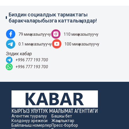
Биздин социалдык тармактагы
баракчаларыбызга катталыңыздар!
79 миң жазылуучу
110 миң жазылуучу
0.1 миң жазылуучу
100 миң жазылуучу
Элдик кабар
+996 777 193 700
+996 777 193 700
Агенттик тууралуу
Башкы бет
Колдонуу эрежеси
Жаңылыктар
Байланыш номерлер
Пресс-борбор