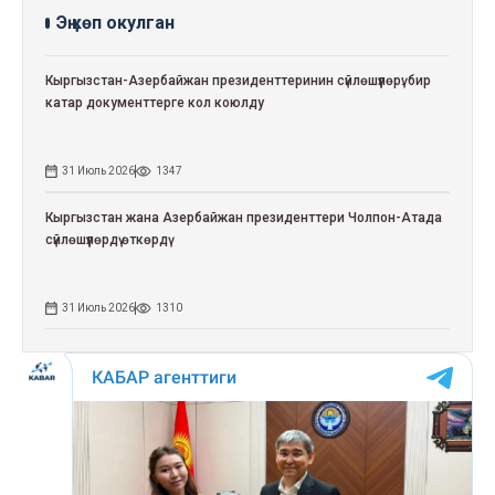
Эң көп окулган
Кыргызстан-Азербайжан президенттеринин сүйлөшүүлөрү: бир
катар документтерге кол коюлду
31 Июль 2026
1347
Кыргызстан жана Азербайжан президенттери Чолпон-Атада
сүйлөшүүлөрдү өткөрдү
31 Июль 2026
1310