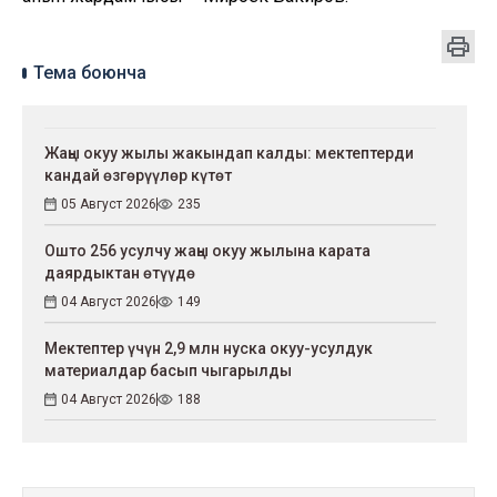
Тема боюнча
Жаңы окуу жылы жакындап калды: мектептерди
кандай өзгөрүүлөр күтөт
05 Август 2026
235
Ошто 256 усулчу жаңы окуу жылына карата
даярдыктан өтүүдө
04 Август 2026
149
Мектептер үчүн 2,9 млн нуска окуу-усулдук
материалдар басып чыгарылды
04 Август 2026
188