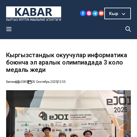
Кыр
Кыргызстандык окуучулар информатика
боюнча эл аралык олимпиадада 3 коло
медаль жеңди
Билим
2580
05 Сентябрь 2025
12:55