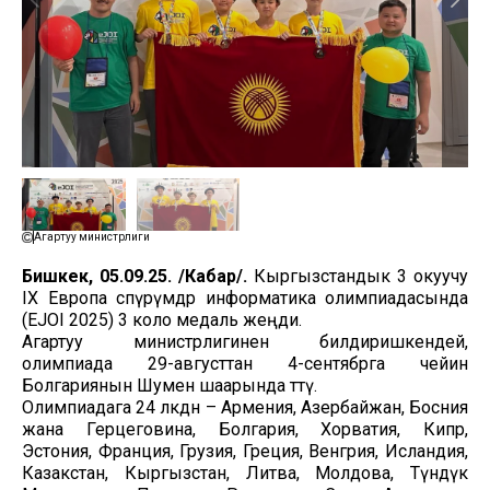
Агартуу министрлиги
Бишкек, 05.09.25. /Кабар/.
Кыргызстандык 3 окуучу
IX Европа өспүрүмдөр информатика олимпиадасында
(EJOI 2025) 3 коло медаль жеңди.
Агартуу министрлигинен билдиришкендей,
олимпиада 29-августтан 4-сентябрга чейин
Болгариянын Шумен шаарында өттү.
Олимпиадага 24 өлкөдөн – Армения, Азербайжан, Босния
жана Герцеговина, Болгария, Хорватия, Кипр,
Эстония, Франция, Грузия, Греция, Венгрия, Исландия,
Казакстан, Кыргызстан, Литва, Молдова, Түндүк