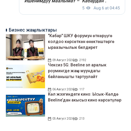
Бизнес жаңылыктары
"Кабар" ШКУ форумун өткөрүүгө
колдоо көрсөткөн өнөктөштөргө
ыраазычылык билдирет
09 Август 2026
2192
Чексиз 5G: Beeline эл аралык
роумингде жаңы муундагы
байланышты тартуулайт
06 Август 2026
117
Көл жээгиндеги кино: Ысык-Көлдө
Beeline’дан акысыз кино көрсөтүлөр
05 Август 2026
213