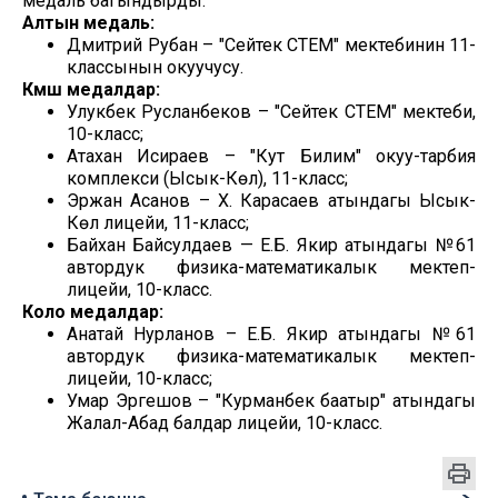
медаль багындырды.
Алтын медаль:
Дмитрий Рубан – "Сейтек СТЕМ" мектебинин 11-
классынын окуучусу.
Күмүш медалдар:
Улукбек Русланбеков – "Сейтек СТЕМ" мектеби,
10-класс;
Атахан Исираев – "Кут Билим" окуу-тарбия
комплекси (Ысык-Көл), 11-класс;
Эржан Асанов – Х. Карасаев атындагы Ысык-
Көл лицейи, 11-класс;
Байхан Байсулдаев — Е.Б. Якир атындагы №61
автордук физика-математикалык мектеп-
лицейи, 10-класс.
Коло медалдар:
Анатай Нурланов – Е.Б. Якир атындагы №61
автордук физика-математикалык мектеп-
лицейи, 10-класс;
Умар Эргешов – "Курманбек баатыр" атындагы
Жалал-Абад балдар лицейи, 10-класс.