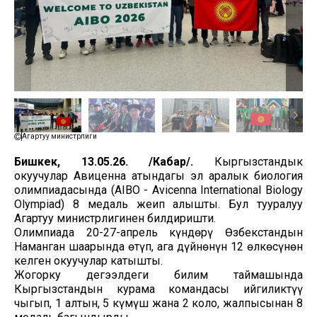
Агартуу министрлиги
Бишкек, 13.05.26. /Кабар/.
Кыргызстандык
окуучулар Авиценна атындагы эл аралык биология
олимпиадасында (AIBO - Avicenna International Biology
Olympiad) 8 медаль жеңип алышты. Бул тууралуу
Агартуу министрлигинен билдиришти.
Олимпиада 20-27-апрель күндөрү Өзбекстандын
Наманган шаарында өтүп, ага дүйнөнүн 12 өлкөсүнөн
келген окуучулар катышты.
Жогорку деңгээлдеги билим таймашында
Кыргызстандын курама командасы ийгиликтүү
чыгып, 1 алтын, 5 күмүш жана 2 коло, жалпысынан 8