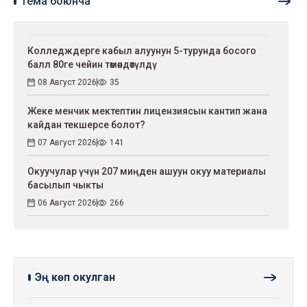
Тема боюнча
Колледждерге кабыл алуунун 5-турунда босого
балл 80ге чейин төмөндөтүлдү
08 Август 2026
35
Жеке менчик мектептин лицензиясын кантип жана
кайдан текшерсе болот?
07 Август 2026
141
Окуучулар үчүн 207 миңден ашуун окуу материалы
басылып чыкты
06 Август 2026
266
Эң көп окулган