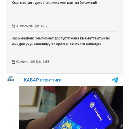
Кыргызстан туристтик имиджин кантип бекемдөөдө?
31 Июль 2026
1517
Касымалиев: Чемпионат достукту жана кызматташтыкты
чыңдоо үчүн маанилүү эл аралык аянтчага айланды
02 Август 2026
1253