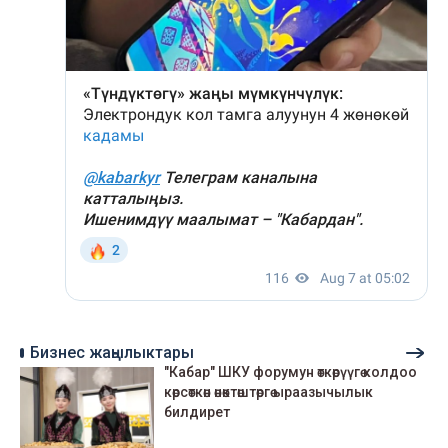
Бизнес жаңылыктары
"Кабар" ШКУ форумун өткөрүүгө колдоо
көрсөткөн өнөктөштөргө ыраазычылык
билдирет