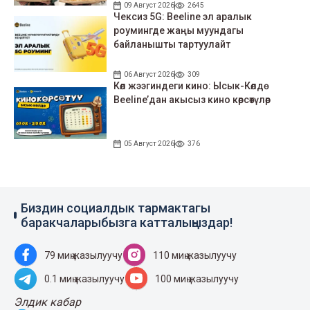
09 Август 2026
2645
Чексиз 5G: Beeline эл аралык
роумингде жаңы муундагы
байланышты тартуулайт
06 Август 2026
309
Көл жээгиндеги кино: Ысык-Көлдө
Beeline’дан акысыз кино көрсөтүлөр
05 Август 2026
376
Биздин социалдык тармактагы
баракчаларыбызга катталыңыздар!
79 миң жазылуучу
110 миң жазылуучу
0.1 миң жазылуучу
100 миң жазылуучу
Элдик кабар