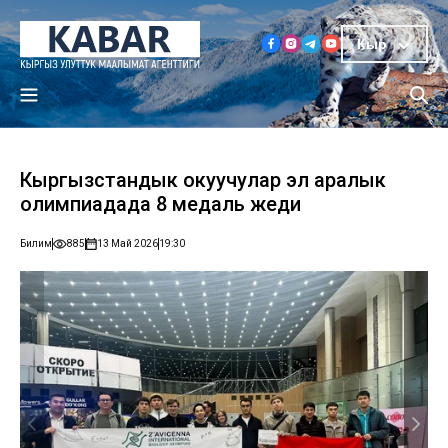
Кыр
Кыргызстандык окуучулар эл аралык
олимпиадада 8 медаль жеңди
Билим
885
13 Май 2026
19:30