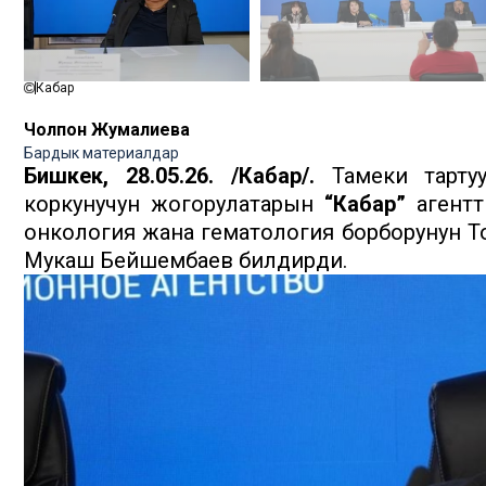
Кабар
Чолпон Жумалиева
Бардык материалдар
Бишкек, 28.05.26. /Кабар/.
Тамеки тартуу
коркунучун жогорулатарын
“Кабар”
агентт
онкология жана гематология борборунун Т
Мукаш Бейшембаев билдирди.