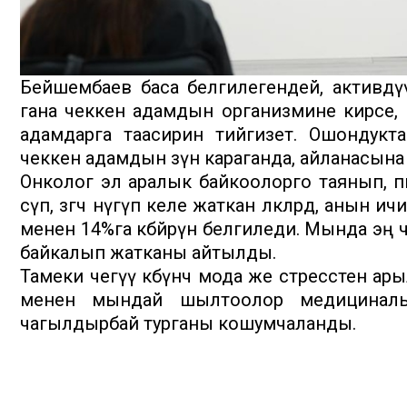
Бейшембаев баса белгилегендей, активдү
гана чеккен адамдын организмине кирсе, к
адамдарга таасирин тийгизет. Ошондукта
чеккен адамдын өзүнө караганда, айланасына
Онколог эл аралык байкоолорго таянып, өпк
өсүп, өзгөчө өнүгүп келе жаткан өлкөлөрдө, а
менен 14%га көбөйөрүн белгиледи. Мында эң
байкалып жатканы айтылды.
Тамеки чегүү көбүнчө мода же стресстен а
менен мындай шылтоолор медициналык
чагылдырбай турганы кошумчаланды.