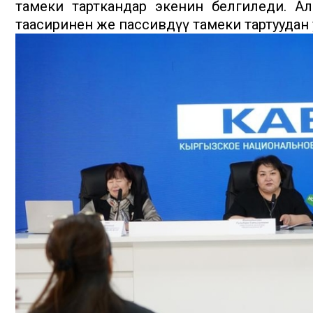
тамеки тарткандар экенин белгиледи. Ал 
таасиринен же пассивдүү тамеки тартууда