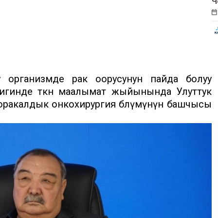
Ч
 организмде рак оорусунун пайда болуу
игинде өткөн маалымат жыйынында Улуттук
оракалдык онкохирургия бөлүмүнүн башчысы