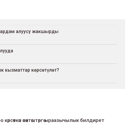
 жардам алуусу жакшырды
алууда
к кызматтар көрсөтүлөт?
о көрсөткөн өнөктөштөргө ыраазычылык билдирет