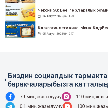
Чексиз 5G: Beeline эл аралык ро
06 Август 2026
163
Көл жээгиндеги кино: Ысык-Көлдө Bee
05 Август 2026
247
Биздин социалдык тармакт
баракчаларыбызга катталың
79 миң жазылуучу
110 миң жазы
0.1 миң жазылуучу
100 миң жаз