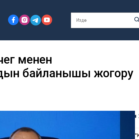
гүү менен
рдын байланышы жогору
"