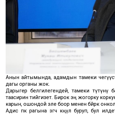
Анын айтымында, адамдын тамеки чегүүсүн
дагы органы жок.
Дарыгер белгилегендей, тамеки түтүнү 
таасирин тийгизет. Бирок эң жогорку корку
карын, ошондой эле боор менен бөйрөк онко
Адис өпкө рагына өзгөчө көңүл буруп, бул 