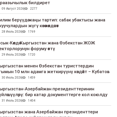
раазычылык билдирет
09 Август 2026
2277
илим берүүдө жаңы тартип: сабак убактысы жана
куучулардын жүгү көзөмөлдөнөт
28 Июль 2026
1769
сык-Көлдө Кыргызстан жана Өзбекстан ЖОЖ
екторлорунун форуму өттү
29 Июль 2026
1720
ыргызстан менен Өзбекстан туристтердин
гымын 10 млн адамга жеткирүүнү көздөйт – Кубатов
30 Июль 2026
1459
ыргызстан-Азербайжан президенттеринин
үйлөшүүлөрү: бир катар документтерге кол коюлду
31 Июль 2026
1404
ыргызстан жана Азербайжан президенттери