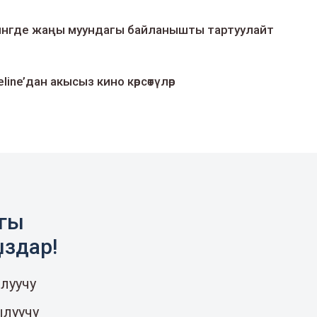
умингде жаңы муундагы байланышты тартуулайт
line’дан акысыз кино көрсөтүлөр
агы
ыздар!
луучу
ылуучу