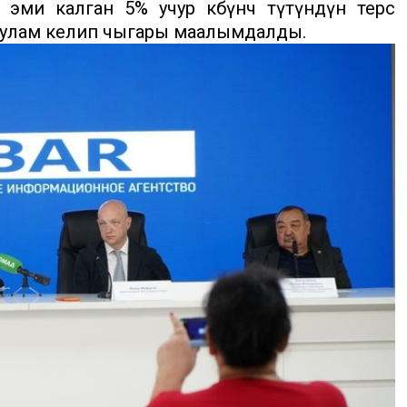
эми калган 5% учур көбүнчө түтүндүн терс
н улам келип чыгары маалымдалды.