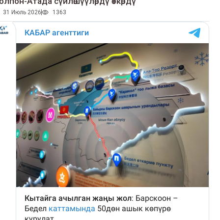
олпон-Атада сүйлөшүүлөрдү өткөрдү
31 Июль 2026
1363