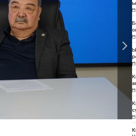
ы
Б
о
Ы
р
К
а
К
с
К