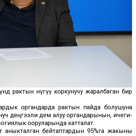
дө рактын өнүгүү коркунучу жаралбаган бир
бардык органдарда рактын пайда болушуна
нуч деңгээли дем алуу органдарынын, ичеги-
логиялык ооруларында катталат.
илдет аныкталган бейтаптардын 95%га жакыны