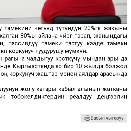
ү тамекини чегүүдө түтүндүн 20%га жакыны
алган 80%ы айлана-чөйрөгө тарап, жанындагы
н, пассивдүү тамеки тартуу кээде тамеки
 көп коркунуч туудурушу мүмкүн.
ө рагына чалдыгуу көрсөткүчү мындан ары да
нын ичинде Кыргызстанда ар бир 10 жылда болжол
 чоң коркунуч жаштар менен аялдар арасында
рылуунун жолу катары кабыл алынып жатканы
 тобокелдиктердин реалдуу деңгээлин
Басып чыгаруу