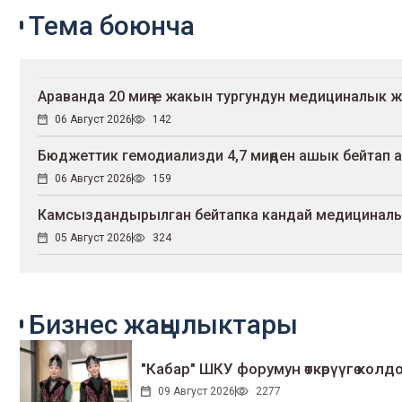
Тема боюнча
Араванда 20 миңге жакын тургундун медициналык
06 Август 2026
142
Бюджеттик гемодиализди 4,7 миңден ашык бейтап 
06 Август 2026
159
Камсыздандырылган бейтапка кандай медициналы
05 Август 2026
324
Бизнес жаңылыктары
"Кабар" ШКУ форумун өткөрүүгө колдо
09 Август 2026
2277