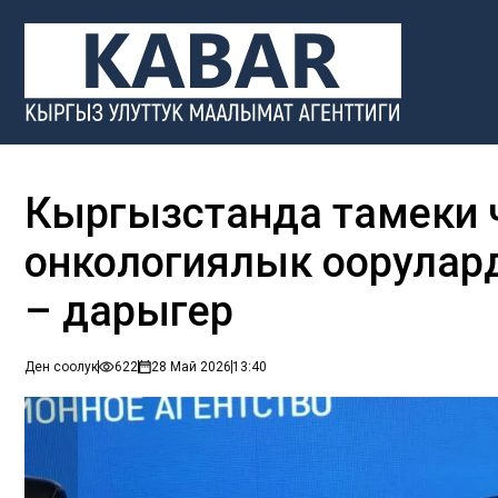
Кыргызстанда тамеки че
онкологиялык оорула
– дарыгер
Ден соолук
622
28 Май 2026
13:40