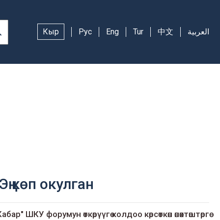
Кыр
Рус
Eng
Tur
中文
العربية
Эң көп окулган
Кабар" ШКУ форумун өткөрүүгө колдоо көрсөткөн өнөктөштөргө