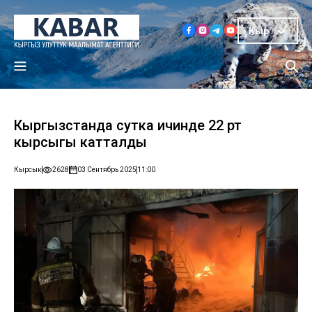
Кыр
Кыргызстанда сутка ичинде 22 өрт
кырсыгы катталды
Кырсык
2628
03 Сентябрь 2025
11:00