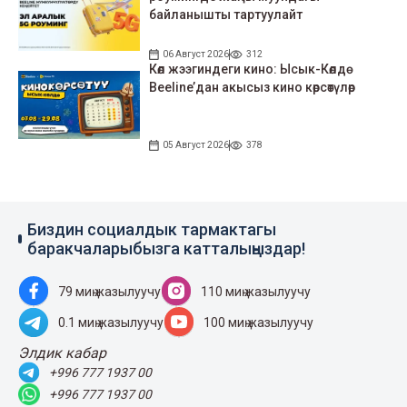
байланышты тартуулайт
06 Август 2026
312
Көл жээгиндеги кино: Ысык-Көлдө
Beeline’дан акысыз кино көрсөтүлөр
05 Август 2026
378
Биздин социалдык тармактагы
баракчаларыбызга катталыңыздар!
79 миң жазылуучу
110 миң жазылуучу
0.1 миң жазылуучу
100 миң жазылуучу
Элдик кабар
+996 777 1937 00
+996 777 1937 00