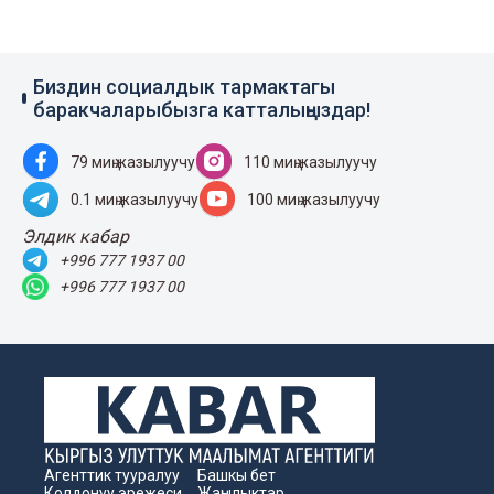
Биздин социалдык тармактагы
баракчаларыбызга катталыңыздар!
79 миң жазылуучу
110 миң жазылуучу
0.1 миң жазылуучу
100 миң жазылуучу
Элдик кабар
+996 777 1937 00
+996 777 1937 00
Агенттик тууралуу
Башкы бет
Колдонуу эрежеси
Жаңылыктар