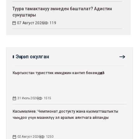
Туура тамактануу эмнеден башталат? Адистин
сунуштары
07 Август 2026
119
Эң көп окулган
Кыргызстан туристтик имиджин кантип бекемдөөдө?
31 Июль 2026
1515
Касымалиев: Чемпионат достукту жана кызматташтыкты
чыңдоо үчүн маанилүү эл аралык аянтчага айланды
02 Август 2026
1250