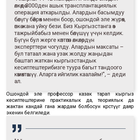
өлкөдө 3000ден ашык трансплантациялык
операция аткарылды. Алардын басымдуу
бөлүгү бөйрөк менен боор, ошондой эле жүрөк,
өпкө жана уйку бези. Биз Кыргызстанга өз
тажрыйбабыз менен бөлүшүү үчүн келдик.
Бүгүн бул жерге көптөгөн өлкөлөрдүн
эксперттери чогулду. Алардын максаты –
бул татаал жана узак жолду жаңыдан
баштап жаткан кыргызстандык
кесиптештерибизге туура багыт тандоого
көмөктөшүү. Аларга ийгилик каалайм!", – деди
ал.
Ошондой эле профессор казак тарап кыргыз
кесиптештерине практикалык да, теориялык да
жактан кандай гана жардам болбосун көрсөтүүгө даяр
экенин белгиледи.