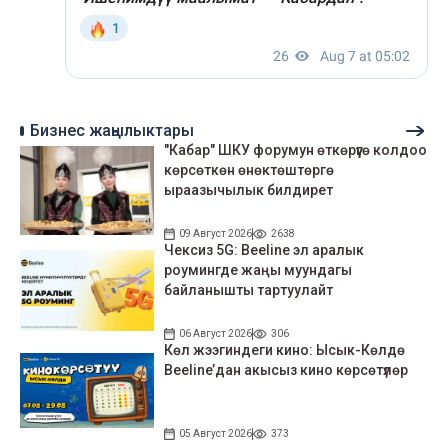
Бизнес жаңылыктары
"Кабар" ШКУ форумун өткөрүүгө колдоо
көрсөткөн өнөктөштөргө
ыраазычылык билдирет
09 Август 2026
2638
Чексиз 5G: Beeline эл аралык
роумингде жаңы муундагы
байланышты тартуулайт
06 Август 2026
306
Көл жээгиндеги кино: Ысык-Көлдө
Beeline’дан акысыз кино көрсөтүлөр
05 Август 2026
373