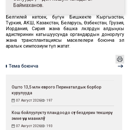
Баймаханов.
Белгилей кетсек, бүгүн Бишкекте Кыргызстан,
Түркия, АКШ, Казакстан, Беларусь, Өзбекстан, Грузия,
Иордания, Сирия жана башка өлкөлөрдүн алдыңкы
адистеринин катышуусунда органдардын донорлугу
жана трансплантациясы маселелери боюнча эл
аралык симпозиум өтүп жатат.
Тема боюнча
Ошто 13,5 млн еврого Перинаталдык борбор
курулууда
07 Август 2026
197
Кош бойлуулукту пландоодо сүт бездерин текшерүү
эмне үчүн маанилүү?
07 Август 2026
193