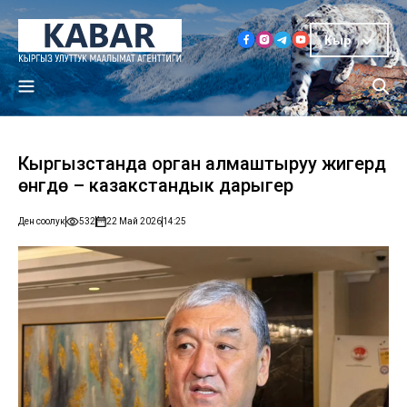
Кыр
Кыргызстанда орган алмаштыруу жигердүү
өнүгүүдө – казакстандык дарыгер
Ден соолук
532
22 Май 2026
14:25