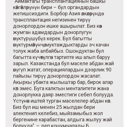
"Аймактагы трансплантациянын башкы
көйгөйлөрүнүн бири – бул органдардын
жетишсиздиги. Борбор Азия өлкөлөрүндө
трансплантация негизинен тирүү
донорлордон ишке ашырылат. Биз көз
жумган адамдардын донорлугун
өнүктүрүшүбүз керек. Бул багытты
өнүктүрмөйүнчө, муктаждыктарды эч качан
толук жаба албайбыз. Ошондуктан бул
багытта күчөтүлгөн тартипте иш алып баруу
зарыл. Казакстанда бул маселе абдан жай
өнүгүп жатат, операциялардын дээрлик 90
пайызы тирүү донорлордон жасалат.
Акыркы убакта жылыштар бар, бирок алар
көп эмес. Буга калктын менталитети жана
донорлукка даяр эместиги себеп болууда.
Үстүнөн иштей турган маселелер абдан көп.
Биз бул иш менен 25 жылдан бери
алектенип келебиз, мыйзамыбыз жол
бергенине карабастан, алдыга жылуу жай
болууда", – деп кошумчалады Б.