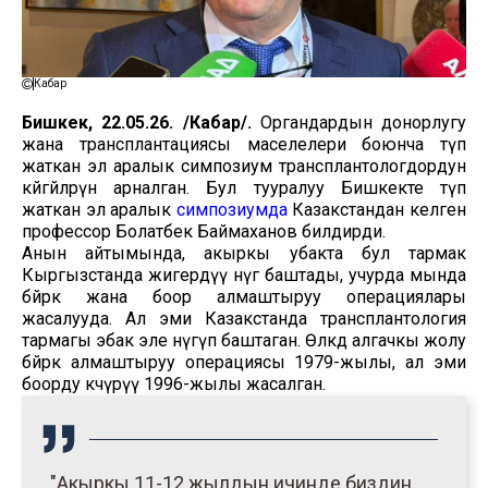
Кабар
Бишкек, 22.05.26. /Кабар/.
Органдардын донорлугу
жана трансплантациясы маселелери боюнча өтүп
жаткан эл аралык симпозиум трансплантологдордун
көйгөйлөрүнө арналган. Бул тууралуу Бишкекте өтүп
жаткан эл аралык
симпозиумда
Казакстандан келген
профессор Болатбек Баймаханов билдирди.
Анын айтымында, акыркы убакта бул тармак
Кыргызстанда жигердүү өнүгө баштады, учурда мында
бөйрөк жана боор алмаштыруу операциялары
жасалууда. Ал эми Казакстанда трансплантология
тармагы эбак эле өнүгүп баштаган. Өлкөдө алгачкы жолу
бөйрөк алмаштыруу операциясы 1979-жылы, ал эми
боорду көчүрүү 1996-жылы жасалган.
"Акыркы 11-12 жылдын ичинде биздин