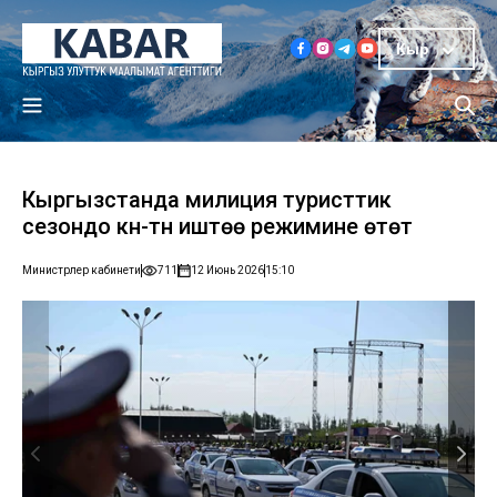
Кыр
Кыргызстанда милиция туристтик
сезондо күнү-түнү иштөө режимине өтөт
Министрлер кабинети
711
12 Июнь 2026
15:10