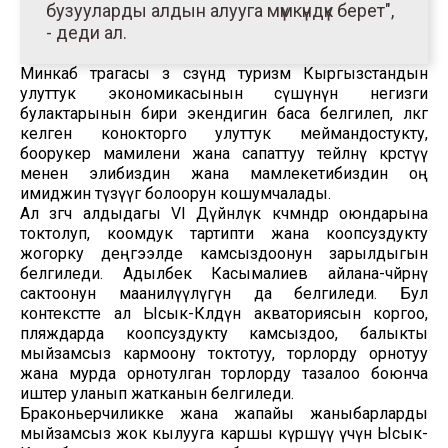
бузууларды алдын алууга мүмкүндүк берет",
- деди ал.
Минкаб төрагасы өз сөзүндө туризм Кыргызстандын
улуттук экономикасынын өсүшүнүн негизги
булактарынын бири экендигин баса белгилеп, өлкөгө
келген конокторго улуттук меймандостукту,
боорукер мамилени жана сапаттуу тейлөөнү көрсөтүү
менен элибиздин жана мамлекетибиздин оң
имиджин түзүүгө болоорун кошумчалады.
Ал өзгөчө алдыдагы VI Дүйнөлүк көчмөндөр оюндарына
токтолуп, коомдук тартипти жана коопсуздукту
жогорку деңгээлде камсыздоонун зарылдыгын
белгиледи. Адылбек Касымалиев айлана-чөйрөнү
сактоонун маанилүүлүгүн да белгиледи. Бул
контекстте ал Ысык-Көлдүн акваториясын коргоо,
пляждарда коопсуздукту камсыздоо, балыкты
мыйзамсыз кармоону токтотуу, торлорду орнотуу
жана мурда орнотулган торлорду тазалоо боюнча
иштер уланып жатканын белгиледи.
Браконьерчиликке жана жапайы жаныбарларды
мыйзамсыз жок кылууга каршы күрөшүү үчүн Ысык-