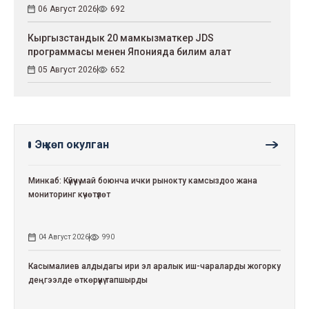
06 Август 2026
692
Кыргызстандык 20 мамкызматкер JDS
программасы менен Японияда билим алат
05 Август 2026
652
Эң көп окулган
Минкаб: Күйүүчү май боюнча ички рынокту камсыздоо жана
мониторинг күчөтүлөт
04 Август 2026
990
Касымалиев алдыдагы ири эл аралык иш-чараларды жогорку
деңгээлде өткөрүүнү тапшырды