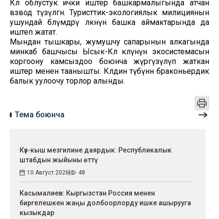
Көл облустук ички иштер башкармалыгында атчан
взвод түзүлгөн. Туристтик-экологиялык милициянын
ушундай бөлүмдөрү өлкөнүн башка аймактарында да
иштеп жатат.
Мындан тышкары, жумушчу сапарынын алкагында
минкаб башчысы Ысык-Көл көлүнүн экосистемасын
коргоону камсыздоо боюнча жүргүзүлүп жаткан
иштер менен таанышты. Көлдин түбүнөн браконьердик
балык уулоочу торлор алынды.
Тема боюнча
Күз-кыш мезгилине даярдык: Республикалык
штабдын жыйыны өттү
10 Август 2026
48
Касымалиев: Кыргызстан Россия менен
биргелешкен жаңы долбоорлорду ишке ашырууга
кызыкдар