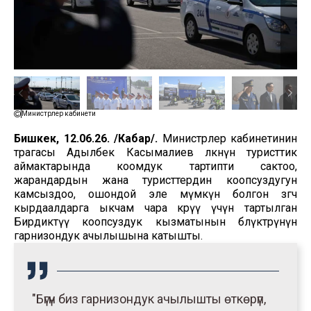
Министрлер кабинети
Бишкек, 12.06.26. /Кабар/.
Министрлер кабинетинин
төрагасы Адылбек Касымалиев өлкөнүн туристтик
аймактарында коомдук тартипти сактоо,
жарандардын жана туристтердин коопсуздугун
камсыздоо, ошондой эле мүмкүн болгон өзгөчө
кырдаалдарга ыкчам чара көрүү үчүн тартылган
Бирдиктүү коопсуздук кызматынын бөлүктөрүнүн
гарнизондук ачылышына катышты.
"Бүгүн биз гарнизондук ачылышты өткөрүп,