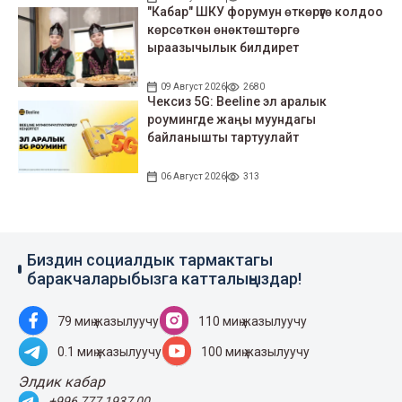
"Кабар" ШКУ форумун өткөрүүгө колдоо
көрсөткөн өнөктөштөргө
ыраазычылык билдирет
09 Август 2026
2680
Чексиз 5G: Beeline эл аралык
роумингде жаңы муундагы
байланышты тартуулайт
06 Август 2026
313
Биздин социалдык тармактагы
баракчаларыбызга катталыңыздар!
79 миң жазылуучу
110 миң жазылуучу
0.1 миң жазылуучу
100 миң жазылуучу
Элдик кабар
+996 777 1937 00