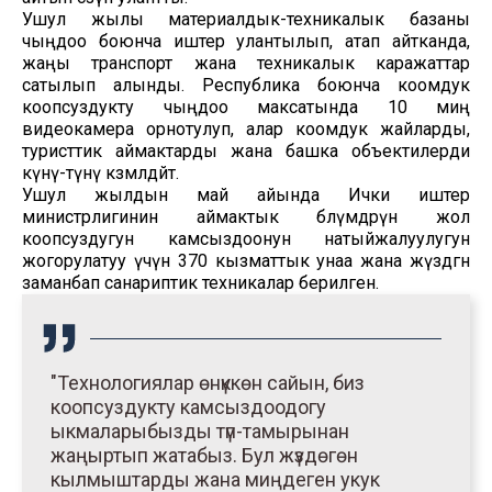
Ушул жылы материалдык-техникалык базаны
чыңдоо боюнча иштер улантылып, атап айтканда,
жаңы транспорт жана техникалык каражаттар
сатылып алынды. Республика боюнча коомдук
коопсуздукту чыңдоо максатында 10 миң
видеокамера орнотулуп, алар коомдук жайларды,
туристтик аймактарды жана башка объектилерди
күнү-түнү көзөмөлдөйт.
Ушул жылдын май айында Ички иштер
министрлигинин аймактык бөлүмдөрүнө жол
коопсуздугун камсыздоонун натыйжалуулугун
жогорулатуу үчүн 370 кызматтык унаа жана жүздөгөн
заманбап санариптик техникалар берилген.
"Технологиялар өнүккөн сайын, биз
коопсуздукту камсыздоодогу
ыкмаларыбызды түп-тамырынан
жаңыртып жатабыз. Бул жүздөгөн
кылмыштарды жана миңдеген укук