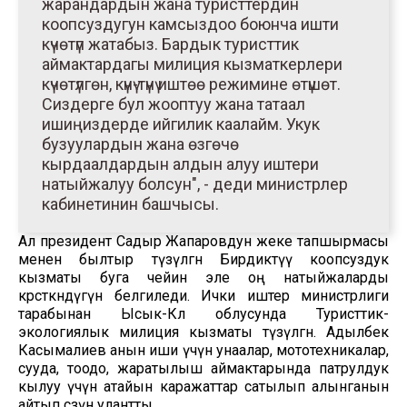
жарандардын жана туристтердин
коопсуздугун камсыздоо боюнча ишти
күчөтүп жатабыз. Бардык туристтик
аймактардагы милиция кызматкерлери
күчөтүлгөн, күнү-түнү иштөө режимине өтүшөт.
Сиздерге бул жооптуу жана татаал
ишиңиздерде ийгилик каалайм. Укук
бузуулардын жана өзгөчө
кырдаалдардын алдын алуу иштери
натыйжалуу болсун", - деди министрлер
кабинетинин башчысы.
Ал президент Садыр Жапаровдун жеке тапшырмасы
менен былтыр түзүлгөн Бирдиктүү коопсуздук
кызматы буга чейин эле оң натыйжаларды
көрсөткөндүгүн белгиледи. Ички иштер министрлиги
тарабынан Ысык-Көл облусунда Туристтик-
экологиялык милиция кызматы түзүлгөн. Адылбек
Касымалиев анын иши үчүн унаалар, мототехникалар,
сууда, тоодо, жаратылыш аймактарында патрулдук
кылуу үчүн атайын каражаттар сатылып алынганын
айтып сөзүн улантты.