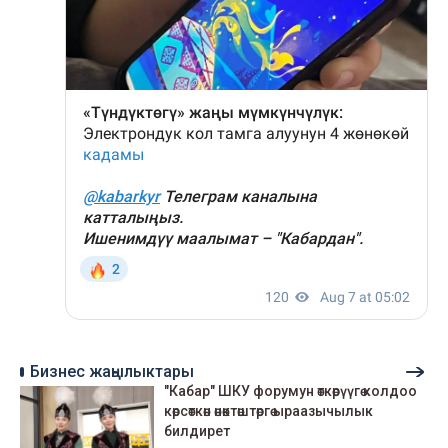
Бизнес жаңылыктары
"Кабар" ШКУ форумун өткөрүүгө колдоо
көрсөткөн өнөктөштөргө ыраазычылык
билдирет