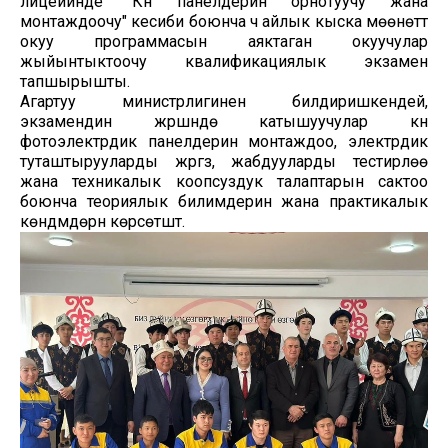
лицейинде "Күн панелдерин орнотуучу жана
монтаждоочу" кесиби боюнча үч айлык кыска мөөнөттүү
окуу программасын аяктаган окуучулар
жыйынтыктоочу квалификациялык экзамен
тапшырышты.
Агартуу министрлигинен билдиришкендей,
экзамендин жүрүшүндө катышуучулар күн
фотоэлектрдик панелдерин монтаждоо, электрдик
туташтырууларды жүргүзүү, жабдууларды тестирлөө
жана техникалык коопсуздук талаптарын сактоо
боюнча теориялык билимдерин жана практикалык
көндүмдөрүн көрсөтүштү.