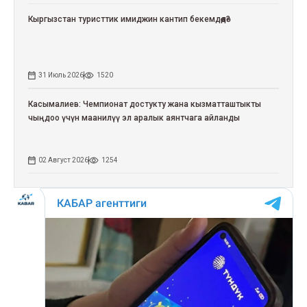
Кыргызстан туристтик имиджин кантип бекемдөөдө?
31 Июль 2026
1520
Касымалиев: Чемпионат достукту жана кызматташтыкты
чыңдоо үчүн маанилүү эл аралык аянтчага айланды
02 Август 2026
1254