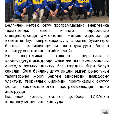
Белгилей кетсек, окуу программасына энергетика
тармагында, анын ичинде гидроэлектр
станцияларында эмгектенип жаткан адистер да
катышты. Бул кайра жаралуучу энергия булактары
боюнча квалификацияны жогорулатууга болгон
кызыгуу өсүп жатканын айгинелейт.
Күн энергетикасы өлкөнүн энергетикалык
коопсуздугун чыңдоодо жана жашыл экономиканы
өнүктүрүүдө артыкчылыктуу багыттардын бири болуп
саналат. Буга байланыштуу лицей эмгек рыногунун
талаптарына жооп берген адистерди даярдоону
улантып, теориялык билимди практикалык окутуу
менен айкалыштырган программаларды ишке
ашырууда.
Белгилей кетсек, аталган долбоор ТИКАнын
колдоосу менен ишке ашууда.