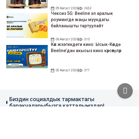
09 Август 2026
2652
Чексиз 5G: Beeline эл аралык
роумингде жаңы муундагы
байланышты тартуулайт
06 Август 2026
310
Көл жээгиндеги кино: Ысык-Көлдө
Beeline’дан акысыз кино көрсөтүлөр
05 Август 2026
377
Биздин социалдык тармактагы
баракчаларыбызга катталыңыздар!
79 миң жазылуучу
110 миң жазылуучу
0.1 миң жазылуучу
100 миң жазылуучу