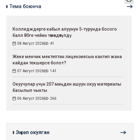
Тема боюнча
Колледждерге кабыл алуунун 5-турунда босого
балл 80ге чейин төмөндөтүлдү
08 Август 2026
41
Жеке менчик мектептин лицензиясын кантип жана
кайдан текшерсе болот?
07 Август 2026
141
Окуучулар үчүн 207 миңден ашуун окуу материалы
басылып чыкты
06 Август 2026
266
Эң көп окулган