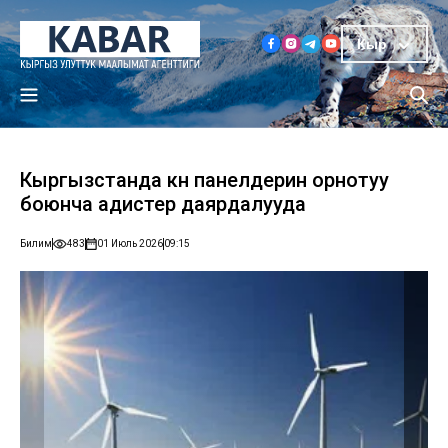
Кыр
Кыргызстанда күн панелдерин орнотуу
боюнча адистер даярдалууда
Билим
483
01 Июль 2026
09:15