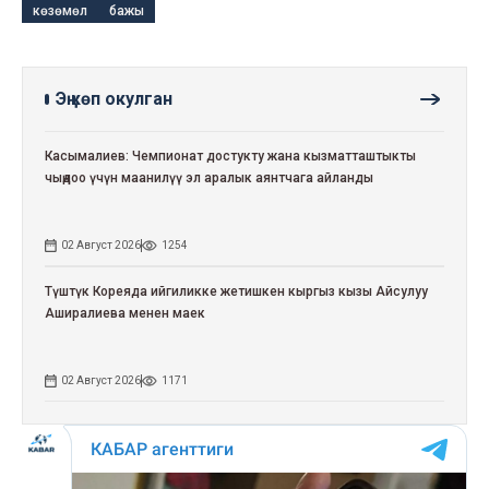
көзөмөл
бажы
Эң көп окулган
Касымалиев: Чемпионат достукту жана кызматташтыкты
чыңдоо үчүн маанилүү эл аралык аянтчага айланды
02 Август 2026
1254
Түштүк Кореяда ийгиликке жетишкен кыргыз кызы Айсулуу
Аширалиева менен маек
02 Август 2026
1171