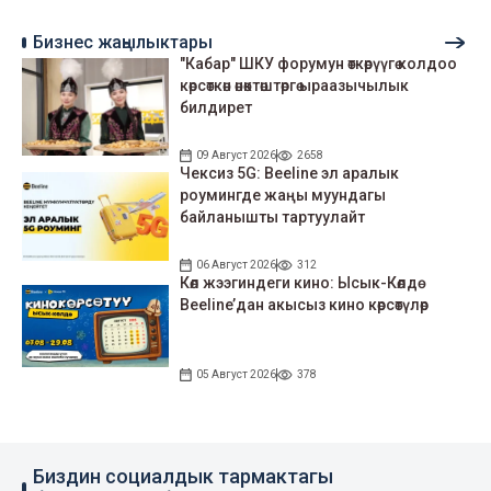
Бизнес жаңылыктары
"Кабар" ШКУ форумун өткөрүүгө колдоо
көрсөткөн өнөктөштөргө ыраазычылык
билдирет
09 Август 2026
2658
Чексиз 5G: Beeline эл аралык
роумингде жаңы муундагы
байланышты тартуулайт
06 Август 2026
312
Көл жээгиндеги кино: Ысык-Көлдө
Beeline’дан акысыз кино көрсөтүлөр
05 Август 2026
378
Биздин социалдык тармактагы