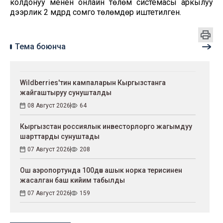
колдонуу менен онлайн төлөм системасы аркылуу
дээрлик 2 мдрд сомго төлөмдөр иштетилген.
Тема боюнча
Wildberries'тин кампаларын Кыргызстанга
жайгаштыруу сунушталды
08 Август 2026
64
Кыргызстан россиялык инвесторлорго жагымдуу
шарттарды сунуштады
07 Август 2026
208
Ош аэропортунда 100дөн ашык норка терисинен
жасалган баш кийим табылды
07 Август 2026
159