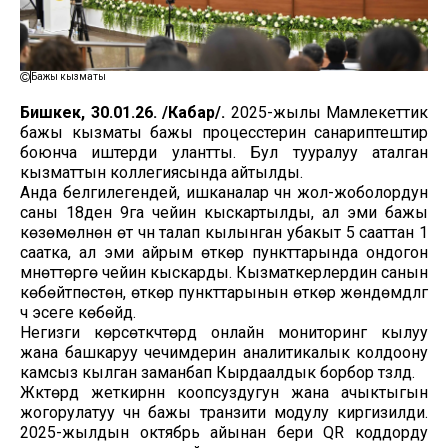
Бажы кызматы
Бишкек, 30.01.26. /Кабар/.
2025-жылы Мамлекеттик
бажы кызматы бажы процесстерин санариптештирүү
боюнча иштерди улантты. Бул тууралуу аталган
кызматтын коллегиясында айтылды.
Анда белгилегендей, ишканалар үчүн жол-жоболордун
саны 18ден 9га чейин кыскартылды, ал эми бажы
көзөмөлүнөн өтүү үчүн талап кылынган убакыт 5 сааттан 1
саатка, ал эми айрым өткөрүү пункттарында ондогон
мүнөттөргө чейин кыскарды. Кызматкерлердин санын
көбөйтпөстөн, өткөрүү пункттарынын өткөрүү жөндөмдүүлүгү
үч эсеге көбөйдү.
Негизги көрсөткүчтөрдү онлайн мониторинг кылуу
жана башкаруу чечимдерин аналитикалык колдоону
камсыз кылган заманбап Кырдаалдык борбор түзүлдү.
Жүктөрдү жеткирүүнүн коопсуздугун жана ачыктыгын
жогорулатуу үчүн бажы транзити модулу киргизилди.
2025-жылдын октябрь айынан бери QR коддорду