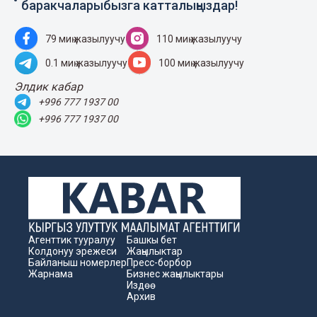
баракчаларыбызга катталыңыздар!
79 миң жазылуучу
110 миң жазылуучу
0.1 миң жазылуучу
100 миң жазылуучу
Элдик кабар
+996 777 1937 00
+996 777 1937 00
Агенттик тууралуу
Башкы бет
Колдонуу эрежеси
Жаңылыктар
Байланыш номерлер
Пресс-борбор
Жарнама
Бизнес жаңылыктары
Издөө
Архив