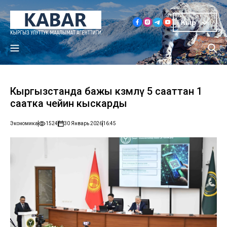
Кыр
Кыргызстанда бажы көзөмөлү 5 сааттан 1
саатка чейин кыскарды
Экономика
1524
30 Январь 2026
16:45