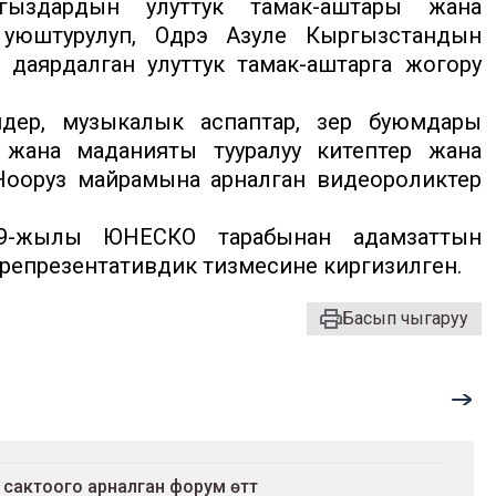
гыздардын улуттук тамак-аштары жана
 уюштурулуп, Одрэ Азуле Кыргызстандын
даярдалган улуттук тамак-аштарга жогору
дер, музыкалык аспаптар, зер буюмдары
жана маданияты тууралуу китептер жана
 Нооруз майрамына арналган видеороликтер
-жылы ЮНЕСКО тарабынан адамзаттын
репрезентативдик тизмесине киргизилген.
Басып чыгаруу
 сактоого арналган форум өттү