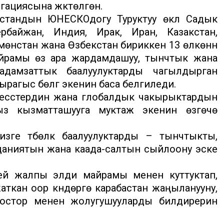
ациясына жүктөлгөн.
стандын ЮНЕСКОдогу Туруктуу өкүлү Садык
рбайжан, Индия, Ирак, Иран, Казакстан,
кмөнстан жана Өзбекстан бириккен 13 өлкөнүн
йрамы өз ара жардамдашуу, тынчтык жана
дамзаттык баалуулуктарды чагылдырган
агыс бөлүгү экенин баса белгиледи.
цесстердин жана глобалдык чакырыктардын
з кызматташууга муктаж экенин өзгөчө
зге түбөлүк баалуулуктарды – тынчтыкты,
аниятын жана каада-салтын сыйлоону эске
й жалпы элди майрамы менен куттуктап,
ткан оор күндөргө карабастан жаңыланууну,
на достор менен жолугушууларды билдирерин