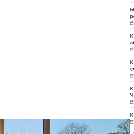
Ы
р
К
а
К
с
К
Ч
К