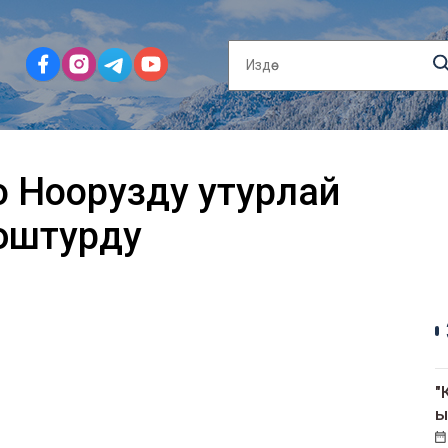
Ноорузду утурлай
юштурду
"
ы