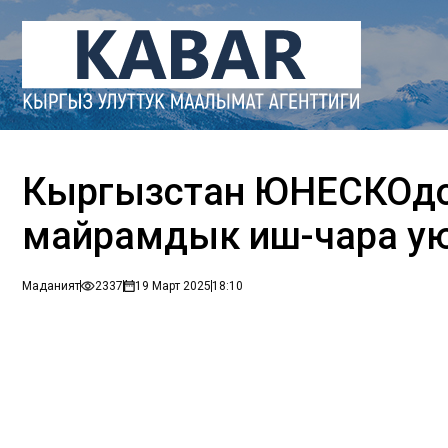
Кыргызстан ЮНЕСКОдо 
майрамдык иш-чара у
Маданият
2337
19 Март 2025
18:10