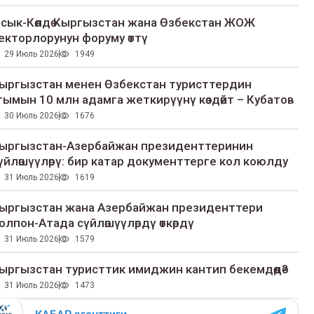
сык-Көлдө Кыргызстан жана Өзбекстан ЖОЖ
екторлорунун форуму өттү
29 Июль 2026
1949
ыргызстан менен Өзбекстан туристтердин
гымын 10 млн адамга жеткирүүнү көздөйт – Кубатов
30 Июль 2026
1676
ыргызстан-Азербайжан президенттеринин
үйлөшүүлөрү: бир катар документтерге кол коюлду
31 Июль 2026
1619
ыргызстан жана Азербайжан президенттери
олпон-Атада сүйлөшүүлөрдү өткөрдү
31 Июль 2026
1579
ыргызстан туристтик имиджин кантип бекемдөөдө?
31 Июль 2026
1473