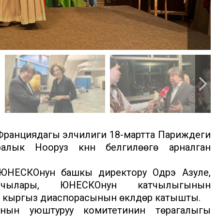
ранциядагы элчилиги 18-мартта Париждеги
лык Нооруз күнүн белгилөөгө арналган
 ЮНЕСКОнун башкы директору Одрэ Азуле,
шчылары, ЮНЕСКОнун катчылыгынын
кыргыз диаспорасынын өкүлдөрү катышты.
нын уюштуруу комитетинин төрагалыгы