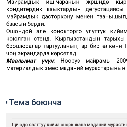
Майрамдык иш-чаранын жүрүшүндө кыр
кондитердик азыктардын дегустациясы
майрамдык дасторкону менен таанышып, 
баасын берди.
Ошондой эле конокторго улуттук кийим
коюлган стенд, Кыргызстандын тарыхы 
брошюралар тартууланып, ар бир өлкөнүн
чоң экрандарда көрсөтүлдү.
Маалымат үчүн:
Нооруз майрамы 2009
материалдык эмес маданий мурастарынын 
Тема боюнча
Гүлчөдө салттуу кийиз өнөрүн жана маданий мурасты