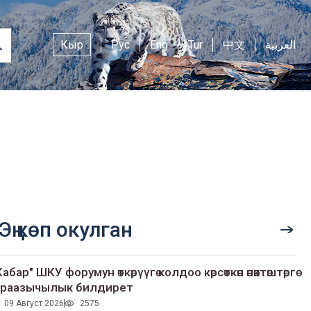
Кыр
Рус
Eng
Tur
中文
العربية
Эң көп окулган
Кабар" ШКУ форумун өткөрүүгө колдоо көрсөткөн өнөктөштөргө
раазычылык билдирет
09 Август 2026
2575