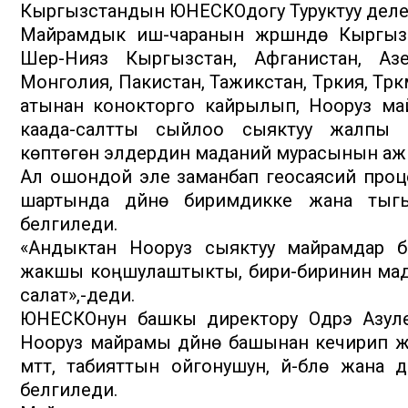
Кыргызстандын ЮНЕСКОдогу Туруктуу делег
Майрамдык иш-чаранын жүрүшүндө Кыргыз
Шер-Нияз Кыргызстан, Афганистан, Азе
Монголия, Пакистан, Тажикстан, Түркия, Түр
атынан конокторго кайрылып, Нооруз ма
каада-салтты сыйлоо сыяктуу жалпы а
көптөгөн элдердин маданий мурасынын ажыр
Ал ошондой эле заманбап геосаясий про
шартында дүйнө биримдикке жана тыгы
белгиледи.
«Андыктан Нооруз сыяктуу майрамдар би
жакшы коңшулаштыкты, бири-биринин мад
салат»,-деди.
ЮНЕСКОнун башкы директору Одрэ Азуле
Нооруз майрамы дүйнө башынан кечирип жа
үмүттү, табияттын ойгонушун, үй-бүлө жа
белгиледи.