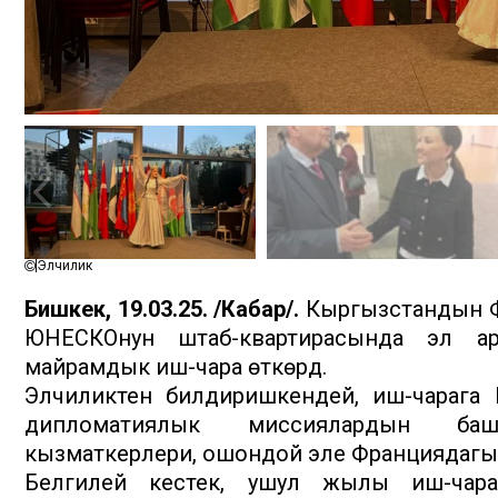
Элчилик
Бишкек, 19.03.25. /Кабар/.
Кыргызстандын Ф
ЮНЕСКОнун штаб-квартирасында эл ара
майрамдык иш-чара өткөрдү.
Элчиликтен билдиришкендей, иш-чарага
дипломатиялык миссиялардын ба
кызматкерлери, ошондой эле Франциядагы 
Белгилей кестек, ушул жылы иш-чара