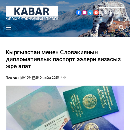
Кыр
Кыргызстан менен Словакиянын
дипломатиялык паспорт ээлери визасыз
жүрө алат
Президент
1094
28 Октябрь 2025
14:44