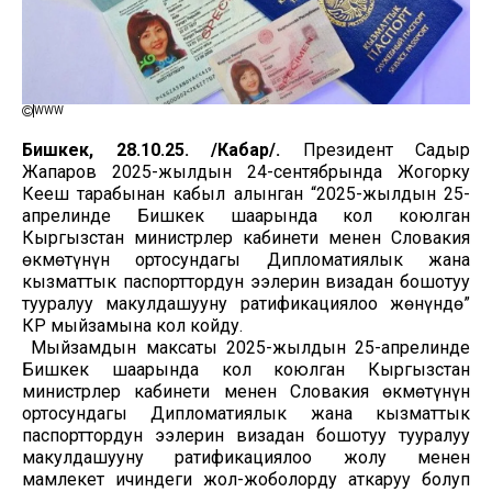
WWW
Бишкек, 28.10.25. /Кабар/.
Президент Садыр
Жапаров 2025-жылдын 24-сентябрында Жогорку
Кеңеш тарабынан кабыл алынган “2025-жылдын 25-
апрелинде Бишкек шаарында кол коюлган
Кыргызстан министрлер кабинети менен Словакия
өкмөтүнүн ортосундагы Дипломатиялык жана
кызматтык паспорттордун ээлерин визадан бошотуу
тууралуу макулдашууну ратификациялоо жөнүндө”
КР мыйзамына кол койду.
Мыйзамдын максаты 2025-жылдын 25-апрелинде
Бишкек шаарында кол коюлган Кыргызстан
министрлер кабинети менен Словакия өкмөтүнүн
ортосундагы Дипломатиялык жана кызматтык
паспорттордун ээлерин визадан бошотуу тууралуу
макулдашууну ратификациялоо жолу менен
мамлекет ичиндеги жол-жоболорду аткаруу болуп