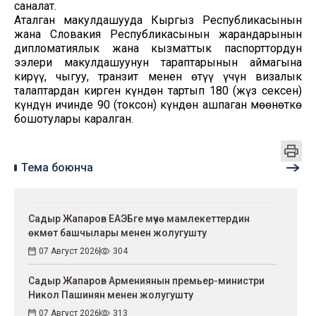
саналат.
Аталган макулдашууда Кыргыз Республикасынын
жана Словакия Республикасынын жарандарынын
дипломатиялык жана кызматтык паспорттордун
ээлери макулдашуунун тараптарынын аймагына
кирүү, чыгуу, транзит менен өтүү үчүн визалык
талаптардан кирген күндөн тартып 180 (жүз сексен)
күндүн ичинде 90 (токсон) күндөн ашпаган мөөнөткө
бошотулары каралган.
Тема боюнча
Садыр Жапаров ЕАЭБге мүчө мамлекеттердин
өкмөт башчылары менен жолугушту
07 Август 2026
304
Садыр Жапаров Армениянын премьер-министри
Никол Пашинян менен жолугушту
07 Август 2026
313