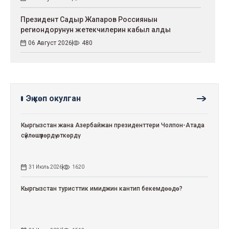
Президент Садыр Жапаров Россиянын
региондорунун жетекчилерин кабыл алды
06 Август 2026
480
Эң көп окулган
Кыргызстан жана Азербайжан президенттери Чолпон-Атада
сүйлөшүүлөрдү өткөрдү
31 Июль 2026
1620
Кыргызстан туристтик имиджин кантип бекемдөөдө?