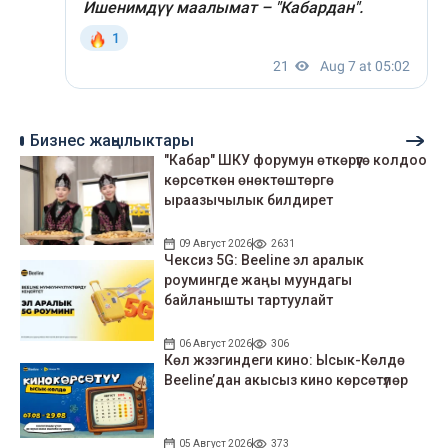
Бизнес жаңылыктары
"Кабар" ШКУ форумун өткөрүүгө колдоо
көрсөткөн өнөктөштөргө
ыраазычылык билдирет
09 Август 2026
2631
Чексиз 5G: Beeline эл аралык
роумингде жаңы муундагы
байланышты тартуулайт
06 Август 2026
306
Көл жээгиндеги кино: Ысык-Көлдө
Beeline’дан акысыз кино көрсөтүлөр
05 Август 2026
373