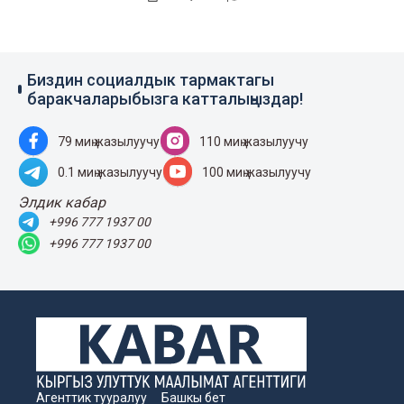
Биздин социалдык тармактагы
баракчаларыбызга катталыңыздар!
79 миң жазылуучу
110 миң жазылуучу
0.1 миң жазылуучу
100 миң жазылуучу
Элдик кабар
+996 777 1937 00
+996 777 1937 00
Агенттик тууралуу
Башкы бет