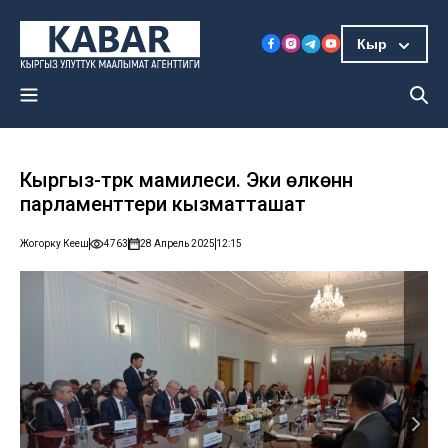
Кыр
Кыргыз-түрк мамилеси. Эки өлкөнүн
парламенттери кызматташат
Жогорку Кеңеш
4763
28 Апрель 2025
12:15