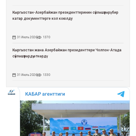
Кыргызстан-Азербайжан президенттеринин сүйлөшүүлөрү: бир
катар документтерге кол коюлду
31 Июль 2026
1370
Кыргызстан жана Азербайжан президенттери Чолпон-Атада
сүйлөшүүлөрдү өткөрдү
31 Июль 2026
1330