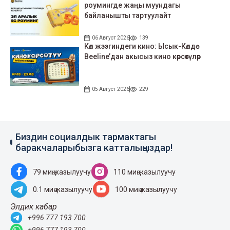
роумингде жаңы муундагы
байланышты тартуулайт
06 Август 2026
139
Көл жээгиндеги кино: Ысык-Көлдө
Beeline’дан акысыз кино көрсөтүлөр
05 Август 2026
229
Биздин социалдык тармактагы
баракчаларыбызга катталыңыздар!
79 миң жазылуучу
110 миң жазылуучу
0.1 миң жазылуучу
100 миң жазылуучу
Элдик кабар
+996 777 193 700
+996 777 193 700