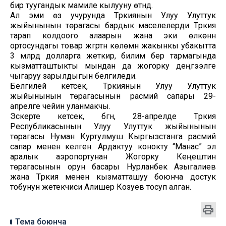
бир туугандык мамиле кылууну өтүндү.
Ал эми өз учурунда Түркиянын Улуу Улуттук
жыйынынын төрагасы бардык маселелерди Түркия
тарап колдоого алаарын жана эки өлкөнүн
ортосундагы товар жүгүртүүнү көлөмүн жакынкы убакытта
3 млрд долларга жеткирүү, билим берүү тармагында
кызматташтыкты мындан да жогорку деңгээлге
чыгаруу зарылдыгын белгиледи.
Белгилей кетсек, Түркиянын Улуу Улуттук
жыйынынын төрагасынын расмий сапары 29-
апрелге чейин уланмакчы.
Эскерте кетсек, бүгүн, 28-апрелде Түркия
Республикасынын Улуу Улуттук жыйынынын
төрагасы Нуман Куртулмуш Кыргызстанга расмий
сапар менен келген. Ардактуу конокту “Манас” эл
аралык аэропортунан Жогорку Кеңештин
төрагасынын орун басары Нурланбек Азыгалиев
жана Түркия менен кызматташуу боюнча достук
тобунун жетекчиси Алишер Козуев тосуп алган.
Тема боюнча