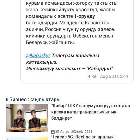
Бизнес жаңылыктары
"Кабар" ШКУ форумун өткөрүүгө колдоо
көрсөткөн өнөктөштөргө ыраазычылык
билдирет
09 Август 2026
2221
Чексиз 5G: Beeline эл аралык