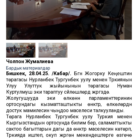
Чолпон Жумалиева
Бардык материалдар
Бишкек, 28.04.25. /Кабар/.
Бүгүн Жогорку Кеңештин
төрагасы Нурланбек Тургунбек уулу менен Түркиянын
Улуу Улуттук жыйынынын төрагасы Нуман
Куртулмуш эки тараптуу сүйлөшүүлөрдү жүргүзүүдө.
Жолугушууда эки өлкөнүн парламенттеринин
ортосундагы кызматташтыкты өнүктүрүү, өлкөлөрдүн
достук мамилесин чыңдоо маселеси талкууланды.
Төрага Нурланбек Тургунбек уулу Туркия менен
Кыргызстандын ортосунда билим берүү, саламаттыкты
сактоо багыттарын дагы да өнүктүрүү маселесин көтөрүп,
Түркияда иштеп, окуп жүргөн мекендештерге өзгөчө