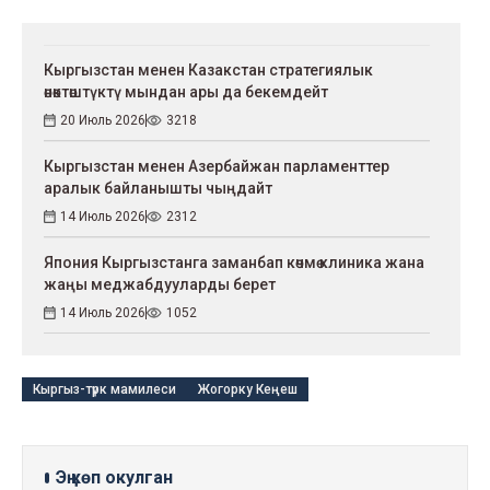
Кыргызстан менен Казакстан стратегиялык
өнөктөштүктү мындан ары да бекемдейт
20 Июль 2026
3218
Кыргызстан менен Азербайжан парламенттер
аралык байланышты чыңдайт
14 Июль 2026
2312
Япония Кыргызстанга заманбап көчмө клиника жана
жаңы меджабдууларды берет
14 Июль 2026
1052
Кыргыз-түрк мамилеси
Жогорку Кеңеш
Эң көп окулган