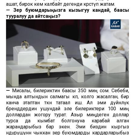
ашат, бирок кем калбайт дегенди көрсөтүп жатам.
—
Зер буюмдарыңызга кызыгуу кандай, баасы
тууралуу да айтсаңыз?
—
Мисалы, билериктин баасы 350 миң сом. Себеби,
мында алтындын салмагы көп, колго жасалган, бир
канча этаптан өткөн татаал иш. Ал эми дүйнөлүк
бренддердин ушундай эле билериктери 100 миң
доллардан жогору турат. Азыр миңдеген доллар
турса да кымбат болгонуна карабай алган
жарандарыбыз бар экен. Эми биздин кыргыз
өндүрүшүнөн чыккан зер буюмдарды кардарларыбыз