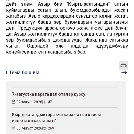
дейт элем. Азыр биз “Кыргызалтындан” алтын
куймаларды сатып алып, буюмдарыбызды жасап
жатабыз. Азыр кардарлардан сунуштар келип жатат,
жеткиликтүү баада зер буюмдарын чыгарыңызчы
деп. Продукция арзан, орточо жана люкс деп бөлүнөт
да. Азыр жеткиликтүү баада көп санда сатыла турган
зер буюмдарыбыз даярдалууда. Жакында сатыкка
чыгат. Ошондой эле алдыда өндүрүшүбүздү
кеңейтсек деген пландарыбыз бар.
Тема боюнча
7-августка карата валюталар курсу
07 Август 2026
47
Кыргызстандыктар акча каражатын кайсы
валютада сакташат?
06 Август 2026
269