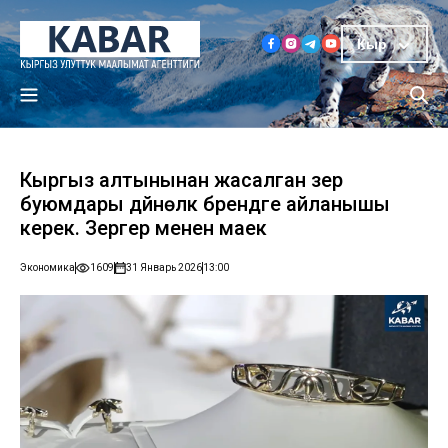
Кыр
Кыргыз алтынынан жасалган зер
буюмдары дүйнөлүк брендге айланышы
керек. Зергер менен маек
Экономика
1609
31 Январь 2026
13:00