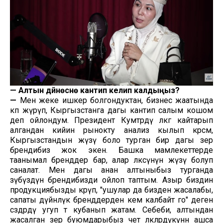
—
Алтын дүйнөсүнө кантип келип калдыңыз?
—
Мен жеке ишкер болгондуктан, бизнес жаатында
көп жүрүп, Кыргызстанга дагы кантип салым кошом
деп ойлондум. Президент Кумтөрдү өлкөгө кайтарып
алгандан кийин рынокту анализ кылып көрсөм,
Кыргызстандын жүзү боло турган бир дагы зер
брендибиз жок экен. Башка мамлекеттерде
таанымал бренддер бар, алар өлкөсүнүн жүзү болуп
саналат. Мен дагы анан алтыныбыз турганда
өзүбүздүн брендибизди ойлоп таптым. Азыр биздин
продукциябызды көрүп, "ушулар да бизден жасалабы,
сапаты дүйнөлүк бренддерден кем калбайт го" деген
сөздөрдү угуп өтө кубанып жатам. Себеби, алтындан
жасалган зер буюмдарыбыз чет өлкөлөрдүкүнөн ашса