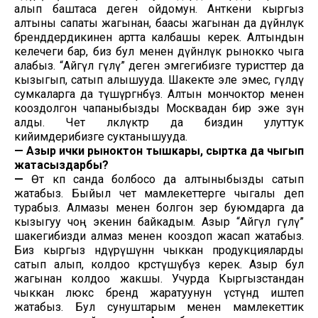
алып баштаса деген ойдомун. Анткени кыргыз
алтыны сапаты жагынан, баасы жагынан да дүйнөлүк
бренддердикинен артта калбашы керек. Алтындын
келечеги бар, биз бул менен дүйнөлүк рынокко чыга
алабыз. “Айгүл гүлү” деген эмгегибизге туристтер да
кызыгып, сатып алышууда. Шакекте эле эмес, гүлдү
сумкаларга да түшүргөнбүз. Алтын мончоктор менен
кооздолгон чапаныбызды Москвадан бир эже өзүнө
алды. Чет өлкөлүктөр да биздин улуттук
кийимдерибизге суктанышууда.
—
Азыр ички рыноктон тышкары, сыртка да чыгып
жатасыздарбы?
—
Өтө көп санда болбосо да алтыныбызды сатып
жатабыз. Быйыл чет мамлекеттерге чыгалы деп
турабыз. Алмазы менен болгон зер буюмдарга да
кызыгуу чоң экенин байкадым. Азыр “Айгүл гүлү”
шакегибизди алмаз менен кооздоп жасап жатабыз.
Биз кыргыз өндүрүшүнөн чыккан продукцияларды
сатып алып, колдоо көрсөтүшүбүз керек. Азыр бул
жагынан колдоо жакшы. Учурда Кыргызстандан
чыккан люкс бренд жаратуунун үстүндө иштеп
жатабыз. Бул сунуштарым менен мамлекеттик