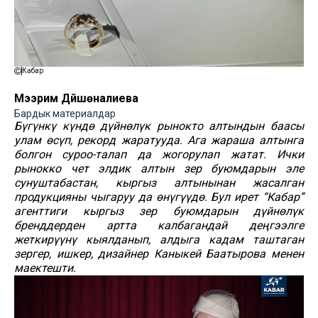
Кабар
Мээрим Дүйшөналиева
Бардык материалдар
Бүгүнкү күндө дүйнөлүк рынокто алтындын баасы
улам өсүп, рекорд жаратууда. Ага жараша алтынга
болгон суроо-талап да жогорулап жатат. Ички
рынокко чет элдик алтын зер буюмдарын эле
сунуштабастан, кыргыз алтынынан жасалган
продукцияны чыгаруу да өнүгүүдө. Бул ирет “Кабар”
агенттиги кыргыз зер буюмдарын дүйнөлүк
бренддерден артта калбагандай деңгээлге
жеткирүүнү кыялданып, алдыга кадам таштаган
зергер, ишкер, дизайнер Каныкей Баатырова менен
маектешти.