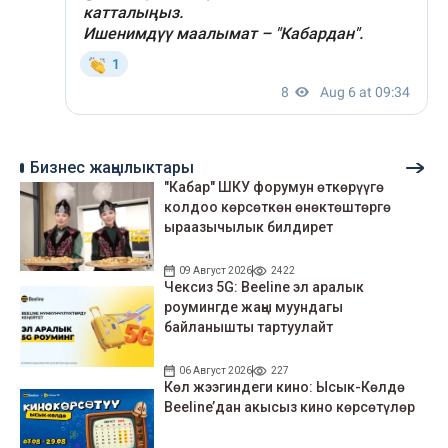
Бизнес жаңылыктары
"Кабар" ШКУ форумун өткөрүүгө
колдоо көрсөткөн өнөктөштөргө
ыраазычылык билдирет
09 Август 2026
2422
Чексиз 5G: Beeline эл аралык
роумингде жаңы муундагы
байланышты тартуулайт
06 Август 2026
227
Көл жээгиндеги кино: Ысык-Көлдө
Beeline’дан акысыз кино көрсөтүлөр