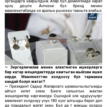
органдарга кайрылдым. Алар бул демилгемди карап
көрөлү дешти. Анткени бул бренд менен
мамлекетибизди эл аралык рынокко тааныта алабыз.
—
Зергерличилик менен алектенген ишкерлерге
бир катар жеңилдиктерди камтыган мыйзам ишке
кирди. Мамлекеттин колдоосу бул тармакка
кандай болуп жатат?
—
Президент Садыр Жапаровго ыраазычылыгымды
айтып кетет элем. Бизге салыктык жактан
жеңилдиктер киргизилди. Ошондой эле өндүрүүчүлөргө
мамлекет колдонуу үчүн 180 күнгө алтынды берет деп
да пландалып жатат экен. Бул да өтө жакшы колдоо