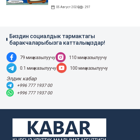
05 Август 2026
297
Биздин социалдык тармактагы
баракчаларыбызга катталыңыздар!
79 миң жазылуучу
110 миң жазылуучу
0.1 миң жазылуучу
100 миң жазылуучу
Элдик кабар
+996 777 1937 00
+996 777 1937 00