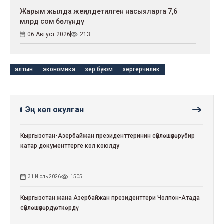
Жарым жылда жеңилдетилген насыяларга 7,6
млрд сом бөлүндү
06 Август 2026
213
алтын
экономика
зер буюм
зергерчилик
Эң көп окулган
Кыргызстан-Азербайжан президенттеринин сүйлөшүүлөрү: бир
катар документтерге кол коюлду
31 Июль 2026
1505
Кыргызстан жана Азербайжан президенттери Чолпон-Атада
сүйлөшүүлөрдү өткөрдү