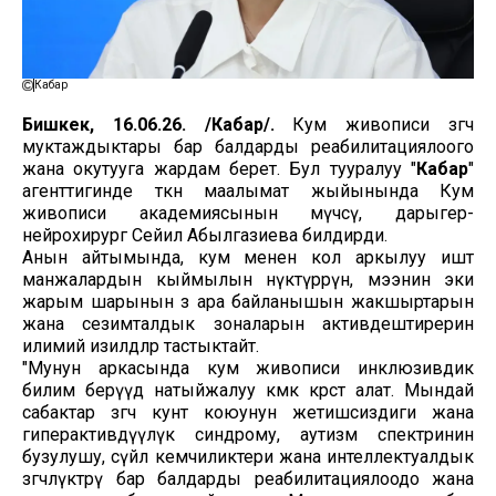
Кабар
Бишкек, 16.06.26. /Кабар/.
Кум живописи өзгөчө
муктаждыктары бар балдарды реабилитациялоого
жана окутууга жардам берет. Бул тууралуу "
Кабар
"
агенттигинде өткөн маалымат жыйынында Кум
живописи академиясынын мүчөсү, дарыгер-
нейрохирург Сейил Абылгазиева билдирди.
Анын айтымында, кум менен кол аркылуу иштөө
манжалардын кыймылын өнүктүрөрүн, мээнин эки
жарым шарынын өз ара байланышын жакшыртарын
жана сезимталдык зоналарын активдештирерин
илимий изилдөөлөр тастыктайт.
"Мунун аркасында кум живописи инклюзивдик
билим берүүдө натыйжалуу көмөк көрсөтө алат. Мындай
сабактар өзгөчө кунт коюунун жетишсиздиги жана
гиперактивдүүлүк синдрому, аутизм спектринин
бузулушу, сүйлөө кемчиликтери жана интеллектуалдык
өзгөчөлүктөрү бар балдарды реабилитациялоодо жана