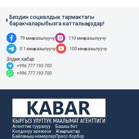
Биздин социалдык тармактагы
баракчаларыбызга катталыңыздар!
79 миң жазылуучу
110 миң жазылуучу
0.1 миң жазылуучу
100 миң жазылуучу
Элдик кабар
+996 777 193 700
+996 777 193 700
Агенттик тууралуу
Башкы бет
Колдонуу эрежеси
Жаңылыктар
Байланыш номерлер
Пресс-борбор