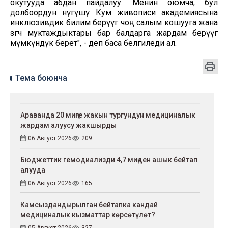
окутууда абдан пайдалуу. Менин оюмча, бул
долбоордун өнүгүшү Кум живописи академиясына
инклюзивдик билим берүүгө чоң салым кошууга жана
өзгөчө муктаждыктары бар балдарга жардам берүүгө
мүмкүндүк берет", - деп баса белгиледи ал.
Тема боюнча
Араванда 20 миңге жакын тургундун медициналык
жардам алуусу жакшырды
06 Август 2026
209
Бюджеттик гемодиализди 4,7 миңден ашык бейтап
алууда
06 Август 2026
165
Камсыздандырылган бейтапка кандай
медициналык кызматтар көрсөтүлөт?
05 Август 2026
327