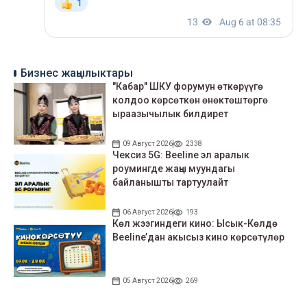
Бизнес жаңылыктары
"Кабар" ШКУ форумун өткөрүүгө
колдоо көрсөткөн өнөктөштөргө
ыраазычылык билдирет
09 Август 2026
2338
Чексиз 5G: Beeline эл аралык
роумингде жаңы муундагы
байланышты тартуулайт
06 Август 2026
193
Көл жээгиндеги кино: Ысык-Көлдө
Beeline’дан акысыз кино көрсөтүлөр
05 Август 2026
269