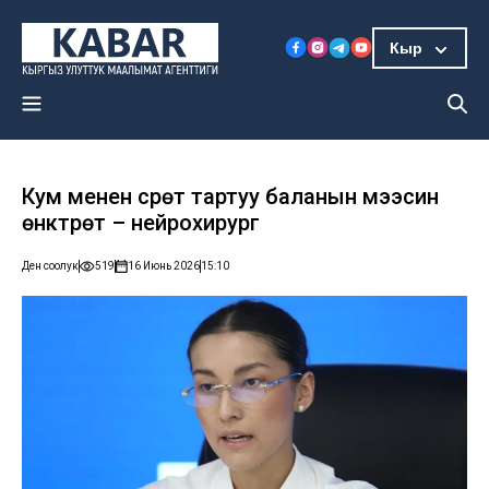
Кыр
Кум менен сүрөт тартуу баланын мээсин
өнүктүрөт – нейрохирург
Ден соолук
519
16 Июнь 2026
15:10