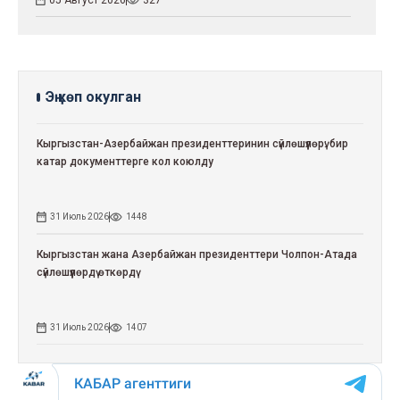
Эң көп окулган
Кыргызстан-Азербайжан президенттеринин сүйлөшүүлөрү: бир
катар документтерге кол коюлду
31 Июль 2026
1448
Кыргызстан жана Азербайжан президенттери Чолпон-Атада
сүйлөшүүлөрдү өткөрдү
31 Июль 2026
1407