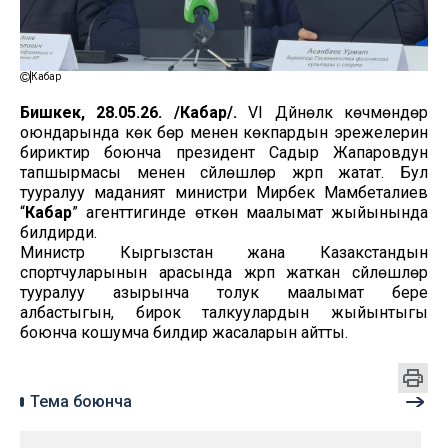
Кабар
Бишкек, 28.05.26. /Кабар/.
VI Дүйнөлүк көчмөндөр
оюндарында көк бөрү менен көкпардын эрежелерин
бириктирүү боюнча президент Садыр Жапаровдун
тапшырмасы менен сүйлөшүүлөр жүрүп жатат. Бул
тууралуу маданият министри Мирбек Мамбеталиев
“
Кабар
” агенттигинде өткөн маалымат жыйынында
билдирди.
Министр Кыргызстан жана Казакстандын
спортчуларынын арасында жүрүп жаткан сүйлөшүүлөр
тууралуу азырынча толук маалымат бере
албастыгын, бирок талкуулардын жыйынтыгы
боюнча кошумча билдирүү жасаларын айтты.
Тема боюнча