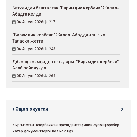
Баткенден башталган "Биримдик кербени" Жалал-
Абадга келди
06 Август 2026
217
“Биримдик кербени” Жалал-Абаддан чыгып
Таласка жетти
06 Август 2026
248
Дүйнөлүк көчмөндөр оюндары: "Биримдик кербени"
Алай районунда
05 Август 2026
263
Эң көп окулган
Кыргызстан-Азербайжан президенттеринин сүйлөшүүлөрү: бир
катар документтерге кол коюлду