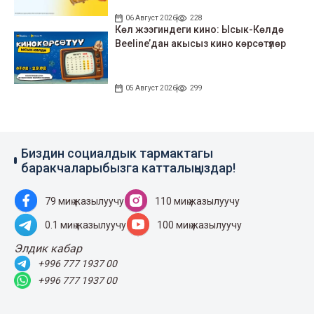
06 Август 2026
228
Көл жээгиндеги кино: Ысык-Көлдө
Beeline’дан акысыз кино көрсөтүлөр
05 Август 2026
299
Биздин социалдык тармактагы
баракчаларыбызга катталыңыздар!
79 миң жазылуучу
110 миң жазылуучу
0.1 миң жазылуучу
100 миң жазылуучу
Элдик кабар
+996 777 1937 00
+996 777 1937 00