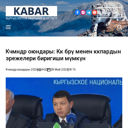
Кыр
Көчмөндөр оюндары: Көк бөрү менен көкпардын
эрежелери биригиши мүмкүн
Көчмөндөр оюндары-2026
902
28 Май 2026
18:15