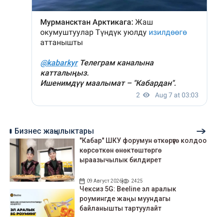
Бизнес жаңылыктары
"Кабар" ШКУ форумун өткөрүүгө колдоо
көрсөткөн өнөктөштөргө
ыраазычылык билдирет
09 Август 2026
2425
Чексиз 5G: Beeline эл аралык
роумингде жаңы муундагы
байланышты тартуулайт