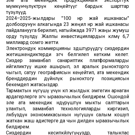
эле ата мекендик продукциянын экспорттук
мүмкүнчүлүктөрүн кеңейтүүгө бардык шарттар
түзүлүүдө.
2024–2025-жылдары "100 өнөр жай ишканасы"
долбоорунун алкагында 23 жеңил өнөр жай ишканасы
пайдаланууга берилип, натыйжада 3971 жаңы жумуш
орду түзүлдү. Жалпы инвестициялардын көлөмү 6,7
миллиард сомго жетти.
Электрондук коммерцияны өздөштүрүүдөгү сиздердин
жетишкендиктерди өзгөчө белгилеп кетким келет.
Сиздер заманбап санариптик платформаларды
ийгиликтүү ишке ашырып, эл аралык рынокторго
чыгып, сатуу географиясын кеңейтип, ата мекендик
бренддердин дүйнөлүк рыноктогу позициясын
бекемдеп жатасыздар.
Тармактын өнүгүшү үчүн көп жылдык эмгегин арнаган
ардагерлерге өзгөчө ыраазычылык билдирем. Ошондой
эле ата мекендик өндүрүштүн мыкты салттарын
улантып, заманбап технологияларды киргизип,
өлкөбүздүн экономикасынын өнүгүшүнө салым кошуп
жаткан жаш адистерге да чын дилден ыраазычылык
билдирем.
Сиздердин кесипкөйлүгүңүздөр, талыкпас