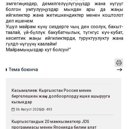
эмгегиңиздер, демилгелүүлүгүңүздөр жана өнүгүүгө
болгон умтулууңуздар мындан ары да жаңы
ийгиликтер жана жетишкендиктер менен коштолот
деп ишенем.
Ушул майрам күнү сиздерге чың ден соолук, бакыт-
таалай, үй-бүлөлүк бакубатчылык, түгөнгүс күч-кубат,
кесиптик жаңы ийгиликтерди, туруктуулукту жана
гүлдөп-өнүгүүнү каалайм!
Майрамыңыздар кут болсун!”
Тема боюнча
Касымалиев: Кыргызстан Россия менен
биргелешкен жаңы долбоорлорду ишке ашырууга
кызыкдар
06 Август 2026
493
Кыргызстандык 20 мамкызматкер JDS
программасы менен Японияда билим алат