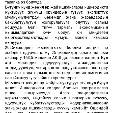
талапка ээ болууда.
Бүгүнкү күндө жеңил өнөр жай ишканалары ишкердикти
өнүктүрүүгө, жумуш орундарын түзүүгө, экспорттук
мүмкүнчүлүктөрдү бекемдөөгө жана жарандардын
бакубаттуулугун жогорулатууга олуттуу салым
кошууда. Өзгөчө тигүү тармагы экономиканын
кыймылдаткыч күчү болуп, он миңдеген
кыргызстандыктарды жумуш менен камсыз
кылууда.
2025-жылдын жыйынтыгы боюнча жеңил өнөр
жайдын өндүрүш көлөмү 25 миллиард сомго, ал эми
экспорту 163,5 миллион АКШ долларына жеткен. Бул
ата мекендик өндүрүүчүлөрдүн атаандаштыкка
жөндөмдүүлүгүн, чыгарылган продукциянын жогорку
сапатын жана тармак кызматкерлеринин эмгегинин
натыйжалуулугун айкын көрсөтүп турат.
Мамлекет жеңил өнөр жайды өнүктүрүүгө өзгөчө көңүл буруп
келет. Ишкердикти колдоо боюнча программалар
ишке ашырылууда. Алар жеңилдетилген
каржылоону, ыңгайлуу салык шарттарын түзүүнү,
өндүрүштүк кубаттуулуктарды модернизациялоону
жана жаңы ишканаларды ачууну камтыйт. Ошондой