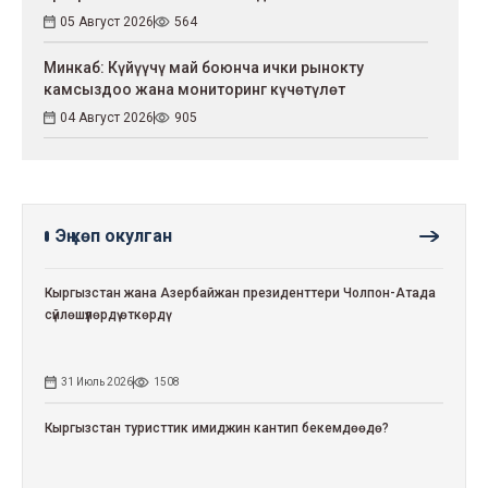
05 Август 2026
564
Минкаб: Күйүүчү май боюнча ички рынокту
камсыздоо жана мониторинг күчөтүлөт
04 Август 2026
905
Эң көп окулган
Кыргызстан жана Азербайжан президенттери Чолпон-Атада
сүйлөшүүлөрдү өткөрдү
31 Июль 2026
1508
Кыргызстан туристтик имиджин кантип бекемдөөдө?