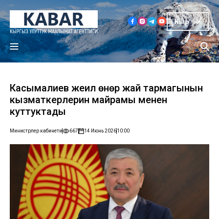
Кыр
Касымалиев жеңил өнөр жай тармагынын
кызматкерлерин майрамы менен
куттуктады
Министрлер кабинети
667
14 Июнь 2026
10:00