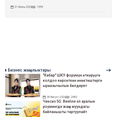
31 Июль 2026
1399
Бизнес жаңылыктары
"Кабар" ШКУ форумун өткөрүүгө
колдоо көрсөткөн өнөктөштөргө
ыраазычылык билдирет
09 Август 2026
2480
Чексиз 5G: Beeline эл аралык
роумингде жаңы муундагы
байланышты тартуулайт