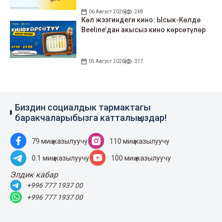
06 Август 2026
248
Көл жээгиндеги кино: Ысык-Көлдө
Beeline’дан акысыз кино көрсөтүлөр
05 Август 2026
317
Биздин социалдык тармактагы
баракчаларыбызга катталыңыздар!
79 миң жазылуучу
110 миң жазылуучу
0.1 миң жазылуучу
100 миң жазылуучу
Элдик кабар
+996 777 1937 00
+996 777 1937 00