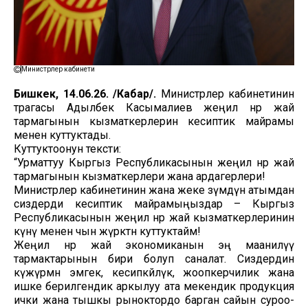
Министрлер кабинети
Бишкек, 14.06.26. /Кабар/.
Министрлер кабинетинин
төрагасы Адылбек Касымалиев жеңил өнөр жай
тармагынын кызматкерлерин кесиптик майрамы
менен куттуктады.
Куттуктоонун тексти:
“Урматтуу Кыргыз Республикасынын жеңил өнөр жай
тармагынын кызматкерлери жана ардагерлери!
Министрлер кабинетинин жана жеке өзүмдүн атымдан
сиздерди кесиптик майрамыңыздар – Кыргыз
Республикасынын жеңил өнөр жай кызматкерлеринин
күнү менен чын жүрөктөн куттуктайм!
Жеңил өнөр жай экономиканын эң маанилүү
тармактарынын бири болуп саналат. Сиздердин
күжүрмөн эмгек, кесипкөйлүк, жоопкерчилик жана
ишке берилгендик аркылуу ата мекендик продукция
ички жана тышкы рыноктордо барган сайын суроо-