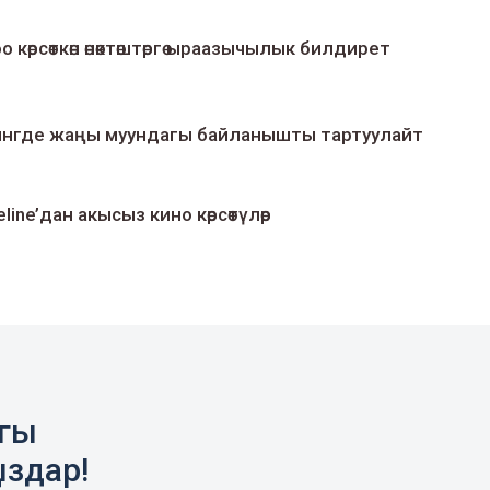
о көрсөткөн өнөктөштөргө ыраазычылык билдирет
умингде жаңы муундагы байланышты тартуулайт
line’дан акысыз кино көрсөтүлөр
агы
ыздар!