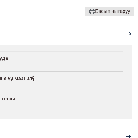
Басып чыгаруу
ууда
 үчүн маанилүү?
уштары