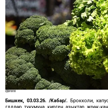
WWW
Бишкек, 03.03.26. /Кабар/.
Брокколи, капус
гүлдүүлөр тукумуна кирген азыктар жүрөк-