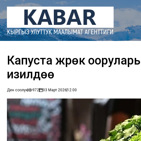
Капуста жүрөк оорулар
изилдөө
Ден соолук
972
03 Март 2026
12:00