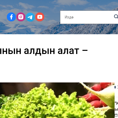
ынын алдын алат –
"
ы