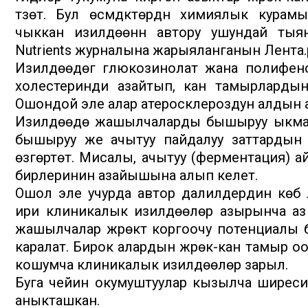
түзөт. Бул өсүмдүктөрдүн химиялык кура
чыккан изилдөөнүн автору ушундай тыя
Nutrients журналына жарыяланганын Лента.
Изилдөөдөгү глюкозинолат жана полифенол 
холестеринди азайтып, кан тамырларды
Ошондой эле алар атеросклероздун алдын а
Изилдөөдө жашылчаларды бышыруу ыкмасын
бышыруу же ачытуу пайдалуу заттардын к
өзгөртөт. Мисалы, ачытуу (ферментация) а
бирлеринин азайышына алып келет.
Ошол эле учурда автор далилдердин көбү
ири клиникалык изилдөөлөр азырынча аз э
жашылчалар жүрөктү коргоочу потенциалы б
каралат. Бирок алардын жүрөк-кан тамыр оо
кошумча клиникалык изилдөөлөр зарыл.
Буга чейин окумуштуулар кызылча ширеси к
аныкташкан.