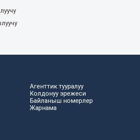
луучу
ылуучу
Агенттик тууралуу
Колдонуу эрежеси
Байланыш номерлер
Жарнама