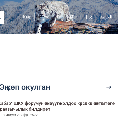
Кыр
Рус
Eng
Tur
中文
العربية
Эң көп окулган
Кабар" ШКУ форумун өткөрүүгө колдоо көрсөткөн өнөктөштөргө
раазычылык билдирет
09 Август 2026
2572