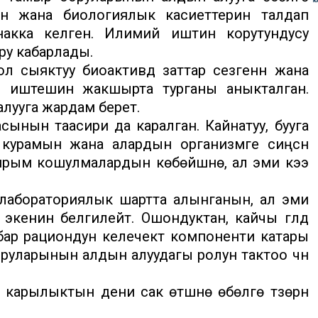
мын жана биологиялык касиеттерин талдап
накка келген. Илимий иштин корутундусу
ру кабарлады.
сыяктуу биоактивдүү заттар сезгенүүнү жана
н иштешин жакшырта турганы аныкталган.
лууга жардам берет.
ын таасири да каралган. Кайнатуу, бууга
урамын жана алардын организмге сиңүүсүн
йрым кошулмалардын көбөйүшүнө, ал эми кээ
 лабораториялык шартта алынганын, ал эми
кенин белгилейт. Ошондуктан, кайчы гүлдүү
ар рациондун келечектүү компоненти катары
руларынын алдын алуудагы ролун тактоо үчүн
арылыктын дени сак өтүшүнө өбөлгө түзөрүн