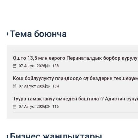
Тема боюнча
Ошто 13,5 млн еврого Перинаталдык борбор курул
07 Август 2026
138
Кош бойлуулукту пландоодо сүт бездерин текшерүү эмне
07 Август 2026
154
Туура тамактануу эмнеден башталат? Адистин сун
07 Август 2026
116
Бизнес жаңылыктары