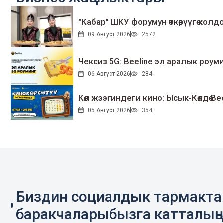
"Кабар" ШКУ форумун өткөрүүгө колдо
09 Август 2026
2572
Чексиз 5G: Beeline эл аралык ро
06 Август 2026
284
Көл жээгиндеги кино: Ысык-Көлдө Bee
05 Август 2026
354
Биздин социалдык тармакт
баракчаларыбызга катталың