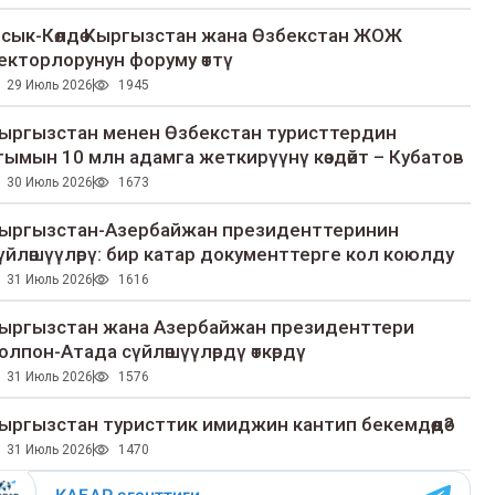
сык-Көлдө Кыргызстан жана Өзбекстан ЖОЖ
екторлорунун форуму өттү
29 Июль 2026
1945
ыргызстан менен Өзбекстан туристтердин
гымын 10 млн адамга жеткирүүнү көздөйт – Кубатов
30 Июль 2026
1673
ыргызстан-Азербайжан президенттеринин
үйлөшүүлөрү: бир катар документтерге кол коюлду
31 Июль 2026
1616
ыргызстан жана Азербайжан президенттери
олпон-Атада сүйлөшүүлөрдү өткөрдү
31 Июль 2026
1576
ыргызстан туристтик имиджин кантип бекемдөөдө?
31 Июль 2026
1470