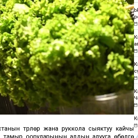
Ы
р
К
а
К
с
К
Ч
К
танын түрлөрү жана руккола сыяктуу кайчы
кан тамыр ооруларынын алдын алууга өбөлгө