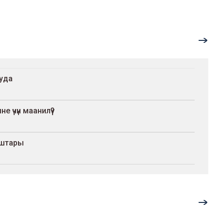
ууда
 үчүн маанилүү?
уштары