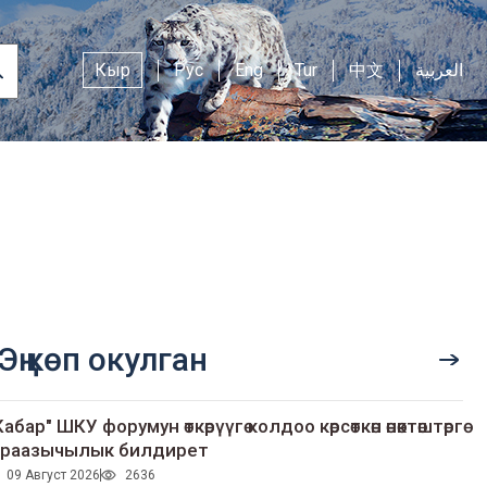
Кыр
Рус
Eng
Tur
中文
العربية
Эң көп окулган
Кабар" ШКУ форумун өткөрүүгө колдоо көрсөткөн өнөктөштөргө
раазычылык билдирет
09 Август 2026
2636