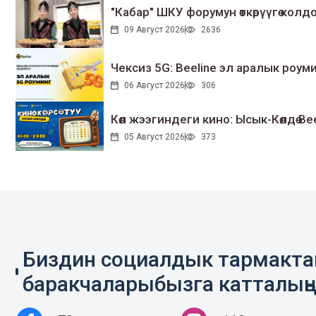
"Кабар" ШКУ форумун өткөрүүгө колдо
09 Август 2026
2636
Чексиз 5G: Beeline эл аралык ро
06 Август 2026
306
Көл жээгиндеги кино: Ысык-Көлдө Bee
05 Август 2026
373
Биздин социалдык тармакт
баракчаларыбызга катталың