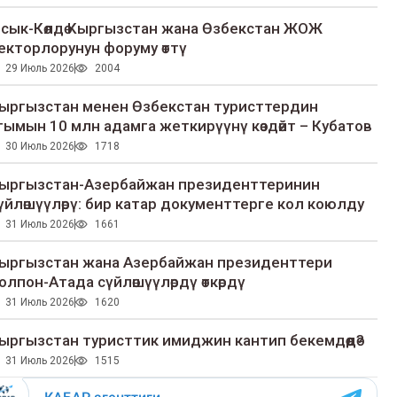
сык-Көлдө Кыргызстан жана Өзбекстан ЖОЖ
екторлорунун форуму өттү
29 Июль 2026
2004
ыргызстан менен Өзбекстан туристтердин
гымын 10 млн адамга жеткирүүнү көздөйт – Кубатов
30 Июль 2026
1718
ыргызстан-Азербайжан президенттеринин
үйлөшүүлөрү: бир катар документтерге кол коюлду
31 Июль 2026
1661
ыргызстан жана Азербайжан президенттери
олпон-Атада сүйлөшүүлөрдү өткөрдү
31 Июль 2026
1620
ыргызстан туристтик имиджин кантип бекемдөөдө?
31 Июль 2026
1515