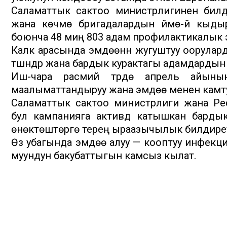
Саламаттык сактоо министрлигинен бил
жана көчмө бригадалардын үймө-үй кыды
боюнча 48 миң 803 адам профилактикалык э
Калк арасында эмдөөнүн жугуштуу оорулар
түшүндүрүү жана бардык курактагы адамдардын
Иш-чара расмий түрдө апрель айынын
маалыматтандыруу жана эмдөө менен камтуу
Саламаттык сактоо министрлиги жана Ре
бул кампанияга активдүү катышкан бардык
өнөктөштөргө терең ыраазычылык билдире
Өз убагында эмдөө алуу — кооптуу инфек
муундун бакубаттыгын камсыз кылат.