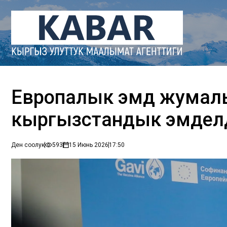
Европалык эмдөө жума
кыргызстандык эмдел
Ден соолук
593
15 Июнь 2026
17:50