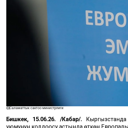
Саламаттык сактоо министрлиги
Бишкек, 15.06.26. /Кабар/.
Кыргызстанда Б
уюмунун колдоосу астында өткөн Европа