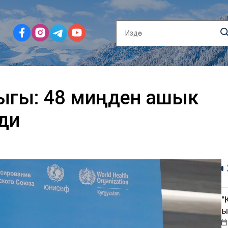
лыгы: 48 миңден ашык
ди
"
ы