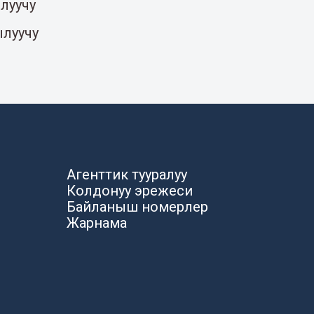
луучу
ылуучу
Агенттик тууралуу
Колдонуу эрежеси
Байланыш номерлер
Жарнама