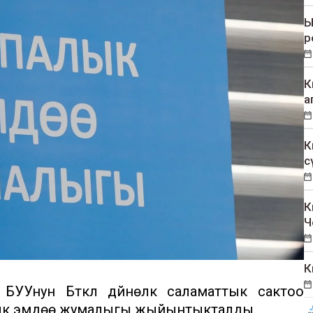
Ы
р
К
а
К
с
К
Ч
К
УУнун Бүткүл дүйнөлүк саламаттык сактоо
лык эмдөө жумалыгы жыйынтыкталды.