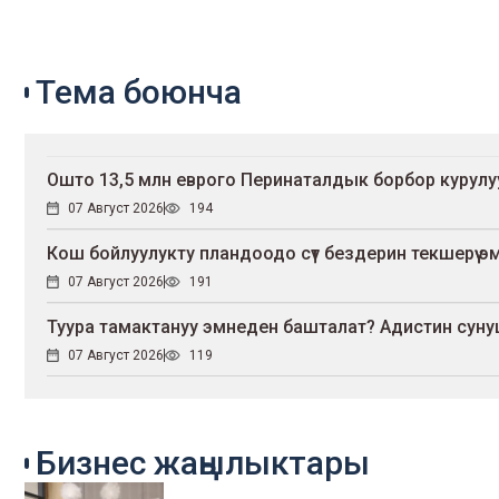
Тема боюнча
Ошто 13,5 млн еврого Перинаталдык борбор курул
07 Август 2026
194
Кош бойлуулукту пландоодо сүт бездерин текшерүү эмне
07 Август 2026
191
Туура тамактануу эмнеден башталат? Адистин сун
07 Август 2026
119
Бизнес жаңылыктары