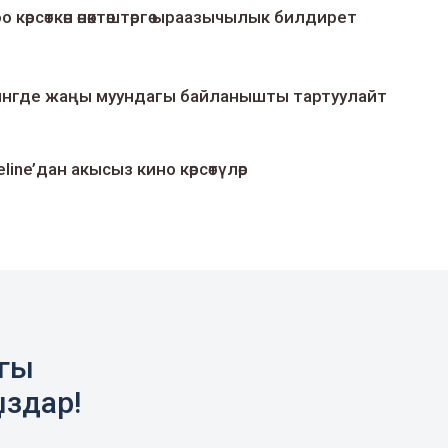
о көрсөткөн өнөктөштөргө ыраазычылык билдирет
умингде жаңы муундагы байланышты тартуулайт
line’дан акысыз кино көрсөтүлөр
агы
ыздар!