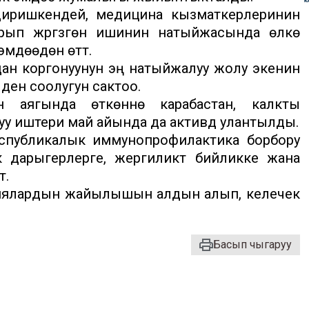
диришкендей, медицина кызматкерлеринин
рып жүргүзгөн ишинин натыйжасында өлкө
мдөөдөн өттү.
дан коргонуунун эң натыйжалуу жолу экенин
 ден соолугун сактоо.
 аягында өткөнүнө карабастан, калкты
 иштери май айында да активдүү улантылды.
спубликалык иммунопрофилактика борбору
 дарыгерлерге, жергиликтүү бийликке жана
т.
циялардын жайылышын алдын алып, келечек
Басып чыгаруу