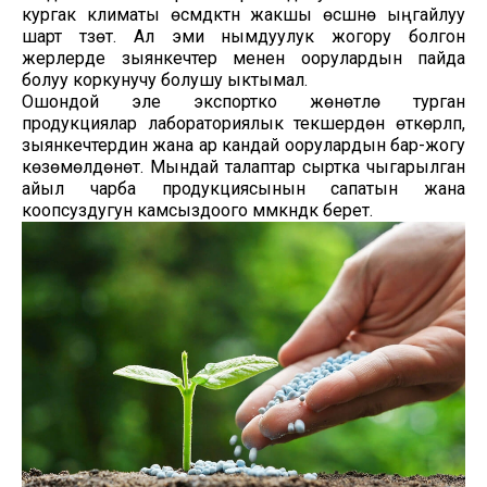
кургак климаты өсүмдүктүн жакшы өсүшүнө ыңгайлуу
шарт түзөт. Ал эми нымдуулук жогору болгон
жерлерде зыянкечтер менен оорулардын пайда
болуу коркунучу болушу ыктымал.
Ошондой эле экспортко жөнөтүлө турган
продукциялар лабораториялык текшерүүдөн өткөрүлүп,
зыянкечтердин жана ар кандай оорулардын бар-жогу
көзөмөлдөнөт. Мындай талаптар сыртка чыгарылган
айыл чарба продукциясынын сапатын жана
коопсуздугун камсыздоого мүмкүндүк берет.