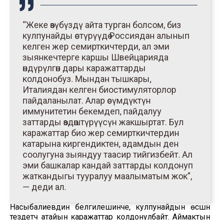
“Жеке өзүбүздү айта турган болсом, биз
кулпунайды өстүрүүдө Россиядан алынып
келген жер семирткичтерди, ал эми
зыянкечтерге каршы Швейцарияда
өндүрүлгөн дары каражаттарды
колдонобуз. Мындан тышкары,
Италиядан келген биостимуляторлор
пайдаланылат. Алар өсүмдүктүн
иммунитетин бекемдеп, пайдалуу
заттарды өздөштүрүүсүн жакшыртат. Бул
каражаттар био жер семирткичтердин
катарына киргендиктен, адамдын ден
соолугуна зыяндуу таасир тийгизбейт. Ал
эми башкалар кандай заттарды колдонуп
жаткандыгы тууралуу маалыматым жок”,
— деди ал.
Насыбалиевдин белгилешинче, кулпунайдын өсүшүн
тездетүүчү атайын каражаттар колдонулбайт. Аймактын