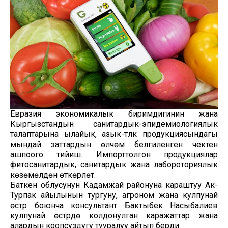
Евразия экономикалык биримдигинин жана
Кыргызстандын санитардык-эпидемиологиялык
талаптарына ылайык, азык-түлүк продукциясындагы
мындай заттардын өлчөмү белгиленген чектен
ашпоого тийиш. Импорттолгон продукциялар
фитосанитардык, санитардык жана лабороториялык
көзөмөлдөн өткөрүлөт.
Баткен облусунун Кадамжай районуна караштуу Ак-
Турпак айылынын тургуну, агроном жана кулпунай
өстүрүү боюнча консультант Бактыбек Насыбалиев
кулпунай өстүрүүдө колдонулган каражаттар жана
алардын коопсуздугу тууралуу айтып берди.