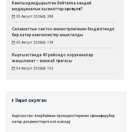
Камсыздандырылган бейтапка кандай
медициналык кызматтар көрсөтүлөт?
05 Август 2026
288
Саламаттык сактоо министрлигинин бюджетинде
бир катар кемчиликтер аныкталды
05 Август 2026
138
Кыргызстанда 40 райондо ооруканалар
жаңыланат – минкаб төрагасы
04 Август 2026
152
Эң көп окулган
Кыргызстан-Азербайжан президенттеринин сүйлөшүүлөрү: бир
катар документтерге кол коюлду