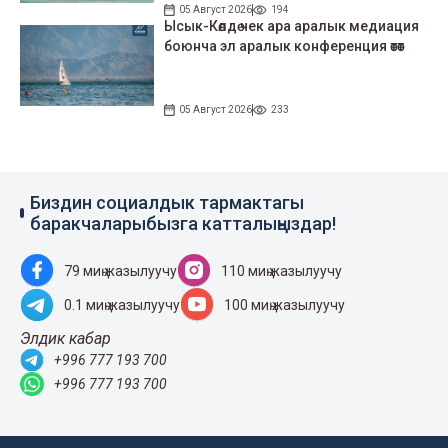
05 Август 2026
194
Ысык-Көлдө чек ара аралык медиация
боюнча эл аралык конференция өтөт
05 Август 2026
233
Биздин социалдык тармактагы
баракчаларыбызга катталыңыздар!
79 миң жазылуучу
110 миң жазылуучу
0.1 миң жазылуучу
100 миң жазылуучу
Элдик кабар
+996 777 193 700
+996 777 193 700