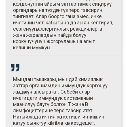
колдонулган айрым заттар тамак сиңирүү
органдарына түздөн-түз терс таасирин
тийгизет. Алар боорго гана эмес, ичке
ичегинин чел кабыгына да зыян келтирип,
сезгенүүгө, аллергиялык реакцияларга
жана жаралардын пайда болуу
коркунучунун жогорулашына алып
келиши мүмкүн.
Мындан тышкары, мындай химиялык
заттар организмдин иммундук коргонуу
жөндөмүн алсыратат. Себеби алар
ичегидеги иммундук системанын
маанилүү бөлүгү болгон Т жана В
лимфоциттерине терс таасир этет.
Натыйжада ичтин көөп кетиши, ич өткөк, ич
катуу сыяктуу көйгөйлөр көп кездешет.