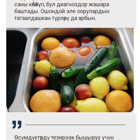
саны көбөйүп, бул диагноздор жашара
баштады. Ошондой эле оорулардын
татаалдашкан түрлөрү да арбын.
Өсүмдүктөрдү тезирээк бышыруу үчүн