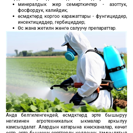
минералдык жер семирткичтер - азоттук,
фосфордук, калийдик;
өсүмдүктөрдү коргоо каражаттары - фунгициддер,
инсектициддер, гербициддер;
Өсүү жана жетилүүнү жөнгө салуучу препараттар.
Анда белгиленгендей, өсүмдүктөрдү эрте бышыруу
негизинен агротехникалык ыкмалар аркылуу
камсыздалат. Алардын катарына күнөсканалар, көчөт
өстүрүү, эрте бышуучу сортторду колдонуу, тамчылатып