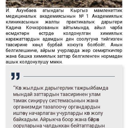
И. Ахунбаев атындагы Кыргыз мамлекеттик
медициналык академиясынын №1 Академиялык
клиникасынын жалпы практикалык дарыгери
Кадича Кочкорованын айтымында, айыл чарба
өсүмдүктөрүн өстүрүүдө колдонулган химиялык
каражаттардын адамдын ден соолугуна тийгизген
таасирине көңүл бурбай коюуга болбойт. Анын
белгилешинче, айрым учурларда жер семирткичтер
жана башка химиялык заттар белгиленген нормадан
ашык колдонулушу мүмкүн.
“Көп жылдык дарыгерлик тажрыйбамда
мындай заттардын таасиринен улам
тамак сиңирүү системасынын жана
организмди тазалоочу органдардын
иштөөсү начарлаган учурларды көп жолу
байкадым. Айрыкча боор жана бөйрөк
ооруларына чалдыккан бейтаптардын