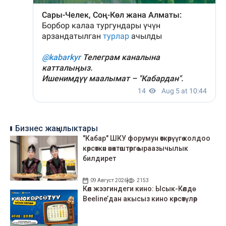
Бизнес жаңылыктары
"Кабар" ШКУ форумун өткөрүүгө колдоо
көрсөткөн өнөктөштөргө ыраазычылык
билдирет
09 Август 2026
2153
Көл жээгиндеги кино: Ысык-Көлдө
Beeline’дан акысыз кино көрсөтүлөр