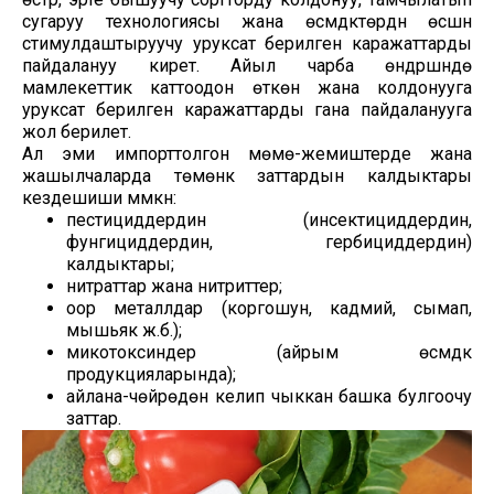
сугаруу технологиясы жана өсүмдүктөрдүн өсүшүн
стимулдаштыруучу уруксат берилген каражаттарды
пайдалануу кирет. Айыл чарба өндүрүшүндө
мамлекеттик каттоодон өткөн жана колдонууга
уруксат берилген каражаттарды гана пайдаланууга
жол берилет.
Ал эми импорттолгон мөмө-жемиштерде жана
жашылчаларда төмөнкү заттардын калдыктары
кездешиши мүмкүн:
пестициддердин (инсектициддердин,
фунгициддердин, гербициддердин)
калдыктары;
нитраттар жана нитриттер;
оор металлдар (коргошун, кадмий, сымап,
мышьяк ж.б.);
микотоксиндер (айрым өсүмдүк
продукцияларында);
айлана-чөйрөдөн келип чыккан башка булгоочу
заттар.