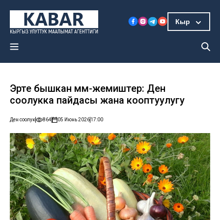
Кыр
Эрте бышкан мөмө-жемиштер: Ден
соолукка пайдасы жана кооптуулугу
Ден соолук
864
05 Июнь 2026
17:00