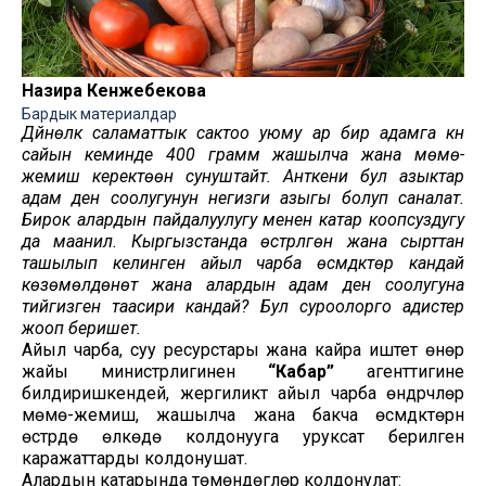
Назира Кенжебекова
Бардык материалдар
Дүйнөлүк саламаттык сактоо уюму ар бир адамга күн
сайын кеминде 400 грамм жашылча жана мөмө-
жемиш керектөөнү сунуштайт. Анткени бул азыктар
адам ден соолугунун негизги азыгы болуп саналат.
Бирок алардын пайдалуулугу менен катар коопсуздугу
да маанилүү. Кыргызстанда өстүрүлгөн жана сырттан
ташылып келинген айыл чарба өсүмдүктөрү кандай
көзөмөлдөнөт жана алардын адам ден соолугуна
тийгизген таасири кандай? Бул суроолорго адистер
жооп беришет.
Айыл чарба, суу ресурстары жана кайра иштетүү өнөр
жайы министрлигинен
“Кабар”
агенттигине
билдиришкендей, жергиликтүү айыл чарба өндүрүүчүлөрү
мөмө-жемиш, жашылча жана бакча өсүмдүктөрүн
өстүрүүдө өлкөдө колдонууга уруксат берилген
каражаттарды колдонушат.
Алардын катарында төмөндөгүлөр колдонулат: