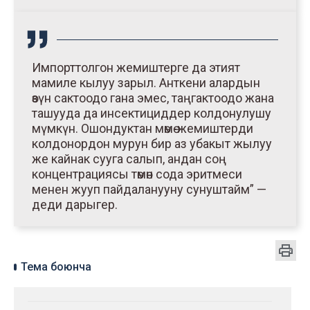
Импорттолгон жемиштерге да этият
мамиле кылуу зарыл. Анткени алардын
өзүн сактоодо гана эмес, таңгактоодо жана
ташууда да инсектициддер колдонулушу
мүмкүн. Ошондуктан мөмө-жемиштерди
колдонордон мурун бир аз убакыт жылуу
же кайнак сууга салып, андан соң
концентрациясы төмөн сода эритмеси
менен жууп пайдаланууну сунуштайм” —
деди дарыгер.
Тема боюнча