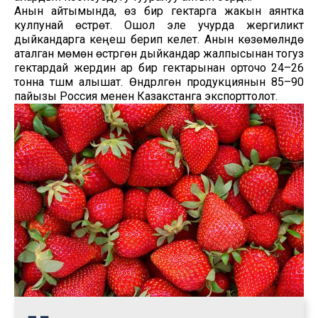
Анын айтымында, өзү бир гектарга жакын аянтка
кулпунай өстүрөт. Ошол эле учурда жергиликтүү
дыйкандарга кеңеш берип келет. Анын көзөмөлүндө
аталган мөмөнү өстүргөн дыйкандар жалпысынан тогуз
гектардай жердин ар бир гектарынан орточо 24–26
тонна түшүм алышат. Өндүрүлгөн продукциянын 85–90
пайызы Россия менен Казакстанга экспорттолот.