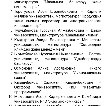
магистратура "Маалымат башкаруу жана
системалары".
Торогулова Асел Шерикбековна – Карнеги
Меллон университети, магистратура "Продукция
жана кызмат көрсөтүүлөр үчүн интеграцияланган
инновациялар".
Турумбекова Турсунай Алмазбековна – Дьюк
университети, магистратура "Маалымат илими".
Кыдырова Элида Бекназаровна – Миннесота
университети, магистратура "Социалдык
илимдер жана менеджмент".
Ырысбекова Нуржамал Ныязалиевна – Бостон
университети, магистратура "Долбоорлорду
башкаруу".
Осмонова Алина Арслановна – Чикаго
университети, магистратура "Экономикалык
саясат".
Кылычбеков Салижан Кылычбекович –
Оксфорд университети, PhD "Кванттык
программалоо".
Момошова Асель Кадыржановна – Кембридж
университети, PhD "Жер экономикасы".