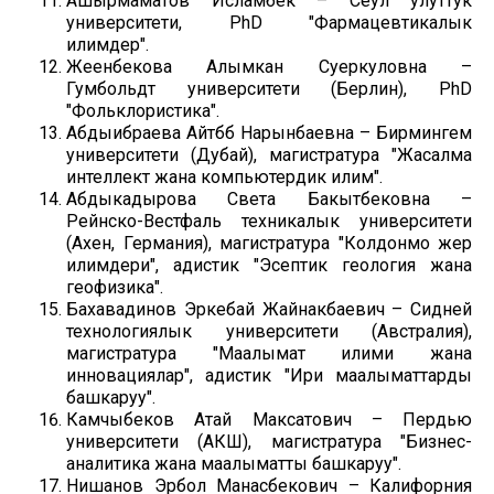
Ашырмаматов Исламбек – Сеул улуттук
университети, PhD "Фармацевтикалык
илимдер".
Жеенбекова Алымкан Суеркуловна –
Гумбольдт университети (Берлин), PhD
"Фольклористика".
Абдыибраева Айтбүбү Нарынбаевна – Бирмингем
университети (Дубай), магистратура "Жасалма
интеллект жана компьютердик илим".
Абдыкадырова Света Бакытбековна –
Рейнско-Вестфаль техникалык университети
(Ахен, Германия), магистратура "Колдонмо жер
илимдери", адистик "Эсептик геология жана
геофизика".
Бахавадинов Эркебай Жайнакбаевич – Сидней
технологиялык университети (Австралия),
магистратура "Маалымат илими жана
инновациялар", адистик "Ири маалыматтарды
башкаруу".
Камчыбеков Атай Максатович – Пердью
университети (АКШ), магистратура "Бизнес-
аналитика жана маалыматты башкаруу".
Нишанов Эрбол Манасбекович – Калифорния