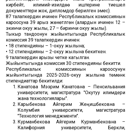
кирбейт, илимий-изилдөө иштерине тиешелүү
документтери жок, дипломдор берилген эмес).
87 талапкердин ичинен Республикалык комиссиянын
кароосуна 39 арыз жөнөтүлгөн (алардын ичинен 12 –
экинчи окуу жылы, 27 – биринчи окуу жылы).
Тыкыр тандоонун жыйынтыгында Республикалык
комиссия 39 талапкердин ичинен:
• 18 стипендияны – 1-окуу жылына;
• 12 стипендияны – 2-окуу жылына бекиткен.
9 талапкердин арызы четке кагылган.
Жыйынтыгында комиссия 30 стипендияны бекитти.
Республикалык комиссиянын кароосунун
жыйынтыгында 2025-2026-окуу жылына төмөнкү
стипендиаттар бекитилди:
Канатова Мээрим Канатовна – Пенсильвания
университети, магистратура "Окутуу илимдери
жана технологиялары".
Карыбекова Айгерим Жеңишбековна –
Колумбия университети, магистратура
"Технология менеджменти".
Курманбекова Айгерим Курманбековна –
Калифорния университети, Беркли,