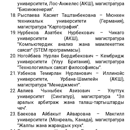
университети, Лос-Анжелес (АКШ), магистратура
"Биоинженерия".
Рыспаева Касиет Таштанбековна – Мюнхен
техникалык университети (Германия),
магистратура "Картография".
Нурбеков Азатбек Нурбекович – Чикаго
университети (АКШ), магистратура
"Компьютердик анализ жана мамлекеттик
саясат" (STEM программасы).
Ногойбаев Нурлан Бердибекович – Кембридж
университети (Улуу Британия), магистратура
"Технологиялык саясат философиясы".
Узбеков Темирлан Нурланович – Иллинойс
университети, Урбана-Шампейн (АКШ),
магистратура "Менеджмент".
Аалиев Чыныбек Азизович – Улуттук
университет (Сингапур), магистратура "Эл
аралык арбитраж жана талаш-тартыштарды
чечүү".
Баекова Айбакыт Айваровна – Макгилл
университети (Монреаль, Канада), магистратура
"Жалпы жана жарандык укук".