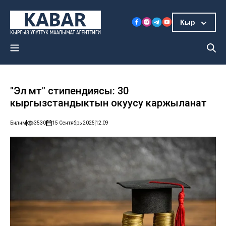
Кыр
"Эл үмүтү" стипендиясы: 30
кыргызстандыктын окуусу каржыланат
Билим
3530
15 Сентябрь 2025
12:09