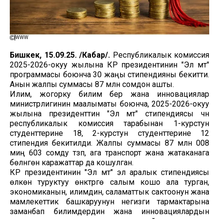
WWW
Бишкек, 15.09.25. /Кабар/.
Республикалык комиссия
2025-2026-окуу жылына КР президентинин "Эл үмүтү"
программасы боюнча 30 жаңы стипендияны бекитти.
Анын жалпы суммасы 87 млн сомдон ашты.
Илим, жогорку билим берүү жана инновациялар
министрлигинин маалыматы боюнча, 2025-2026-окуу
жылына президенттин "Эл үмүтү" стипендиясы үчүн
республикалык комиссия тарабынан 1-курстун
студенттерине 18, 2-курстун студенттерине 12
стипендия бекитилди. Жалпы суммасы 87 млн 008
миң 603 сомду түзүп, ага транспорт жана жатаканага
бөлүнгөн каражаттар да кошулган.
КР президентинин "Эл үмүтү" эл аралык стипендиясы
өлкөнү туруктуу өнүктүрүүгө салым кошо ала турган,
экономиканын, илимдин, саламаттык сактоонун жана
мамлекеттик башкаруунун негизги тармактарына
заманбап билимдердин жана инновациялардын