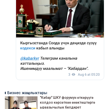
Бизнес жаңылыктары
"Кабар" ШКУ форумун өткөрүүгө
колдоо көрсөткөн өнөктөштөргө
ыраазычылык билдирет