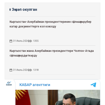
Эң көп окулган
Кыргызстан-Азербайжан президенттеринин сүйлөшүүлөрү: бир
катар документтерге кол коюлду
31 Июль 2026
1355
Кыргызстан жана Азербайжан президенттери Чолпон-Атада
сүйлөшүүлөрдү өткөрдү
31 Июль 2026
1318