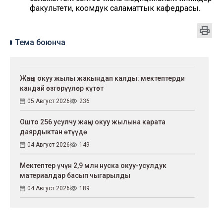
факультети, коомдук саламаттык кафедрасы.
Тема боюнча
Жаңы окуу жылы жакындап калды: мектептерди
кандай өзгөрүүлөр күтөт
05 Август 2026
236
Ошто 256 усулчу жаңы окуу жылына карата
даярдыктан өтүүдө
04 Август 2026
149
Мектептер үчүн 2,9 млн нуска окуу-усулдук
материалдар басып чыгарылды
04 Август 2026
189