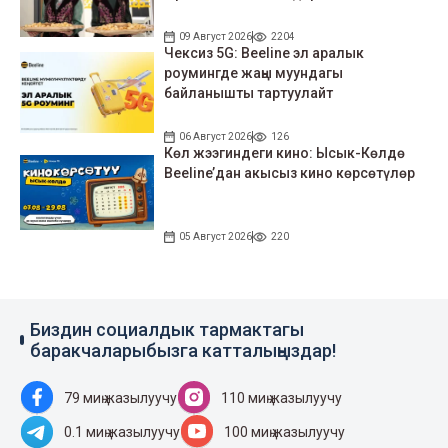
09 Август 2026
2204
Чексиз 5G: Beeline эл аралык
роумингде жаңы муундагы
байланышты тартуулайт
06 Август 2026
126
Көл жээгиндеги кино: Ысык-Көлдө
Beeline’дан акысыз кино көрсөтүлөр
05 Август 2026
220
Биздин социалдык тармактагы
баракчаларыбызга катталыңыздар!
79 миң жазылуучу
110 миң жазылуучу
0.1 миң жазылуучу
100 миң жазылуучу