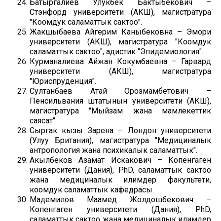
Батыргалиев Улукбек Бактыбекович –
Стэнфорд университети (АКШ), магистратура
"Коомдук саламаттык сактоо".
Жакшыбаева Айгерим Каныбековна – Эмори
университети (АКШ), магистратура "Коомдук
саламаттык сактоо", адистик "Эпидемиология".
Курманалиева Айжан Кокумбаевна – Гарвард
университети (АКШ), магистратура
"Юриспруденция".
Султанбаев Атай Орозмамбетович –
Пенсильвания штатынын университети (АКШ),
магистратура "Мыйзам жана мамлекеттик
саясат".
Сыргак кызы Зарена – Лондон университети
(Улуу Британия), магистратура "Медициналык
антропология жана психикалык саламаттык".
Акылбеков Азамат Искакович – Копенгаген
университети (Дания), PhD, саламаттык сактоо
жана медициналык илимдер факультети,
коомдук саламаттык кафедрасы.
Мадемилов Маамед Жолдошбекович –
Копенгаген университети (Дания), PhD,
саламаттык сактоо жана медициналык илимдер