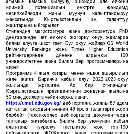
агымын камсыз кылуучу, ошондой эле өлкөнүн
илимий потенциалын өнүктүрүүгө жөндөмдүү
кесипкөйлөрдүн жаңы муунун калыптандыруу
максатында Кыргызстандын эң таланттуу
жаштарына ыйгарылат.
Стипендия магистратура жана докторантура PhD
деңгээлинде чет өлкөлүк жогорку окуу жайларда
билим алууга шарт түзөт. Бул окуу жайлар QS World
University Rankings жана Times Higher Education
рейтингдеринде дүйнөнүн алдыңкы 100
университетине жана билим берүү программаларына
кирет.
Программа 4-жыл катары менен ишке ашырылып
келе жатат. Биринчи кабыл алуу 2022-2023-окуу
жылында жүргүзүлгөн. Ар бир стипендиат
Кыргызстандын президентинин фондунан жылына
50 миң долларга чейин каржыланат.
https://umut.edu.gov.kg/
веб порталга жалпы 87 адам
катталган, алардын ичинен 48 арыз талаптарга жооп
бербейт (талапкерлер веб-порталга документтерди
таптакыр жүктөбөгөн, билим берүү уюмунан кабыл
алынганы тууралуу тастыктоо жок, топ-100
рейтингиндеги ЖОЖдорго жана программаларга