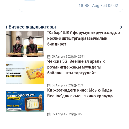
Бизнес жаңылыктары
"Кабар" ШКУ форумун өткөрүүгө колдоо
көрсөткөн өнөктөштөргө ыраазычылык
билдирет
09 Август 2026
2591
Чексиз 5G: Beeline эл аралык
роумингде жаңы муундагы
байланышты тартуулайт
06 Август 2026
289
Көл жээгиндеги кино: Ысык-Көлдө
Beeline’дан акысыз кино көрсөтүлөр
05 Август 2026
360