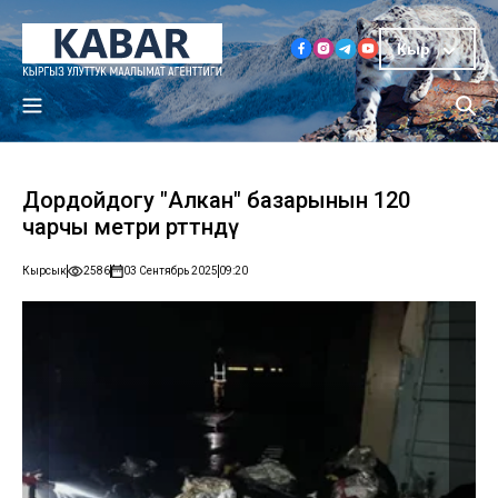
Кыр
Дордойдогу "Алкан" базарынын 120
чарчы метри өрттөндү
Кырсык
2586
03 Сентябрь 2025
09:20