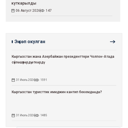
куткарылды
06 Август 2026
147
Эң көп окулган
Кыргызстан жана Азербайжан президенттери Чолпон-Атада
сүйлөшүүлөрдү өткөрдү
31 Июль 2026
1591
Кыргызстан туристтик имиджин кантип бекемдөөдө?
31 Июль 2026
1485