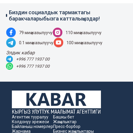
Биздин социалдык тармактагы
баракчаларыбызга катталыңыздар!
79 миң жазылуучу
110 миң жазылуучу
0.1 миң жазылуучу
100 миң жазылуучу
Элдик кабар
+996 777 1937 00
+996 777 1937 00
Агенттик тууралуу
Башкы бет
Колдонуу эрежеси
Жаңылыктар
Байланыш номерлер
Пресс-борбор
Жарнама
Бизнес жаңылыктары