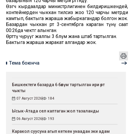
базарынын 120 чарчы метри өрттөндү.
Өзгөчө кырдаалдар министрлигинен билдиришкендей,
контейнерден чыккан тилсиз жоо 120 чарчы метрди
камтып, бактыга жараша жабыркагандар болгон жок.
Базардан чыккан өрт 3-сентябрга караган түнү саат
00:26да чектөөгө алынган.
Өрттү өчүрүүгө жалпы 3 бөлүм жана штаб тартылган.
Бактыга жараша жаракат алгандар жок.
Тема боюнча
Бишкектеги базарда 6 бөлүм тартылган ири өрт
чыкты
07 Август 2026
184
Ысык-Атада сел каптаган жол тазаланды
06 Август 2026
193
Каракол суусуна агып кеткен унаадан эки адам