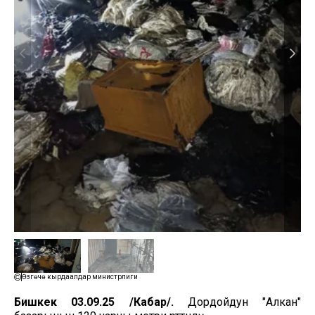
Өзгөчө кырдаалдар министрлиги
Бишкек 03.09.25 /Кабар/.
Дордойдун "Алкан"