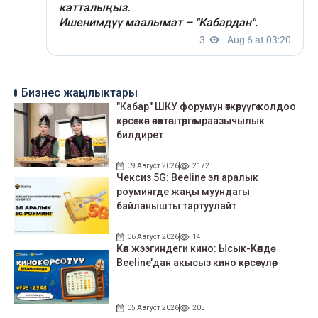
Бизнес жаңылыктары
"Кабар" ШКУ форумун өткөрүүгө колдоо
көрсөткөн өнөктөштөргө ыраазычылык
билдирет
09 Август 2026
2172
Чексиз 5G: Beeline эл аралык
роумингде жаңы муундагы
байланышты тартуулайт
06 Август 2026
14
Көл жээгиндеги кино: Ысык-Көлдө
Beeline’дан акысыз кино көрсөтүлөр
05 Август 2026
205