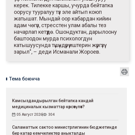
керек. Тилекке каршы, учурда бейтапка
оорусу тууралуу түз эле айтып коюп
жатышат. Мындай оор кабардан кийин
адам чөгүп, стресстен улам абалы тез
начарлап кетүүдө. Ошондуктан, дарылоону
баштоодон мурда психологдун
катышуусунда түшүндүрүү иштерин жүргүзүү
зарыл", – деди Исманали Жороев.
Тема боюнча
Камсыздандырылган бейтапка кандай
медициналык кызматтар көрсөтүлөт?
05 Август 2026
304
Саламаттык сактоо министрлигинин бюджетинде
бир катар кемчиликтер аныкталды