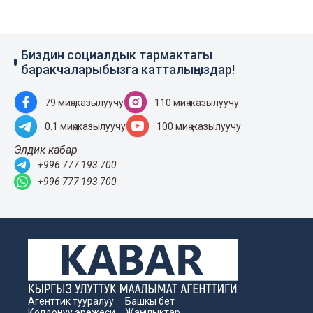
Биздин социалдык тармактагы
баракчаларыбызга катталыңыздар!
79 миң жазылуучу
110 миң жазылуучу
0.1 миң жазылуучу
100 миң жазылуучу
Элдик кабар
+996 777 193 700
+996 777 193 700
Агенттик тууралуу
Башкы бет
Колдонуу эрежеси
Жаңылыктар