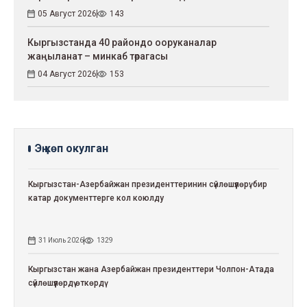
05 Август 2026
143
Кыргызстанда 40 райондо ооруканалар
жаңыланат – минкаб төрагасы
04 Август 2026
153
Эң көп окулган
Кыргызстан-Азербайжан президенттеринин сүйлөшүүлөрү: бир
катар документтерге кол коюлду
31 Июль 2026
1329
Кыргызстан жана Азербайжан президенттери Чолпон-Атада
сүйлөшүүлөрдү өткөрдү