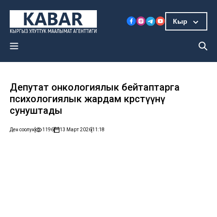
Кыр
Депутат онкологиялык бейтаптарга
психологиялык жардам көрсөтүүнү
сунуштады
Ден соолук
1196
13 Март 2026
11:18