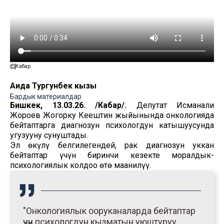
Кабар
Аида Тургунбек кызы
Бардык материалдар
Бишкек, 13.03.26. /Кабар/.
Депутат Исманали
Жороев Жогорку Кеңештин жыйынында онкологияда
бейтаптарга диагнозун психологдун катышуусунда
угузууну сунуштады.
Эл өкүлү белгилегендей, рак диагнозун уккан
бейтаптар үчүн биринчи кезекте моралдык-
психологиялык колдоо өтө маанилүү.
"Онкологиялык ооруканаларда бейтаптар
үчүн психологдун кызматын уюштуруу