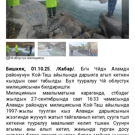
Чүй облустук милициясы
Бишкек, 01.10.25. /Кабар/.
Бүгүн Чүйдүн Аламүдүн
районунун Кой-Таш айылында дарыяга агып кеткен
кыздын сөөгү табылды. Бул тууралуу Чүй облустук
милициясынан билдиришти.
Милициянын маалыматына караганда, үстүбүздөгү
жылдын 27-сентябрында саат 16:33 чамасында
Аламүдүн райондук милициясына Кой-Таш айылында
1997-жылы туулган кыз Аламүдүн дарыясынын
жээгинде жуунуп жатып тайгаланып кетип, сууга түшүп
кеткени тууралуу маалымат келип түшкөн. Суунун
агымы аны алып кетип, жанында турган досу