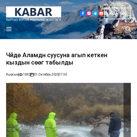
Кыр
Чүйдө Аламүдүн суусуна агып кеткен
кыздын сөөгү табылды
Кырсык
1692
01 Октябрь 2025
17:50