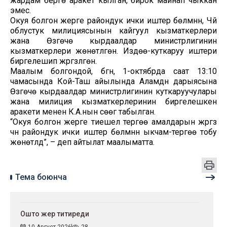
жардам берүүгө аракет кылган, бирок майнап чыккан
эмес.
Окуя болгон жерге райондук ички иштер бөлүмүнүн, Чүй
облустук милициясынын кайгуул кызматкерлери
жана Өзгөчө кырдаалдар министрлигинин
кызматкерлери жөнөтүлгөн. Издөө-куткаруу иштери
биргелешип жүргүзүлгөн.
Маалым болгондой, бүгүн, 1-октябрда саат 13:10
чамасында Кой-Таш айылында Аламүдүн дарыясына
Өзгөчө кырдаалдар министрлигинин куткаруучулары
жана милиция кызматкерлеринин биргелешкен
аракети менен К.А.нын сөөгү табылган.
“Окуя болгон жерге тиешелүү тергөө амалдарын жүргүзүү
үчүн райондук ички иштер бөлүмүнүн ыкчам-тергөө тобу
жөнөтүлдү”, – деп айтылат маалыматта.
Тема боюнча
Ошто жер титиреди
10 Август 2026
28