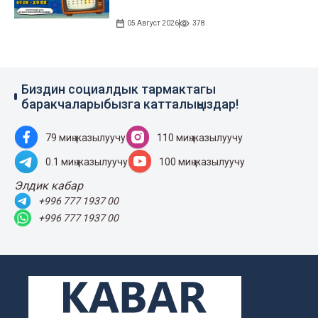
05 Август 2026
378
Биздин социалдык тармактагы
баракчаларыбызга катталыңыздар!
79 миң жазылуучу
110 миң жазылуучу
0.1 миң жазылуучу
100 миң жазылуучу
Элдик кабар
+996 777 1937 00
+996 777 1937 00