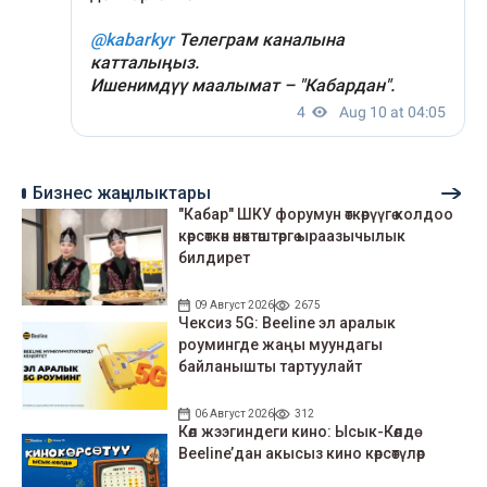
Бизнес жаңылыктары
"Кабар" ШКУ форумун өткөрүүгө колдоо
көрсөткөн өнөктөштөргө ыраазычылык
билдирет
09 Август 2026
2675
Чексиз 5G: Beeline эл аралык
роумингде жаңы муундагы
байланышты тартуулайт
06 Август 2026
312
Көл жээгиндеги кино: Ысык-Көлдө
Beeline’дан акысыз кино көрсөтүлөр