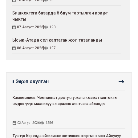
Бишкектеги базарда 6 бөлүм тартылган ири өрт
чыкты
07 Август 2026
193
Ысык-Атада сел каптаган жол тазаланды
06 Август 2026
197
Эң көп окулган
Касымалиев: Чемпионат достукту жана кызматташтыкты
чыңдоо үчүн маанилүү эл аралык аянтчага айланды
02 Август 2026
1256
Түштүк Кореяда ийгиликке жетишкен кыргыз кызы Айсулуу