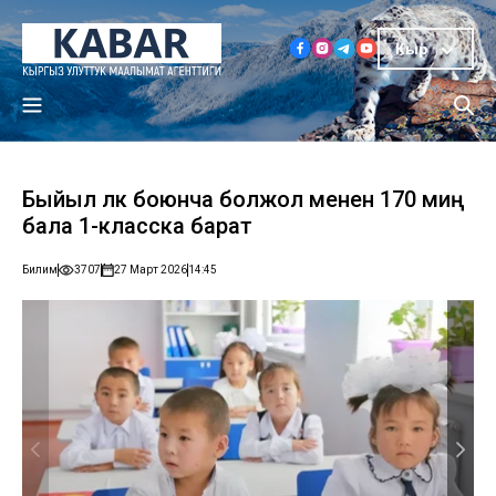
Кыр
Быйыл өлкө боюнча болжол менен 170 миң
бала 1-класска барат
Билим
3707
27 Март 2026
14:45