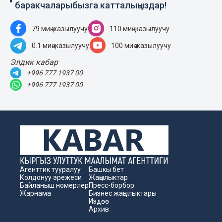
баракчаларыбызга катталыңыздар!
79 миң жазылуучу
110 миң жазылуучу
0.1 миң жазылуучу
100 миң жазылуучу
Элдик кабар
+996 777 1937 00
+996 777 1937 00
Агенттик тууралуу
Башкы бет
Колдонуу эрежеси
Жаңылыктар
Байланыш номерлер
Пресс-борбор
Жарнама
Бизнес жаңылыктары
Издөө
Архив