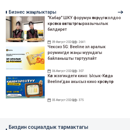
Бизнес жаңылыктары
"Кабар" ШКУ форумун өткөрүүгө колдоо
көрсөткөн өнөктөштөргө ыраазычылык
билдирет
09 Август 2026
2641
Чексиз 5G: Beeline эл аралык
роумингде жаңы муундагы
байланышты тартуулайт
06 Август 2026
307
Көл жээгиндеги кино: Ысык-Көлдө
Beeline’дан акысыз кино көрсөтүлөр
05 Август 2026
375
Биздин социалдык тармактагы