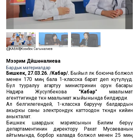
KABAR
Жээнбек Сагыналиев
Мээрим Дүйшөналиева
Бардык материалдар
Бишкек, 27.03.26. /Кабар/.
Быйыл өлкө боюнча болжол
менен 170 миң бала 1-класска барат деп күтүлүүдө.
Бул тууралуу агартуу министринин орун басары
Надира Жусупбекова
"Кабар"
маалымат
агенттигинде өткөн маалымат жыйынында билдирди.
Ал белгилегендей, 1-класска баруучу балдардын
акыркы саны электрондук каттоодон өткөндөн кийин
аныкталат.
Бишкек шаардык мэриясынын Билим берүү
департаментинин директору Рахат Мусаеванын
айтымында, борбор калаада болжол менен 25 миң