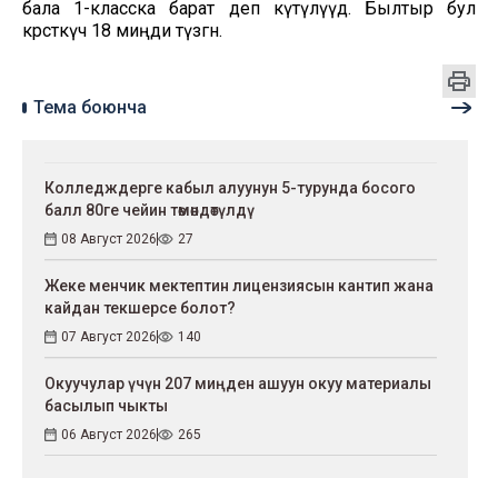
бала 1-класска барат деп күтүлүүдө. Былтыр бул
көрсөткүч 18 миңди түзгөн.
Тема боюнча
Колледждерге кабыл алуунун 5-турунда босого
балл 80ге чейин төмөндөтүлдү
08 Август 2026
27
Жеке менчик мектептин лицензиясын кантип жана
кайдан текшерсе болот?
07 Август 2026
140
Окуучулар үчүн 207 миңден ашуун окуу материалы
басылып чыкты
06 Август 2026
265