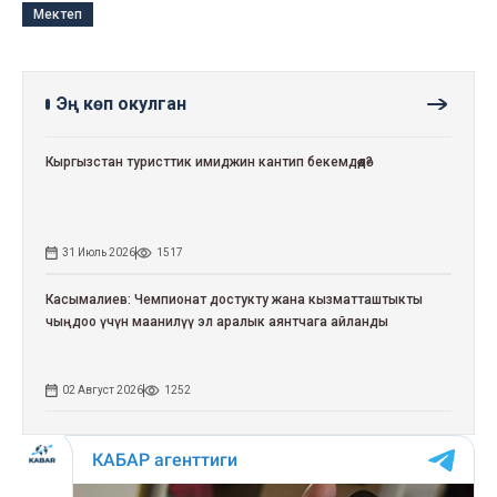
Мектеп
Эң көп окулган
Кыргызстан туристтик имиджин кантип бекемдөөдө?
31 Июль 2026
1517
Касымалиев: Чемпионат достукту жана кызматташтыкты
чыңдоо үчүн маанилүү эл аралык аянтчага айланды
02 Август 2026
1252