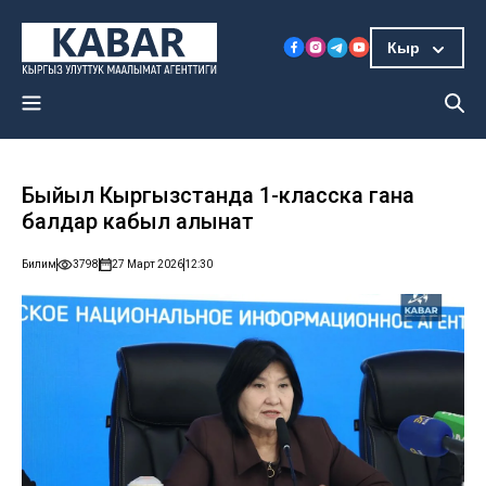
Кыр
Быйыл Кыргызстанда 1-класска гана
балдар кабыл алынат
Билим
3798
27 Март 2026
12:30