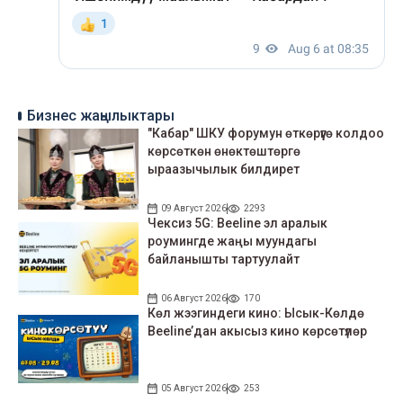
Бизнес жаңылыктары
"Кабар" ШКУ форумун өткөрүүгө колдоо
көрсөткөн өнөктөштөргө
ыраазычылык билдирет
09 Август 2026
2293
Чексиз 5G: Beeline эл аралык
роумингде жаңы муундагы
байланышты тартуулайт
06 Август 2026
170
Көл жээгиндеги кино: Ысык-Көлдө
Beeline’дан акысыз кино көрсөтүлөр
05 Август 2026
253