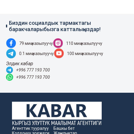
Биздин социалдык тармактагы
баракчаларыбызга катталыңыздар!
79 миң жазылуучу
110 миң жазылуучу
0.1 миң жазылуучу
100 миң жазылуучу
Элдик кабар
+996 777 193 700
+996 777 193 700
Агенттик тууралуу
Башкы бет
Колдонуу эрежеси
Жаңылыктар