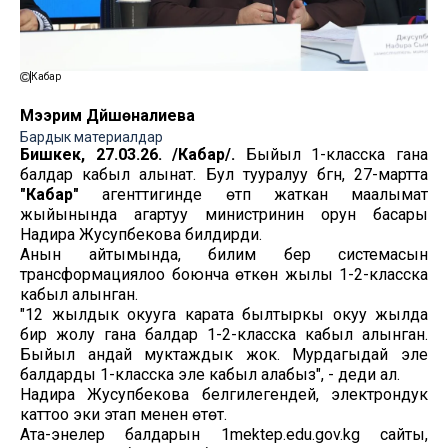
Кабар
Мээрим Дүйшөналиева
Бардык материалдар
Бишкек, 27.03.26. /Кабар/.
Быйыл 1-класска гана
балдар кабыл алынат. Бул тууралуу бүгүн, 27-мартта
"Кабар"
агенттигинде өтүп жаткан маалымат
жыйынында агартуу министринин орун басары
Надира Жусупбекова билдирди.
Анын айтымында, билим берүү системасын
трансформациялоо боюнча өткөн жылы 1-2-класска
кабыл алынган.
"12 жылдык окууга карата былтыркы окуу жылда
бир жолу гана балдар 1-2-класска кабыл алынган.
Быйыл андай муктаждык жок. Мурдагыдай эле
балдарды 1-класска эле кабыл алабыз", - деди ал.
Надира Жусупбекова белгилегендей, электрондук
каттоо эки этап менен өтөт.
Ата-энелер балдарын 1mektep.edu.gov.kg сайты,