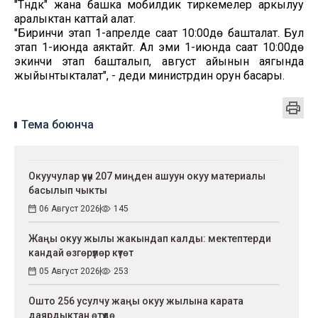
"Түндүк" жана башка мобилдик тиркемелер аркылуу
аралыктан каттай алат.
"Биринчи этап 1-апрелде саат 10:00дө башталат. Бул
этап 1-июнда аяктайт. Ал эми 1-июнда саат 10:00дө
экинчи этап башталып, август айынын аягында
жыйынтыкталат", - деди министрдин орун басары.
Тема боюнча
Окуучулар үчүн 207 миңден ашуун окуу материалы
басылып чыкты
06 Август 2026
145
Жаңы окуу жылы жакындап калды: мектептерди
кандай өзгөрүүлөр күтөт
05 Август 2026
253
Ошто 256 усулчу жаңы окуу жылына карата
даярдыктан өтүүдө