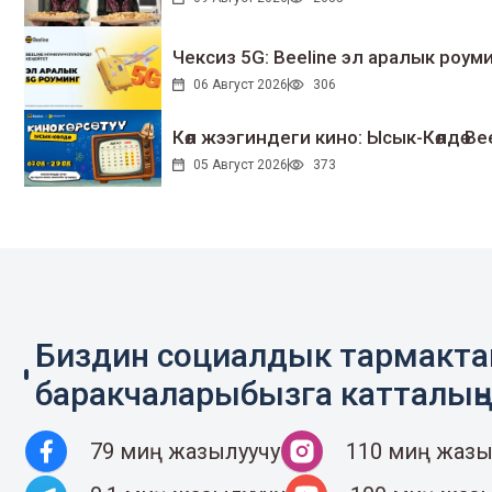
Чексиз 5G: Beeline эл аралык ро
06 Август 2026
306
Көл жээгиндеги кино: Ысык-Көлдө Bee
05 Август 2026
373
Биздин социалдык тармакт
баракчаларыбызга катталың
79 миң жазылуучу
110 миң жазы