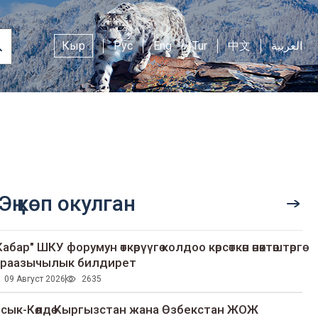
Кыр
Рус
Eng
Tur
中文
العربية
Эң көп окулган
Кабар" ШКУ форумун өткөрүүгө колдоо көрсөткөн өнөктөштөргө
раазычылык билдирет
09 Август 2026
2635
сык-Көлдө Кыргызстан жана Өзбекстан ЖОЖ