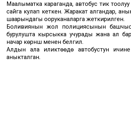
Маалыматка караганда, автобус тик тоолуу
сайга кулап кеткен. Жаракат алгандар, а
шаарындагы ооруканаларга жеткирилген.
Боливиянын жол полициясынын башчысы
бурулушта кырсыкка учурады жана ал бар
начар көрүнүшү менен белгилүү.
Алдын ала иликтөөдө автобустун ичине 
аныкталган.