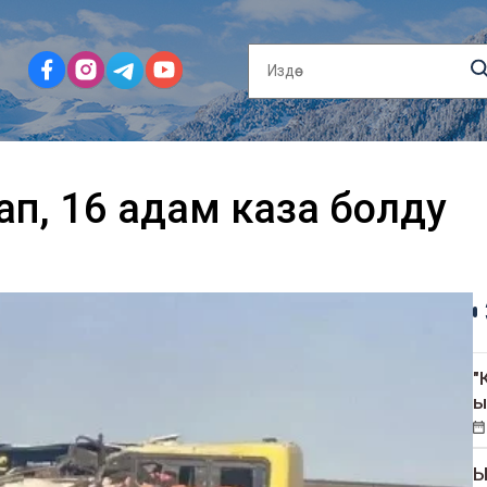
ап, 16 адам каза болду
"
ы
Ы