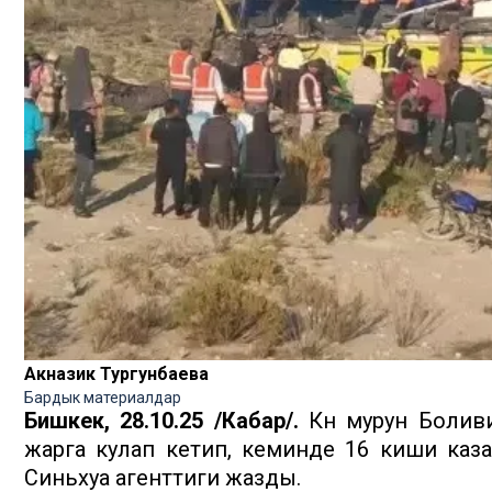
Акназик Тургунбаева
Бардык материалдар
Бишкек, 28.10.25 /Кабар/.
Күн мурун Боли
жарга кулап кетип, кеминде 16 киши каза
Синьхуа агенттиги жазды.