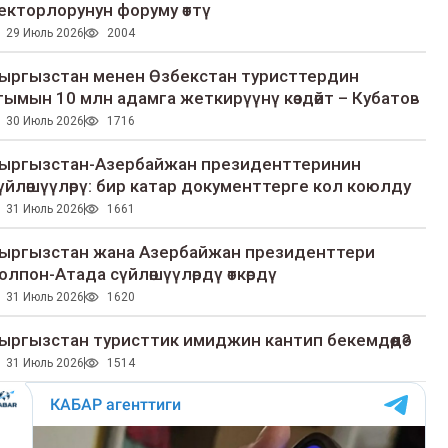
екторлорунун форуму өттү
29 Июль 2026
2004
ыргызстан менен Өзбекстан туристтердин
гымын 10 млн адамга жеткирүүнү көздөйт – Кубатов
30 Июль 2026
1716
ыргызстан-Азербайжан президенттеринин
үйлөшүүлөрү: бир катар документтерге кол коюлду
31 Июль 2026
1661
ыргызстан жана Азербайжан президенттери
олпон-Атада сүйлөшүүлөрдү өткөрдү
31 Июль 2026
1620
ыргызстан туристтик имиджин кантип бекемдөөдө?
31 Июль 2026
1514