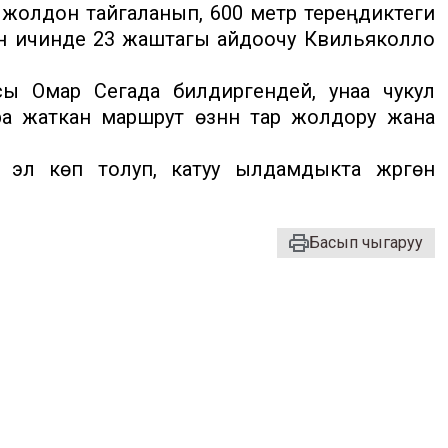
 жолдон тайгаланып, 600 метр тереңдиктеги
нын ичинде 23 жаштагы айдоочу Квильяколло
 Омар Сегада билдиргендей, унаа чукул
а жаткан маршрут өзүнүн тар жолдору жана
эл көп толуп, катуу ылдамдыкта жүргөнү
Басып чыгаруу