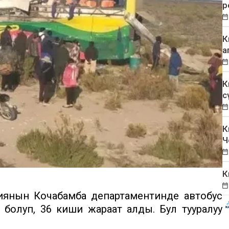
р
К
а
К
с
К
Ч
К
виянын Кочабамба департаментинде автобус
 болуп, 36 киши жараат алды. Бул тууралуу