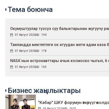
Тема боюнча
Окумуштуулар тузсуз суу балыктарынан жугуучу р
07 Август 2026
194
Таиландда мектептеги ок атуудан жети адам каза 
07 Август 2026
178
NASA`нын астронавттары ачык космоско чыгып, 6
07 Август 2026
165
Бизнес жаңылыктары
"Кабар" ШКУ форумун өткөрүүгө колдо
09 Август 2026
2635