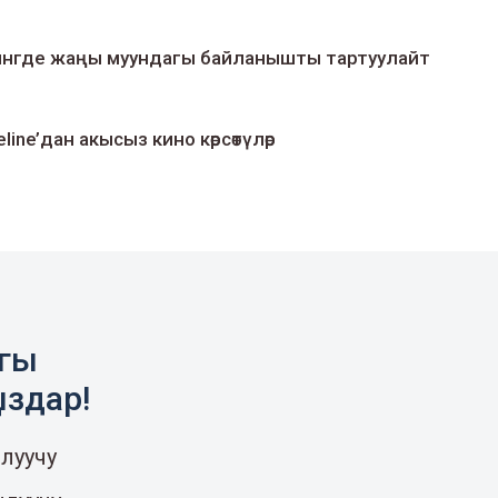
умингде жаңы муундагы байланышты тартуулайт
line’дан акысыз кино көрсөтүлөр
агы
ыздар!
луучу