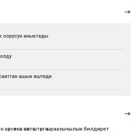
ак оорусун аныктады
болду
 сааттан ашык иштеди
о көрсөткөн өнөктөштөргө ыраазычылык билдирет