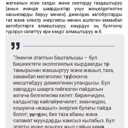
жатканын эске салды: жеке секторду газдаштыруу
(анын ичинде шаардыктар үчүн жеңилдетилген
насыяларды берүү менен); дизелдик автобустарды
газ жана электр энергиясы менен иштеген заманбап
автобустарга алмаштыруу; көмүрдүн эң булгоочу
түрлөрүн сапаттуу ири көмүргө алмаштыруу ж.б.
"Экинчи этаптын башталышы – бул
Бишкектеги экологиялык кырдаалды түп-
тамырынан жакшыртуу жана жашыл, таза,
заманбап мегаполис түзүү боюнча
масштабдуу демилгенин уландысы. Бул
заводдун шаарга тийгизген пайдасын
өзгөчө белгилегим келет: биринчиден,
калдыктар көйгөйү чечилет; экинчиден,
кошумча «жашыл» энергия булагы пайда
болот; үчүнчүдөн, биз таза абаны жана
саламат муундарды камсыз кылабыз. Бул
этапты ишке ашыруу жыл сайын көмүр