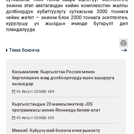
экинчи этап аяктагандан кийин комплекстин жалпы
долбоордук кубаттуулугу суткасына 3000 тоннага
чейин жетет — экинчи блок 2000 тоннага эсептелген,
курулушу үч жылдын ичинде бүткөрүлөт деп
пландалууда.
Тема боюнча
Касымалиев: Кыргызстан Россия менен
биргелешкен жаңы долбоорлорду ишке ашырууга
кызыкдар
06 Август 2026
684
Кыргызстандык 20 мамкызматкер JDS
программасы менен Японияда билим алат
05 Август 2026
650
Минкаб: Күйүүчү май боюнча ички рынокту