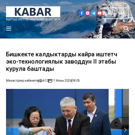
Кыр
Бишкекте калдыктарды кайра иштетүүчү
эко-технологиялык заводдун II этабы
курула баштады
Министрлер кабинети
612
11 Июнь 2026
18:05