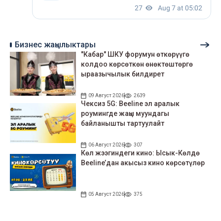
Бизнес жаңылыктары
"Кабар" ШКУ форумун өткөрүүгө
колдоо көрсөткөн өнөктөштөргө
ыраазычылык билдирет
09 Август 2026
2639
Чексиз 5G: Beeline эл аралык
роумингде жаңы муундагы
байланышты тартуулайт
06 Август 2026
307
Көл жээгиндеги кино: Ысык-Көлдө
Beeline’дан акысыз кино көрсөтүлөр
05 Август 2026
375