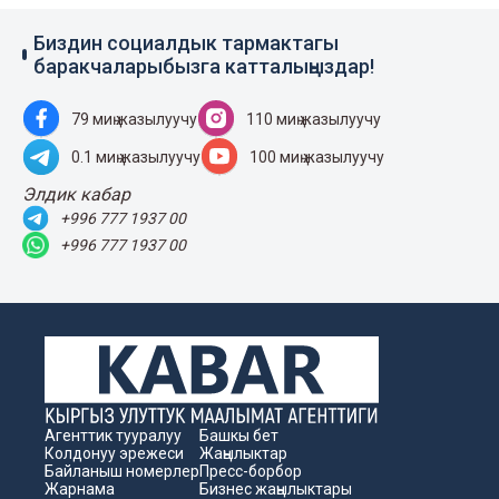
Биздин социалдык тармактагы
баракчаларыбызга катталыңыздар!
79 миң жазылуучу
110 миң жазылуучу
0.1 миң жазылуучу
100 миң жазылуучу
Элдик кабар
+996 777 1937 00
+996 777 1937 00
Агенттик тууралуу
Башкы бет
Колдонуу эрежеси
Жаңылыктар
Байланыш номерлер
Пресс-борбор
Жарнама
Бизнес жаңылыктары