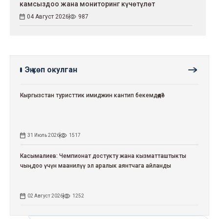
камсыздоо жана мониторинг күчөтүлөт
04 Август 2026
987
Эң көп окулган
Кыргызстан туристтик имиджин кантип бекемдөөдө?
31 Июль 2026
1517
Касымалиев: Чемпионат достукту жана кызматташтыкты
чыңдоо үчүн маанилүү эл аралык аянтчага айланды
02 Август 2026
1252