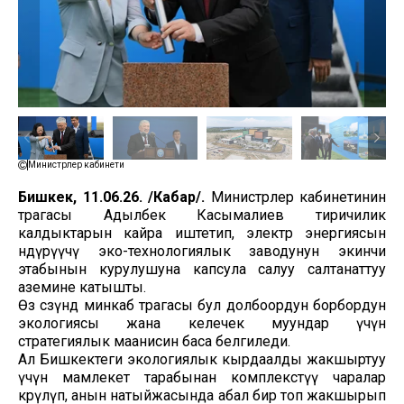
Министрлер кабинети
Бишкек, 11.06.26. /Кабар/.
Министрлер кабинетинин
төрагасы Адылбек Касымалиев тиричилик
калдыктарын кайра иштетип, электр энергиясын
өндүрүүчү эко-технологиялык заводунун экинчи
этабынын курулушуна капсула салуу салтанаттуу
аземине катышты.
Өз сөзүндө минкаб төрагасы бул долбоордун борбордун
экологиясы жана келечек муундар үчүн
стратегиялык маанисин баса белгиледи.
Ал Бишкектеги экологиялык кырдаалды жакшыртуу
үчүн мамлекет тарабынан комплекстүү чаралар
көрүлүп, анын натыйжасында абал бир топ жакшырып