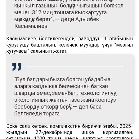
кычкыл газынын бөлүнүп чыгышын болжол
менен 312 миң тоннага кыскартууга
мүмкүндүк берет", — деди Адылбек
Касымалиев.
Касымалиев белгилегендей, заводдун II этабынын
курулушу башталып, келечек муундар үчүн "мезгил
кутучасы" салынып жатат.
"Бул балдарыбызга болгон убадабыз:
аларга калдыкка белчесинен баткан
шаарды эмес, заманбап, технологиялуу,
экологиялык жактан таза жана коопсуз
борборду өткөрүп берүү", — деп баса
белгиледи төрага.
Эске сала кетсек, комплекстин биринчи этабы, 2025-
жылдын 27-декабрында ишке киргизилген,
суткасына 1000 тонна кайра иштетүүгө эсептелген;