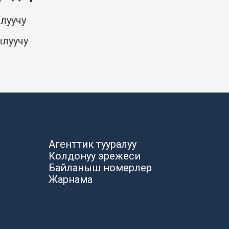
луучу
ылуучу
Агенттик тууралуу
Колдонуу эрежеси
Байланыш номерлер
Жарнама