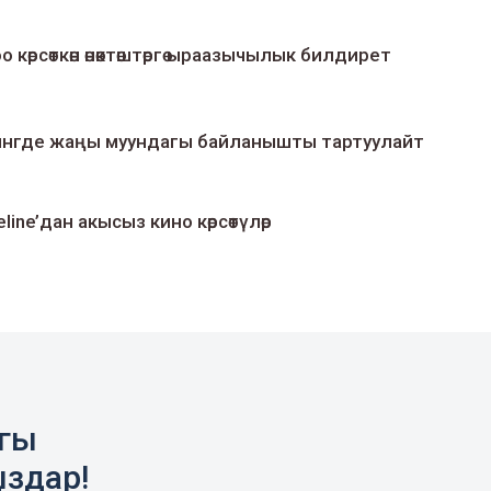
о көрсөткөн өнөктөштөргө ыраазычылык билдирет
умингде жаңы муундагы байланышты тартуулайт
line’дан акысыз кино көрсөтүлөр
агы
ыздар!