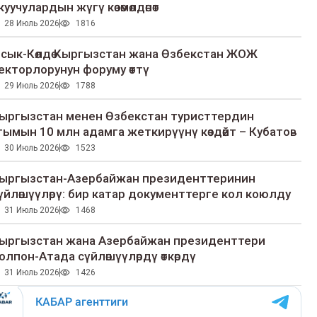
куучулардын жүгү көзөмөлдөнөт
28 Июль 2026
1816
сык-Көлдө Кыргызстан жана Өзбекстан ЖОЖ
екторлорунун форуму өттү
29 Июль 2026
1788
ыргызстан менен Өзбекстан туристтердин
гымын 10 млн адамга жеткирүүнү көздөйт – Кубатов
30 Июль 2026
1523
ыргызстан-Азербайжан президенттеринин
үйлөшүүлөрү: бир катар документтерге кол коюлду
31 Июль 2026
1468
ыргызстан жана Азербайжан президенттери
олпон-Атада сүйлөшүүлөрдү өткөрдү
31 Июль 2026
1426