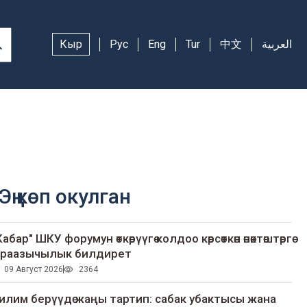
Кыр
Рус
Eng
Tur
中文
العربية
Эң көп окулган
Кабар" ШКУ форумун өткөрүүгө колдоо көрсөткөн өнөктөштөргө
раазычылык билдирет
09 Август 2026
2364
илим берүүдө жаңы тартип: сабак убактысы жана