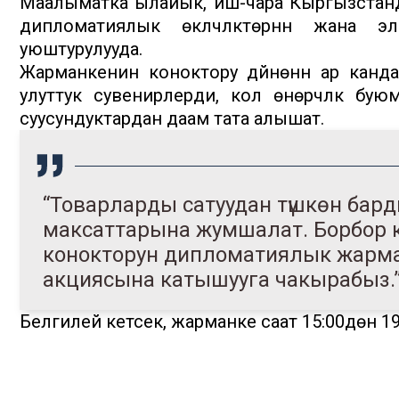
Маалыматка ылайык, иш-чара Кыргызстанд
дипломатиялык өкүлчүлүктөрүнүн жан
уюштурулууда.
Жарманкенин коноктору дүйнөнүн ар канд
улуттук сувенирлерди, кол өнөрчүлүк бу
суусундуктардан даам тата алышат.
“Товарларды сатуудан түшкөн бар
максаттарына жумшалат. Борбор 
конокторун дипломатиялык жарма
акциясына катышууга чакырабыз.”
Белгилей кетсек, жарманке саат 15:00дөн 19