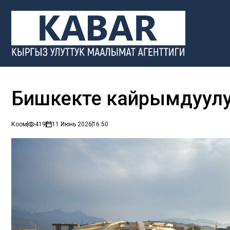
Бишкекте кайрымдуулук
Коом
419
11 Июнь 2026
16:50