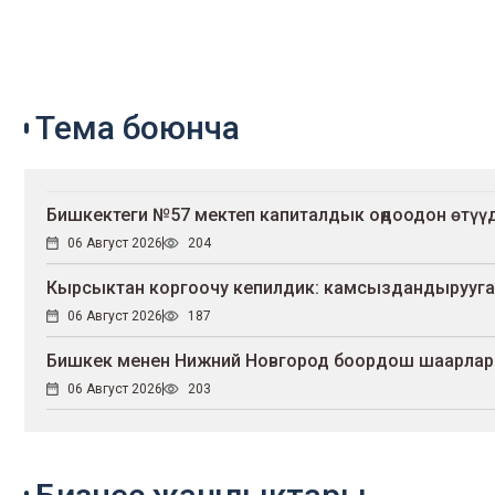
Тема боюнча
Бишкектеги №57 мектеп капиталдык оңдоодон өтүү
06 Август 2026
204
Кырсыктан коргоочу кепилдик: камсыздандырууга 
06 Август 2026
187
Бишкек менен Нижний Новгород боордош шаарлар
06 Август 2026
203