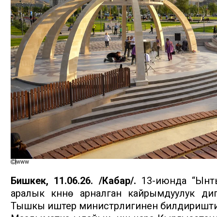
www
Бишкек, 11.06.26. /Кабар/.
13-июнда “Ынты
аралык күнүнө арналган кайрымдуулук ди
Тышкы иштер министрлигинен билдиришти