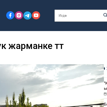
 жарманке өтөт
"
ы
Б