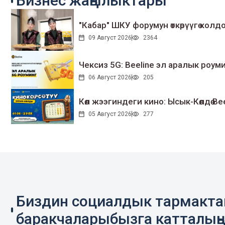
Бизнес жаңылыктары
"Кабар" ШКУ форумун өткөрүүгө колдо
09 Август 2026
2364
Чексиз 5G: Beeline эл аралык ро
06 Август 2026
205
Көл жээгиндеги кино: Ысык-Көлдө Bee
05 Август 2026
277
Биздин социалдык тармакт
баракчаларыбызга катталың