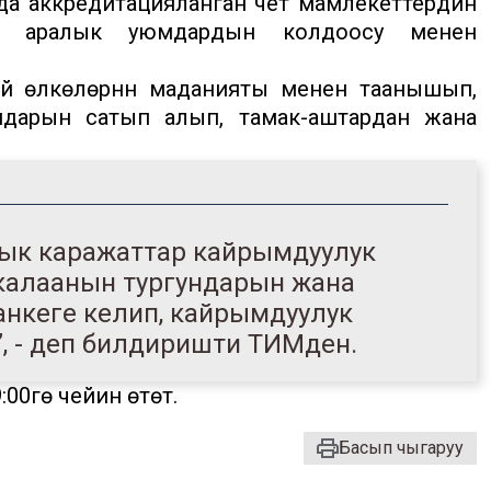
а аккредитацияланган чет мамлекеттердин
а эл аралык уюмдардын колдоосу менен
ай өлкөлөрүнүн маданияты менен таанышып,
юмдарын сатып алып, тамак-аштардан жана
дык каражаттар кайрымдуулук
калаанын тургундарын жана
нкеге келип, кайрымдуулук
, - деп билдиришти ТИМден.
:00гө чейин өтөт.
Басып чыгаруу