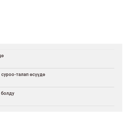
дө
суроо-талап өсүүдө
 болду