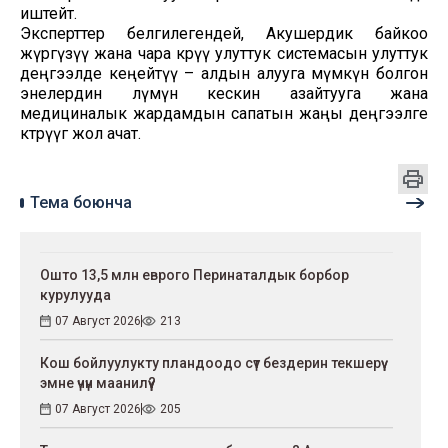
иштейт.
Эксперттер белгилегендей, Акушердик байкоо
жүргүзүү жана чара көрүү улуттук системасын улуттук
деңгээлде кеңейтүү – алдын алууга мүмкүн болгон
энелердин өлүмүн кескин азайтууга жана
медициналык жардамдын сапатын жаңы деңгээлге
көтөрүүгө жол ачат.
Тема боюнча
Ошто 13,5 млн еврого Перинаталдык борбор
курулууда
07 Август 2026
213
Кош бойлуулукту пландоодо сүт бездерин текшерүү
эмне үчүн маанилүү?
07 Август 2026
205