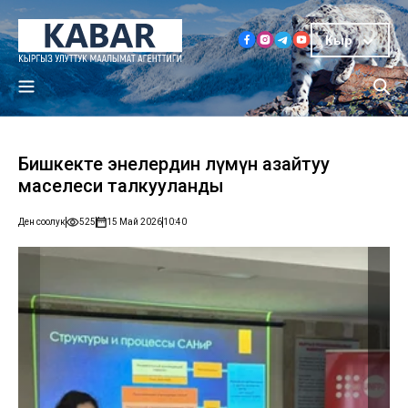
Кыр
Бишкекте энелердин өлүмүн азайтуу
маселеси талкууланды
Ден соолук
525
15 Май 2026
10:40