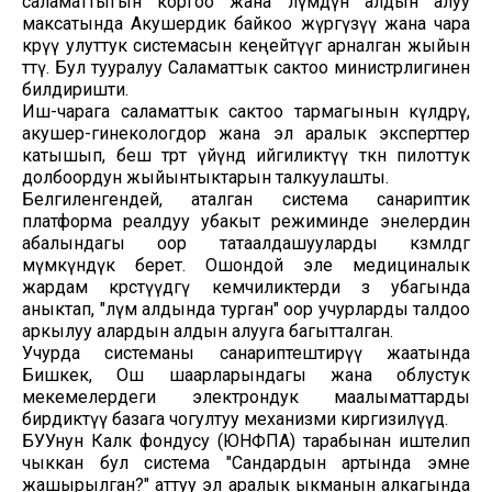
саламаттыгын коргоо жана өлүмдүн алдын алуу
максатында Акушердик байкоо жүргүзүү жана чара
көрүү улуттук системасын кеңейтүүгө арналган жыйын
өттү. Бул тууралуу Саламаттык сактоо министрлигинен
билдиришти.
Иш-чарага саламаттык сактоо тармагынын өкүлдөрү,
акушер-гинекологдор жана эл аралык эксперттер
катышып, беш төрөт үйүндө ийгиликтүү өткөн пилоттук
долбоордун жыйынтыктарын талкуулашты.
Белгиленгендей, аталган система санариптик
платформа реалдуу убакыт режиминде энелердин
абалындагы оор татаалдашууларды көзөмөлдөөгө
мүмкүндүк берет. Ошондой эле медициналык
жардам көрсөтүүдөгү кемчиликтерди өз убагында
аныктап, "өлүм алдында турган" оор учурларды талдоо
аркылуу алардын алдын алууга багытталган.
Учурда системаны санариптештирүү жаатында
Бишкек, Ош шаарларындагы жана облустук
мекемелердеги электрондук маалыматтарды
бирдиктүү базага чогултуу механизми киргизилүүдө.
БУУнун Калк фондусу (ЮНФПА) тарабынан иштелип
чыккан бул система "Сандардын артында эмне
жашырылган?" аттуу эл аралык ыкманын алкагында