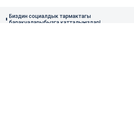
Биздин социалдык тармактагы
баракчаларыбызга катталыңыздар!
79 миң жазылуучу
110 миң жазылуучу
0.1 миң жазылуучу
100 миң жазылуучу
Элдик кабар
+996 777 1937 00
+996 777 1937 00
Агенттик тууралуу
Башкы бет
Колдонуу эрежеси
Жаңылыктар
Байланыш номерлер
Пресс-борбор