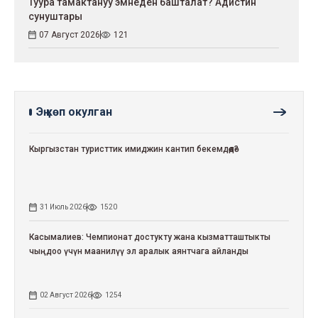
Туура тамактануу эмнеден башталат? Адистин
сунуштары
07 Август 2026
121
Эң көп окулган
Кыргызстан туристтик имиджин кантип бекемдөөдө?
31 Июль 2026
1520
Касымалиев: Чемпионат достукту жана кызматташтыкты
чыңдоо үчүн маанилүү эл аралык аянтчага айланды
02 Август 2026
1254