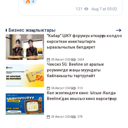
Бизнес жаңылыктары
"Кабар" ШКУ форумун өткөрүүгө колдоо
көрсөткөн өнөктөштөргө
ыраазычылык билдирет
09 Август 2026
2654
Чексиз 5G: Beeline эл аралык
роумингде жаңы муундагы
байланышты тартуулайт
06 Август 2026
310
Көл жээгиндеги кино: Ысык-Көлдө
Beeline’дан акысыз кино көрсөтүлөр
05 Август 2026
378