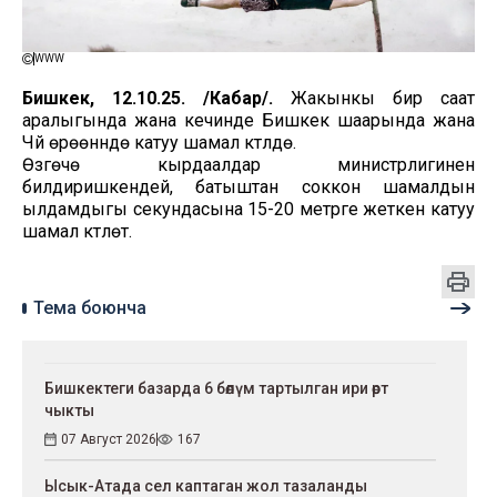
WWW
Бишкек, 12.10.25. /Кабар/.
Жакынкы бир саат
аралыгында жана кечинде Бишкек шаарында жана
Чүй өрөөнүндө катуу шамал күтүлүүдө.
Өзгөчө кырдаалдар министрлигинен
билдиришкендей, батыштан соккон шамалдын
ылдамдыгы секундасына 15-20 метрге жеткен катуу
шамал күтүлөт.
Тема боюнча
Бишкектеги базарда 6 бөлүм тартылган ири өрт
чыкты
07 Август 2026
167
Ысык-Атада сел каптаган жол тазаланды