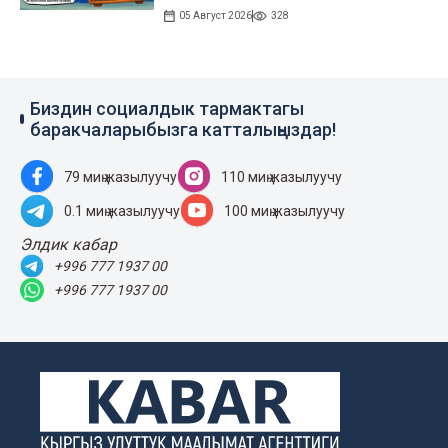
05 Август 2026
328
Биздин социалдык тармактагы
баракчаларыбызга катталыңыздар!
79 миң жазылуучу
110 миң жазылуучу
0.1 миң жазылуучу
100 миң жазылуучу
Элдик кабар
+996 777 1937 00
+996 777 1937 00