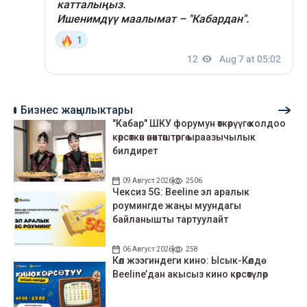
Бизнес жаңылыктары
"Кабар" ШКУ форумун өткөрүүгө колдоо
көрсөткөн өнөктөштөргө ыраазычылык
билдирет
09 Август 2026
2506
Чексиз 5G: Beeline эл аралык
роумингде жаңы муундагы
байланышты тартуулайт
06 Август 2026
258
Көл жээгиндеги кино: Ысык-Көлдө
Beeline’дан акысыз кино көрсөтүлөр