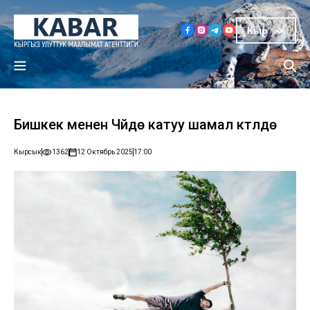
Кыр
Бишкек менен Чүйдө катуу шамал күтүлүүдө
Кырсык
1362
12 Октябрь 2025
17:00