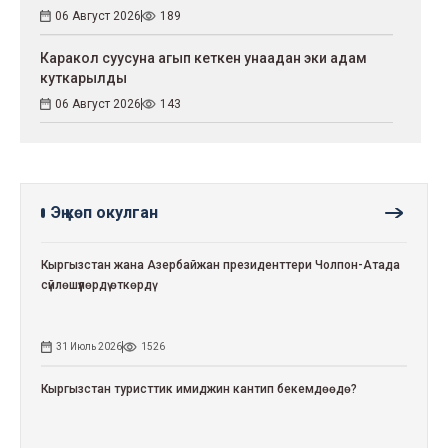
06 Август 2026
189
Каракол суусуна агып кеткен унаадан эки адам
куткарылды
06 Август 2026
143
Эң көп окулган
Кыргызстан жана Азербайжан президенттери Чолпон-Атада
сүйлөшүүлөрдү өткөрдү
31 Июль 2026
1526
Кыргызстан туристтик имиджин кантип бекемдөөдө?