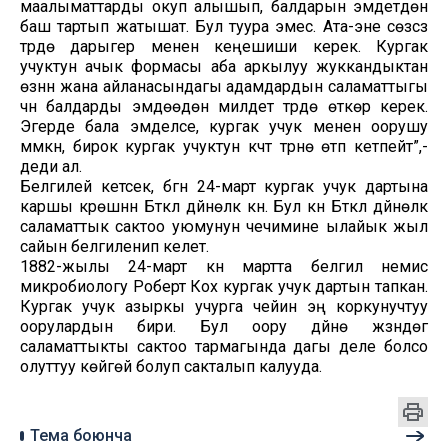
маалыматтарды окуп алышып, балдарын эмдетүүдөн
баш тартып жатышат. Бул туура эмес. Ата-эне сөзсүз
түрдө дарыгер менен кеңешиши керек. Кургак
учуктун ачык формасы аба аркылуу жуккандыктан
өзүнүн жана айланасындагы адамдардын саламаттыгы
үчүн балдарды эмдөөдөн милдетүү түрдө өткөрүү керек.
Эгерде бала эмделсе, кургак учук менен оорушу
мүмкүн, бирок кургак учуктун күчтүү түрүнө өтүп кетпейт”,-
деди ал.
Белгилей кетсек, бүгүн 24-март кургак учук дартына
каршы күрөшүүнүн Бүткүл дүйнөлүк күнү. Бул күн Бүткүл дүйнөлүк
саламаттык сактоо уюмунун чечимине ылайык жыл
сайын белгиленип келет.
1882-жылы 24-март күнү мартта белгилүү немис
микробиологу Роберт Кох кургак учук дартын тапкан.
Кургак учук азыркы учурга чейин эң коркунучтуу
оорулардын бири. Бул оору дүйнө жүзүндөгү
саламаттыкты сактоо тармагында дагы деле болсо
олуттуу көйгөй болуп сакталып калууда.
Тема боюнча