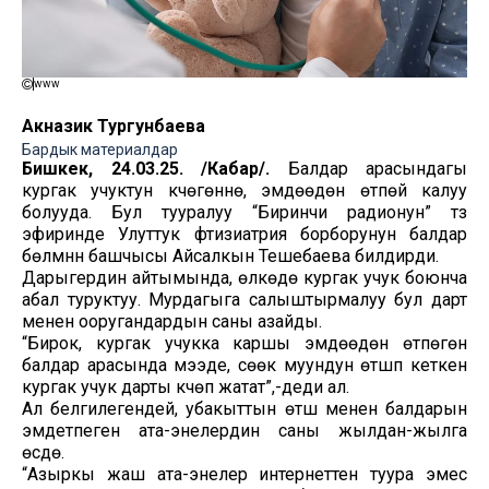
www
Акназик Тургунбаева
Бардык материалдар
Бишкек, 24.03.25. /Кабар/.
Балдар арасындагы
кургак учуктун күчөгөнүнө, эмдөөдөн өтпөй калуу
болууда. Бул тууралуу “Биринчи радионун” түз
эфиринде Улуттук фтизиатрия борборунун балдар
бөлүмүнүн башчысы Айсалкын Тешебаева билдирди.
Дарыгердин айтымында, өлкөдө кургак учук боюнча
абал туруктуу. Мурдагыга салыштырмалуу бул дарт
менен ооругандардын саны азайды.
“Бирок, кургак учукка каршы эмдөөдөн өтпөгөн
балдар арасында мээде, сөөк муундун өтүшүп кеткен
кургак учук дарты күчөп жатат”,-деди ал.
Ал белгилегендей, убакыттын өтүшү менен балдарын
эмдетпеген ата-энелердин саны жылдан-жылга
өсүүдө.
“Азыркы жаш ата-энелер интернеттен туура эмес