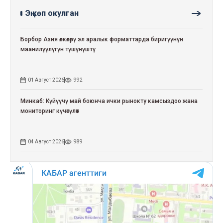
Эң көп окулган
Борбор Азия өлкөлөрү эл аралык форматтарда биригүүнүн
маанилүүлүгүн түшүнүштү
01 Август 2026
992
Минкаб: Күйүүчү май боюнча ички рынокту камсыздоо жана
мониторинг күчөтүлөт
04 Август 2026
989