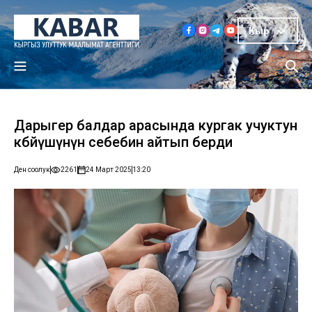
Кыр
Дарыгер балдар арасында кургак учуктун
көбөйүшүнүн себебин айтып берди
Ден соолук
2261
24 Март 2025
13:20