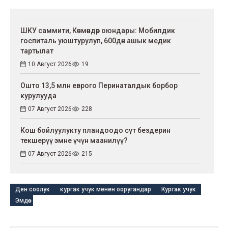
ШКУ саммити, Көчмөндөр оюндары: Мобилдик
госпиталь уюштурулуп, 600дөн ашык медик
тартылат
10 Август 2026
19
Ошто 13,5 млн еврого Перинаталдык борбор
курулууда
07 Август 2026
228
Кош бойлуулукту пландоодо сүт бездерин
текшерүү эмне үчүн маанилүү?
07 Август 2026
215
Ден соолук
кургак учук менен ооругандар
Кургак учук
Эмдөө