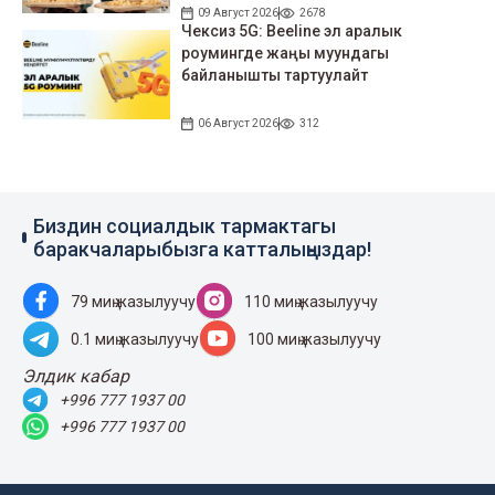
09 Август 2026
2678
Чексиз 5G: Beeline эл аралык
роумингде жаңы муундагы
байланышты тартуулайт
06 Август 2026
312
Биздин социалдык тармактагы
баракчаларыбызга катталыңыздар!
79 миң жазылуучу
110 миң жазылуучу
0.1 миң жазылуучу
100 миң жазылуучу
Элдик кабар
+996 777 1937 00
+996 777 1937 00