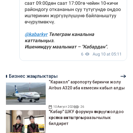
Бизнес жаңылыктары
“Каракол” аэропорту биринчи жолу
Airbus A320 аба кемесин кабыл алды
10 Август 2026
26
"Кабар" ШКУ форумун өткөрүүгө колдоо
көрсөткөн өнөктөштөргө ыраазычылык
билдирет