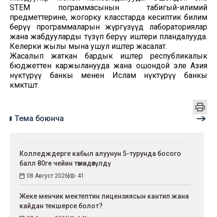
STEM пограммасынын табигый-илимий
предметтерине, жогорку класстарда кесиптик билим
берүү программаларын жүргүзүүдө лабораториялар
жана жабдууларды түзүп берүү иштери пландалууда.
Келерки жылы мына ушул иштер жасалат.
Жасалып жаткан бардык иштер республикалык
бюджеттен каржыланууда жана ошондой эле Азия
өнүктүрүү банкы менен Ислам өнүктүрүү банкы
көмөктөшөт.
Тема боюнча
Колледждерге кабыл алуунун 5-турунда босого
балл 80ге чейин төмөндөтүлдү
08 Август 2026
41
Жеке менчик мектептин лицензиясын кантип жана
кайдан текшерсе болот?