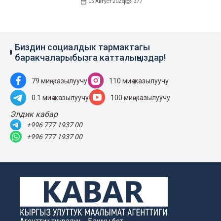
05 Август 2026
377
Биздин социалдык тармактагы
баракчаларыбызга катталыңыздар!
79 миң жазылуучу
110 миң жазылуучу
0.1 миң жазылуучу
100 миң жазылуучу
Элдик кабар
+996 777 1937 00
+996 777 1937 00
Агенттик тууралуу
Башкы бет