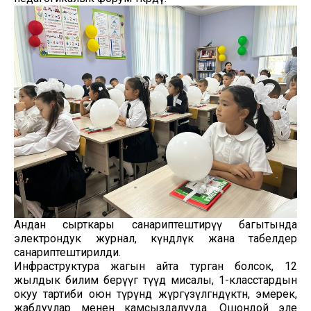
Андан сырткары санариптештирүү багытында
электрондук журнал, күндөлүк жана табелдер
санариптештирилди.
Инфраструктура жагын айта турган болсок, 12
жылдык билим берүүгө өтүүдө мисалы, 1-класстардын
окуу тартиби оюн түрүндө жүргүзүлгөндүктөн, эмерек,
жабдуулар менен камсыздалууда. Ошондой эле