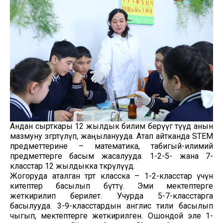
Андан сырткары 12 жылдык билим берүүгө өтүүдө анын
мазмуну өзгөртүлүп, жаңыланууда. Атап айтканда STEM
предметтерине – математика, табигый-илимий
предметтерге басым жасалууда. 1-2-5- жана 7-
класстар 12 жылдыкка өткөрүлүүдө.
Жогоруда аталган төрт класска – 1-2-класстар үчүн
китептер басылып бүттү. Эми мектептерге
жеткирилип берилет. Учурда 5-7-класстарга
басылууда. 3-9-класстардын англис тили басылып
чыгып, мектептерге жеткирилген. Ошондой эле 1-