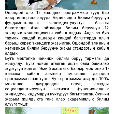
Ошондой эле, 12 жылдык программага өтүүдө бир
катар иштер жасалууда. Биринчиден, билим берүүнүн
фундаменталдык ченемдик-укуктук базасы
бекитилди. Атап айтканда билим берүүнүн 12
жылдык концепциясын кабыл алдык. Анда ар бир
тармак кандай иштерди кандай багыттарда алып
барыш керек экендиги жазылган. Ошондой эле анын
негизинде билим берүүнүн жаңы стандартын кабыл
алдык.
Буга мектепке чейинки билим берүү тармагы да
кошулду. Буга чейин аталган ишти бала бакчалар
жүргүзүп келген. Эми 6 жаштагы балдар мектепке 1-
класска кабыл алынып, мектепке даярдоо
программасынан өтүшөт. Бул программа аларды 100%
мектепке даярдоодон өткөрүп, аларды
социалдаштыруунун, негизги функционалдык
жөндөмдөрүн, көндүмдөрүн өнүктүрүүгө багытталган. Экинчи
жарым жылдыкта гана алар академиялык билим
алууга өтүшөт.