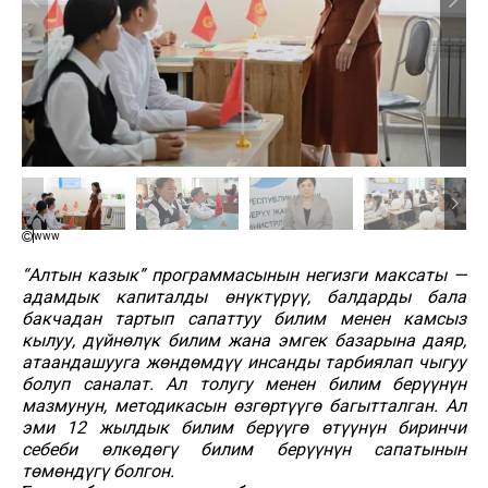
www
“Алтын казык” программасынын негизги максаты —
адамдык капиталды өнүктүрүү, балдарды бала
бакчадан тартып сапаттуу билим менен камсыз
кылуу, дүйнөлүк билим жана эмгек базарына даяр,
атаандашууга жөндөмдүү инсанды тарбиялап чыгуу
болуп саналат. Ал толугу менен билим берүүнүн
мазмунун, методикасын өзгөртүүгө багытталган. Ал
эми 12 жылдык билим берүүгө өтүүнүн биринчи
себеби өлкөдөгү билим берүүнүн сапатынын
төмөндүгү болгон.