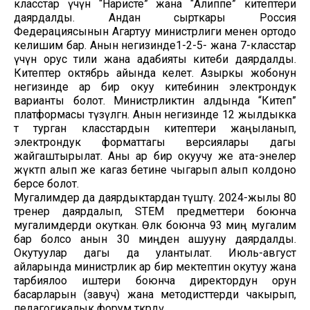
класстар үчүн “Наристе” жана “Алиппе” китептери
даярдалды. Андан сырткары Россия
Федерациясынын Агартуу министрлиги менен ортодо
келишим бар. Анын негизинде1-2-5- жана 7-класстар
үчүн орус тили жана адабияты китеби даярдалды.
Китептер октябрь айында келет. Азыркы жобонун
негизинде ар бир окуу китебинин электрондук
варианты болот. Министрликтин алдында “Китеп”
платформасы түзүлгөн. Анын негизинде 12 жылдыкка
өтө турган класстардын китептери жаңыланып,
электрондук форматтагы версиялары дагы
жайгаштырылат. Аны ар бир окуучу же ата-энелер
жүктөп алып же кагаз бетине чыгарып алып колдоно
берсе болот.
Мугалимдер да даярдыктардан өтүштү. 2024-жылы 80
тренер даярдалып, STEM предметтери боюнча
мугалимдерди окуткан. Өлкө боюнча 93 миң мугалим
бар болсо анын 30 миңден ашууну даярдалды.
Окутуулар дагы да улантылат. Июль-август
айларында министрлик ар бир мектептин окутуу жана
тарбиялоо иштери боюнча директордун орун
басарларын (завуч) жана методисттерди чакырып,
педагогикалык форум өткөрдү.