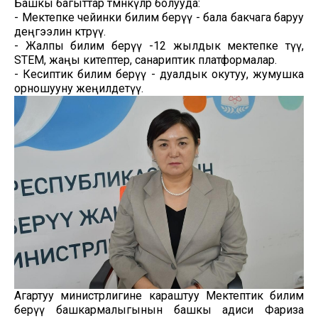
Башкы багыттар төмөнкүлөр болууда:
- Мектепке чейинки билим берүү - бала бакчага баруу
деңгээлин көтөрүү.
- Жалпы билим берүү -12 жылдык мектепке өтүү,
STEM, жаңы китептер, санариптик платформалар.
- Кесиптик билим берүү - дуалдык окутуу, жумушка
орношууну жеңилдетүү.
Агартуу министрлигине караштуу Мектептик билим
берүү башкармалыгынын башкы адиси Фариза