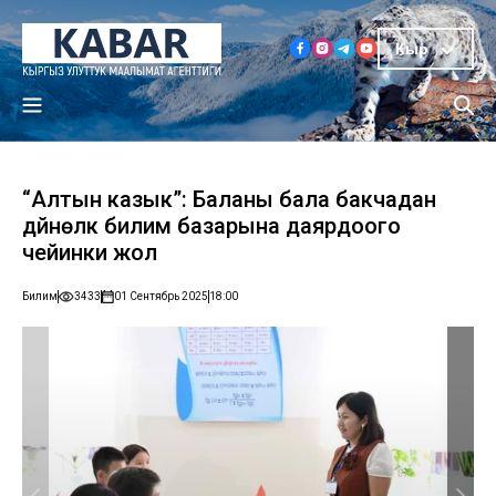
Кыр
“Алтын казык”: Баланы бала бакчадан
дүйнөлүк билим базарына даярдоого
чейинки жол
Билим
3433
01 Сентябрь 2025
18:00