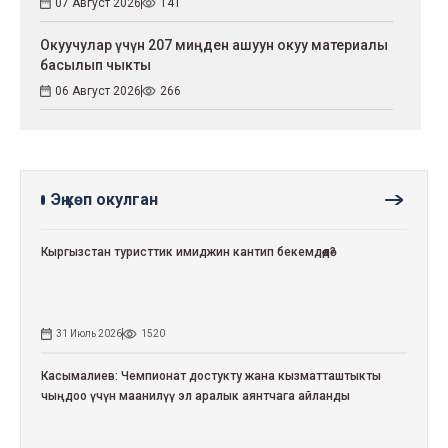
07 Август 2026
141
Окуучулар үчүн 207 миңден ашуун окуу материалы
басылып чыкты
06 Август 2026
266
Эң көп окулган
Кыргызстан туристтик имиджин кантип бекемдөөдө?
31 Июль 2026
1520
Касымалиев: Чемпионат достукту жана кызматташтыкты
чыңдоо үчүн маанилүү эл аралык аянтчага айланды