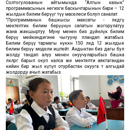
Солтогулованын айтымында “Алтын казык”
программасынын негизги баскычтарынын бири – 12
жылдык билим берүүгө өтүү маселеси болуп саналат.
“Программанын башкысы максаты - өлкөдөгү
мектептик билим берүүнүн сапатын жогорулатуу
жана жакшыртуу. Муну менен биз дүйнөлүк билим
берүү мейкиндигине чыгууну пландап жатабыз.
Билим берүү тармагы өнүккөн 150 өлкөдө 12 жылдык
билим берүү модели иштейт. Андыктан биз дагы бул
жолду тандап алуу менен окуучуларыбыз башка
өлкөлөргө барып окуп калса же мектепти аяктагандан
кийин бир жыл күтүп отурбастан окууга өтө алгыдай
жолдорду ачып жатабыз.