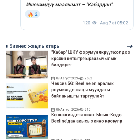
Бизнес жаңылыктары
"Кабар" ШКУ форумун өткөрүүгө колдоо
көрсөткөн өнөктөштөргө ыраазычылык
билдирет
09 Август 2026
2652
Чексиз 5G: Beeline эл аралык
роумингде жаңы муундагы
байланышты тартуулайт
06 Август 2026
310
Көл жээгиндеги кино: Ысык-Көлдө
Beeline’дан акысыз кино көрсөтүлөр