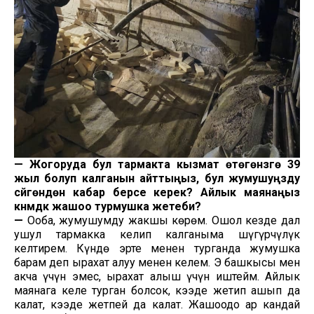
—
Жогоруда бул тармакта кызмат өтөгөнүзгө 39
жыл болуп калганын айттыңыз, бул жумушуңүзду
сүйгөндөн кабар берсе керек? Айлык маянаңыз
күнүмдүк жашоо турмушка жетеби?
—
Ооба, жумушумду жакшы көрөм. Ошол кезде дал
ушул тармакка келип калганыма шүгүрчүлүк
келтирем. Күндө эрте менен турганда жумушка
барам деп ырахат алуу менен келем. Эң башкысы мен
акча үчүн эмес, ырахат алыш үчүн иштейм. Айлык
маянага келе турган болсок, кээде жетип ашып да
калат, кээде жетпей да калат. Жашоодо ар кандай