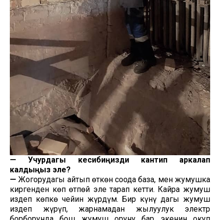
—
Учурдагы кесибиңизди кантип аркалап
калдыңыз эле?
—
Жогорудагы айтып өткөн соода база, мен жумушка
киргенден көп өтпөй эле тарап кетти. Кайра жумуш
издеп көпкө чейин жүрдүм. Бир күнү дагы жумуш
издеп жүрүп, жарнамадан жылуулук электр
борборунда бош жумуш оруну бар экенин окуп