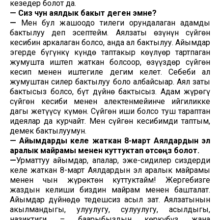
кезеңдер болот да.
—
Сиз үчун аялдык бакыт деген эмне?
—
Мен бул жашоодо тилеги орундалаган адамды
бактылуу деп эсептейм. Аялзаты өзүнүн сүйгөн
кесибин аркалаган болсо, анда ал бактылуу. Айымдар
эгерде бүгүнкү күндө таптакыр көңүлүңөр тартпаган
жумушта иштеп жаткан болсоңор, өзүңүздөр сүйгөн
кесип менен иштегиле дегим келет. Себеби ал
жумуштан силер бактылуу боло албайсыңар. Аял заты
бактысыз болсо, бүт дүйнө бактысыз. Адам жүрөгү
сүйгөн кесиби менен алектенмейинче ийгиликке
дагы жетүүсү күмөн. Сүйгөн ишиң болсо туш тараптан
идеялар да курчайт. Мен сүйгөн кесибимди таптым,
демек бактылуумун.
—
Айымдарды келе жаткан 8-март Аялдардын эл
аралык майрамы
менен куттуктап өтсөңүз болот.
—
Урматтуу айымдар, апалар, эже-сиңдилер сиздерди
келе жаткан 8-март Аялдардын эл аралык майрамы
менен чын жүрөктөн куттуктайм! Жергебизге
жаздын келиши биздин майрам менен башталат.
Айымдар дүйнөдө теңдешсиз асыл зат. Аялзатынын
акылмандыгы, улуулугу, сулуулугу, асылдыгы,
назиктиги – баарыбыздын көркүбүз жана