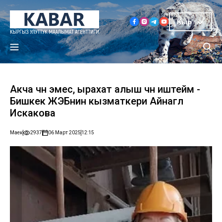
Кыр
Акча үчүн эмес, ырахат алыш үчүн иштейм -
Бишкек ЖЭБнин кызматкери Айнагүл
Искакова
Маек
2937
06 Март 2025
12:15