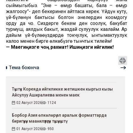
сыймыгыбыз. “Эне – өмүр башаты, бала – өмүр
жалгоосу”- деп бекеринен айтпаса керек. Үйдүн куту,
үй-бүлөнүн бактысы болгон энелердин коомдогу
орду да чоң. Сиздерге бекем ден соолук, бакубат
турмуш, аялдык бакыт, жаздай сулуулук каалайм. Ар
дайым үй-бүлөөңүздөрдө токчулук, ынтымактуулук
калоо менен бирге өлкөбүзгө тынчтык тилейм!
—
Маегиңизге чоң рахмат! Ишиңизги ийгилик!
Тема боюнча
Түштүк Кореяда ийгиликке жетишкен кыргыз кызы
Айсулуу Аширалиева менен маек
02 Август 2026
1124
Борбор Азия өлкөлөрү эл аралык форматтарда
биригүүнүн маанилүүлүгүн түшүнүштү
01 Август 2026
950