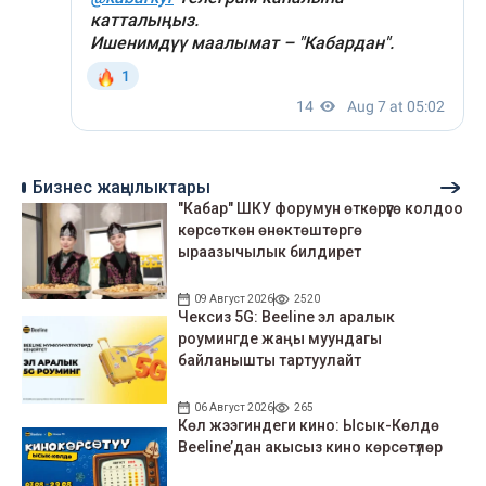
Бизнес жаңылыктары
"Кабар" ШКУ форумун өткөрүүгө колдоо
көрсөткөн өнөктөштөргө
ыраазычылык билдирет
09 Август 2026
2520
Чексиз 5G: Beeline эл аралык
роумингде жаңы муундагы
байланышты тартуулайт
06 Август 2026
265
Көл жээгиндеги кино: Ысык-Көлдө
Beeline’дан акысыз кино көрсөтүлөр