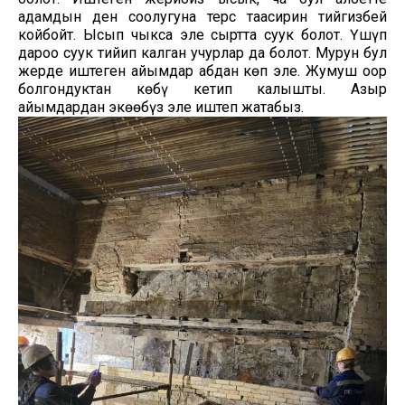
адамдын ден соолугуна терс таасирин тийгизбей
койбойт. Ысып чыксаң эле сыртта суук болот. Үшүп
дароо суук тийип калган учурлар да болот. Мурун бул
жерде иштеген айымдар абдан көп эле. Жумуш оор
болгондуктан көбү кетип калышты. Азыр
айымдардан экөөбүз эле иштеп жатабыз.