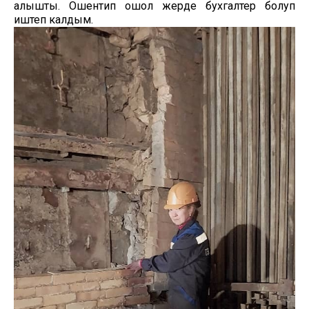
алышты. Ошентип ошол жерде бухгалтер болуп
иштеп калдым.