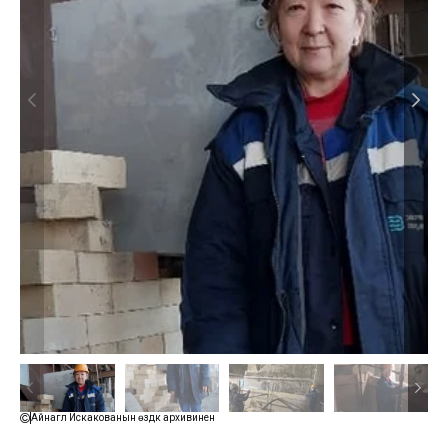
Айнагүл Искакованын өздүк архивинен