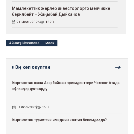
Мамлекеттик жерлер инвесторлорго менчикке
берилбейт – Жаңыбай Дыйканов
21 Июль 2026
1873
Айнагүл Искакова
маек
Эң көп окулган
Кыргызстан жана Азербайжан президенттери Чолпон-Атада
сүйлөшүүлөрдү өткөрдү
31 Июль 2026
1537
Кыргызстан туристтик имиджин кантип бекемдөөдө?