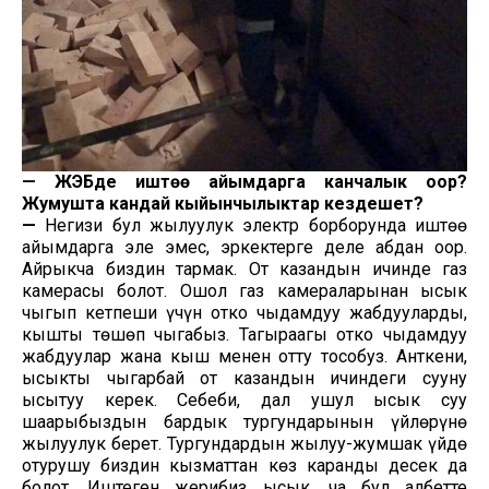
—
ЖЭБде иштөө айымдарга канчалык оор?
Жумушта кандай кыйынчылыктар кездешет?
—
Негизи бул жылуулук электр борборунда иштөө
айымдарга эле эмес, эркектерге деле абдан оор.
Айрыкча биздин тармак. От казандын ичинде газ
камерасы болот. Ошол газ камераларынан ысык
чыгып кетпеши үчүн отко чыдамдуу жабдууларды,
кышты төшөп чыгабыз. Тагыраагы отко чыдамдуу
жабдуулар жана кыш менен отту тособуз. Анткени,
ысыкты чыгарбай от казандын ичиндеги сууну
ысытуу керек. Себеби, дал ушул ысык суу
шаарыбыздын бардык тургундарынын үйлөрүнө
жылуулук берет. Тургундардын жылуу-жумшак үйдө
отурушу биздин кызматтан көз каранды десек да
болот. Иштеген жерибиз ысык, чаң бул албетте