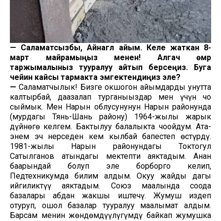
—
Саламатсызбы, Айнагүл айым. Келе жаткан 8-
март майрамыңыз менен! Алгач өмүр
таржымалыныз тууралуу айтып берсеңиз. Буга
чейин кайсы тармакта эмгектендиңиз
эле?
—
Саламатчылык! Бизге окшогон айымдарды унутта
калтырбай, даңазалап турганыңыздар мен үчүн чоң
сыймык. Мен Нарын облусунунун Нарын районунда
(мурдагы Тянь-Шань району) 1964-жылы жарык
дүйнөгө келгем. Бактылуу балалыкта чоңойдум. Ата-
энем эч нерседен кем кылбай бапестеп өстүрдү.
1981-жылы Нарын районундагы Токтогул
Сатылганов атындагы мектепти аяктадым. Анан
баарындай болуп эле борборго келип,
Педтехникумда билим алдым. Окуу жайды дагы
ийгиликтүү аяктадым. Союз маалында соода
базалары абдан жакшы иштечү. Жумуш издеп
отуруп, ошол базалар тууралуу маалымат алдым.
Барсам менин жөндөмдүүлүгүмдү байкап жумушка