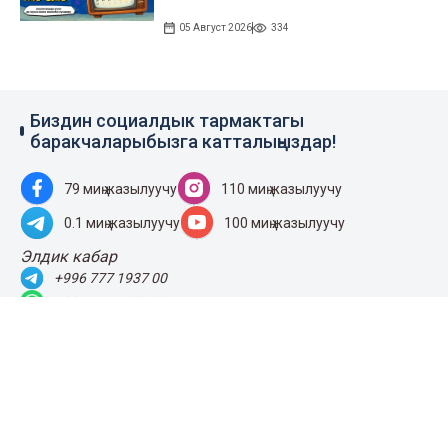
05 Август 2026
334
Биздин социалдык тармактагы
баракчаларыбызга катталыңыздар!
79 миң жазылуучу
110 миң жазылуучу
0.1 миң жазылуучу
100 миң жазылуучу
Элдик кабар
+996 777 1937 00
+996 777 1937 00