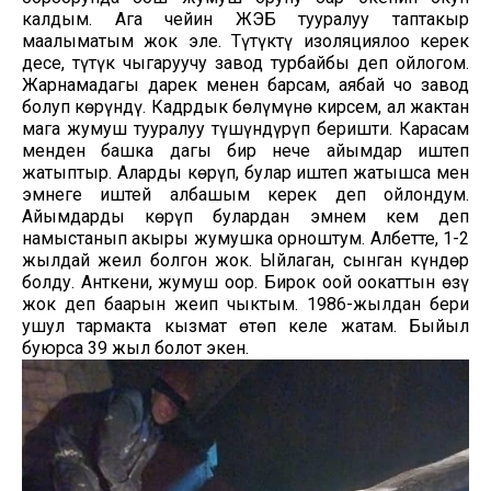
калдым. Ага чейин ЖЭБ тууралуу таптакыр
маалыматым жок эле. Түтүктү изоляциялоо керек
десе, түтүк чыгаруучу завод турбайбы деп ойлогом.
Жарнамадагы дарек менен барсам, аябай чоң завод
болуп көрүндү. Кадрдык бөлүмүнө кирсем, ал жактан
мага жумуш тууралуу түшүндүрүп беришти. Карасам
менден башка дагы бир нече айымдар иштеп
жатыптыр. Аларды көрүп, булар иштеп жатышса мен
эмнеге иштей албашым керек деп ойлондум.
Айымдарды көрүп булардан эмнем кем деп
намыстанып акыры жумушка орноштум. Албетте, 1-2
жылдай жеңил болгон жок. Ыйлаган, сынган күндөр
болду. Анткени, жумуш оор. Бирок оңой оокаттын өзү
жок деп баарын жеңип чыктым. 1986-жылдан бери
ушул тармакта кызмат өтөп келе жатам. Быйыл
буюрса 39 жыл болот экен.