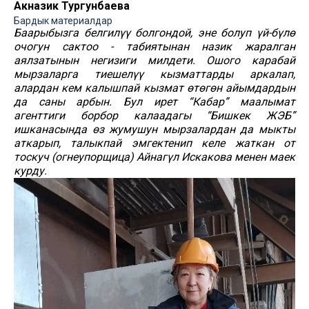
Акназик Тургунбаева
Бардык материалдар
Баарыбызга белгилүү болгондой, эне болуп үй-бүлө
очогун сактоо - табиятынан назик жаралган
аялзатынын негизиги милдети. Ошого карабай
мырзаларга тиешелүү кызматтарды аркалап,
алардан кем калышпай кызмат өтөгөн айымдардын
да саны арбын. Бул ирет “Кабар” маалымат
агенттиги борбор калаадагы
“Бишкек ЖЭБ”
ишканасында өз жумушун мырзалардан да мыкты
аткарып,
талыкпай эмгектенип келе жаткан от
тоскуч (огнеупорщица) Айнагүл Искакова
менен маек
курду.