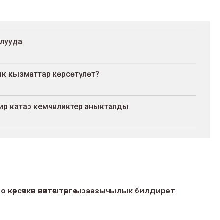
алууда
к кызматтар көрсөтүлөт?
ир катар кемчиликтер аныкталды
о көрсөткөн өнөктөштөргө ыраазычылык билдирет