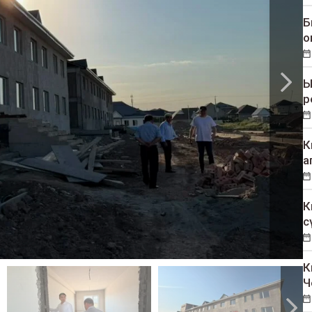
Б
о
Ы
р
К
а
К
с
К
Ч