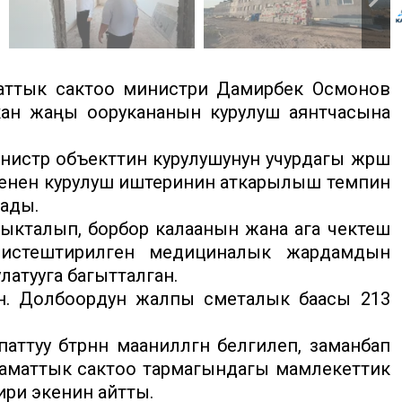
маттык сактоо министри Дамирбек Осмонов
ан жаңы оорукананын курулуш аянтчасына
стр объекттин курулушунун учурдагы жүрүшү
енен курулуш иштеринин аткарылыш темпин
лады.
йыкталып, борбор калаанын жана ага чектеш
адистештирилген медициналык жардамдын
улатууга багытталган.
н. Долбоордун жалпы сметалык баасы 213
у бүтүрүүнүн маанилүүлүгүн белгилеп, заманбап
аламаттык сактоо тармагындагы мамлекеттик
ри экенин айтты.