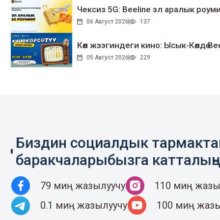
Чексиз 5G: Beeline эл аралык ро
06 Август 2026
137
Көл жээгиндеги кино: Ысык-Көлдө Bee
05 Август 2026
229
Биздин социалдык тармакт
баракчаларыбызга катталың
79 миң жазылуучу
110 миң жазы
0.1 миң жазылуучу
100 миң жаз