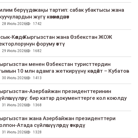
илим берүүдө жаңы тартип: сабак убактысы жана
куучулардын жүгү көзөмөлдөнөт
28 Июль 2026
1742
сык-Көлдө Кыргызстан жана Өзбекстан ЖОЖ
екторлорунун форуму өттү
29 Июль 2026
1682
ыргызстан менен Өзбекстан туристтердин
гымын 10 млн адамга жеткирүүнү көздөйт – Кубатов
30 Июль 2026
1413
ыргызстан-Азербайжан президенттеринин
үйлөшүүлөрү: бир катар документтерге кол коюлду
31 Июль 2026
1368
ыргызстан жана Азербайжан президенттери
олпон-Атада сүйлөшүүлөрдү өткөрдү
31 Июль 2026
1328