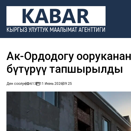
Ак-Ордодогу оорукананын
бүтүрүү тапшырылды
Ден соолук
613
11 Июнь 2026
09:25