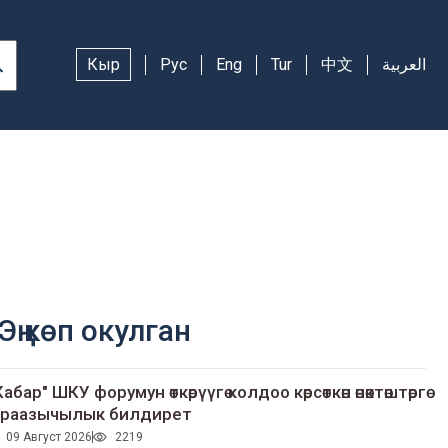
Кыр
Рус
Eng
Tur
中文
العربية
Эң көп окулган
Кабар" ШКУ форумун өткөрүүгө колдоо көрсөткөн өнөктөштөргө
раазычылык билдирет
09 Август 2026
2219