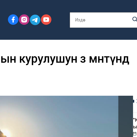
 курулушун өз мөөнөтүндө
"
ы