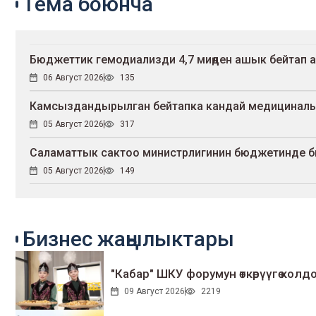
Тема боюнча
Бюджеттик гемодиализди 4,7 миңден ашык бейтап 
06 Август 2026
135
Камсыздандырылган бейтапка кандай медициналы
05 Август 2026
317
Саламаттык сактоо министрлигинин бюджетинде б
05 Август 2026
149
Бизнес жаңылыктары
"Кабар" ШКУ форумун өткөрүүгө колдо
09 Август 2026
2219