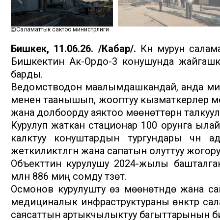
Саламаттык сактоо министрлиги
Бишкек, 11.06.26. /Кабар/.
Күн мурун сала
Бишкектин Ак-Ордо-3 конушунда жайгашк
барды.
Ведомстводон маалымдашкандай, анда мини
менен таанышып, жооптуу кызматкерлер м
жана долбоорду аяктоо мөөнөттөрүн талкуу
Курулуп жаткан стационар 100 орунга ыла
калктуу конуштардын тургундары үчүн 
жеткиликтүүлүгүн жана сапатын олуттуу жогор
Объекттин курулушу 2024-жылы башталга
млн 886 миң сомду түзөт.
Осмонов курулушту өз мөөнөтүндө жана сапатту
медициналык инфраструктураны өнүктүрүү с
саясаттын артыкчылыктуу багыттарынын би