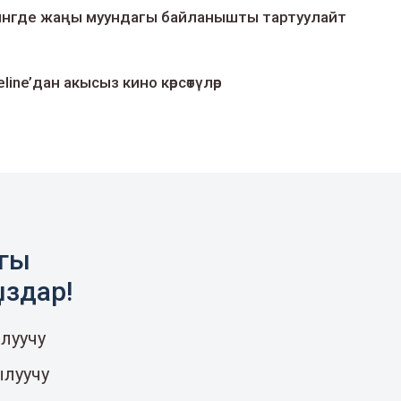
умингде жаңы муундагы байланышты тартуулайт
line’дан акысыз кино көрсөтүлөр
агы
ыздар!
луучу
ылуучу