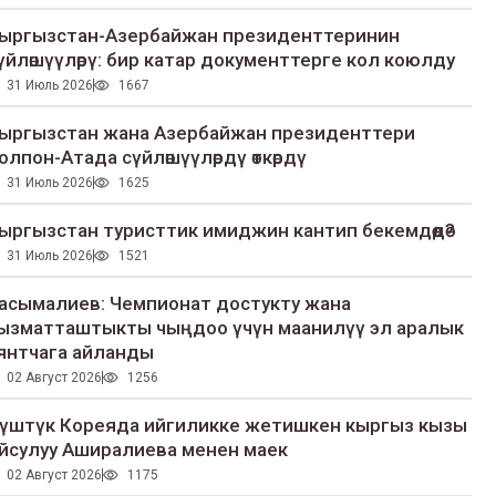
ыргызстан-Азербайжан президенттеринин
үйлөшүүлөрү: бир катар документтерге кол коюлду
31 Июль 2026
1667
ыргызстан жана Азербайжан президенттери
олпон-Атада сүйлөшүүлөрдү өткөрдү
31 Июль 2026
1625
ыргызстан туристтик имиджин кантип бекемдөөдө?
31 Июль 2026
1521
асымалиев: Чемпионат достукту жана
ызматташтыкты чыңдоо үчүн маанилүү эл аралык
янтчага айланды
02 Август 2026
1256
үштүк Кореяда ийгиликке жетишкен кыргыз кызы
йсулуу Аширалиева менен маек
02 Август 2026
1175