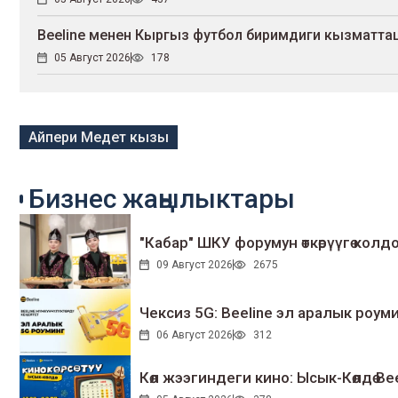
Beeline менен Кыргыз футбол биримдиги кызмат
05 Август 2026
178
Айпери Медет кызы
Бизнес жаңылыктары
"Кабар" ШКУ форумун өткөрүүгө колдо
09 Август 2026
2675
Чексиз 5G: Beeline эл аралык ро
06 Август 2026
312
Көл жээгиндеги кино: Ысык-Көлдө Bee