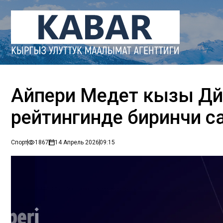
Айпери Медет кызы Дүй
рейтингинде биринчи 
Спорт
1867
14 Апрель 2026
09:15