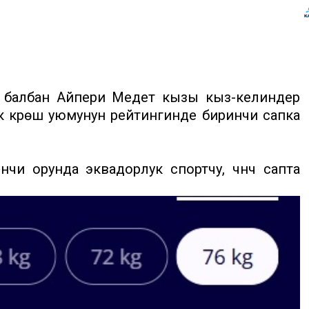
балбан Айпери Медет кызы кыз-келиндер
үк күрөш уюмунун рейтингинде биринчи сапка
и орунда эквадорлук спортчу, үчүнчү сапта