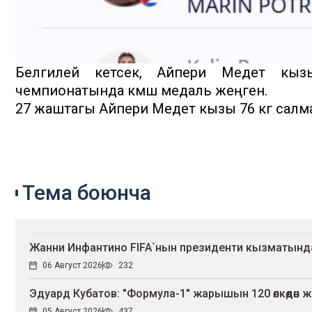
Белгилей кетсек, Айпери Медет кы
чемпионатында күмүш медаль жеңген.
27 жаштагы Айпери Медет кызы 76 кг салма
Тема боюнча
Жанни Инфантино FIFA`нын президенти кызматынд
06 Август 2026
232
Эдуард Кубатов: "Формула-1" жарышын 120 өлкөдөн ж
05 Август 2026
437