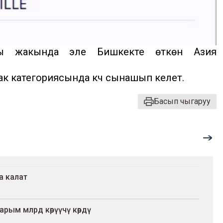
зы жакында эле Бишкекте өткөн Азия
к категориясында күч сынашып келет.
Басып чыгаруу
а калат
арым млрд көрүүчү көрдү