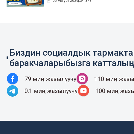
05 Август 2026
378
Биздин социалдык тармакт
баракчаларыбызга катталың
79 миң жазылуучу
110 миң жазы
0.1 миң жазылуучу
100 миң жаз