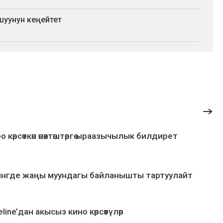
ташуунун кеңейтет
о көрсөткөн өнөктөштөргө ыраазычылык билдирет
умингде жаңы муундагы байланышты тартуулайт
line’дан акысыз кино көрсөтүлөр