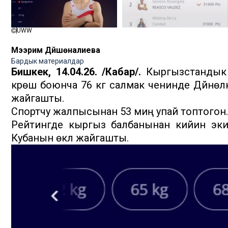
UWW
Мээрим Дүйшөналиева
Бардык материалдар
Бишкек, 14.04.26. /Кабар/.
Кыргызстандык 
күрөшү боюнча 76 кг салмак ченинде Дүйнөл
жайгашты.
Спортчу жалпысынан 53 миң упай топтогон.
Рейтингде кыргыз балбанынан кийин экинч
Кубанын өкүлү жайгашты.