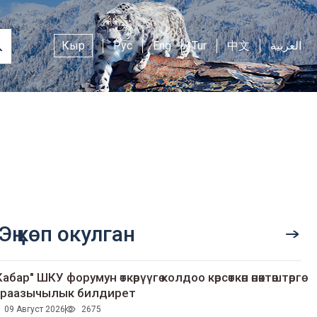
Кыр
Рус
Eng
Tur
中文
العربية
Эң көп окулган
Кабар" ШКУ форумун өткөрүүгө колдоо көрсөткөн өнөктөштөргө
раазычылык билдирет
09 Август 2026
2675