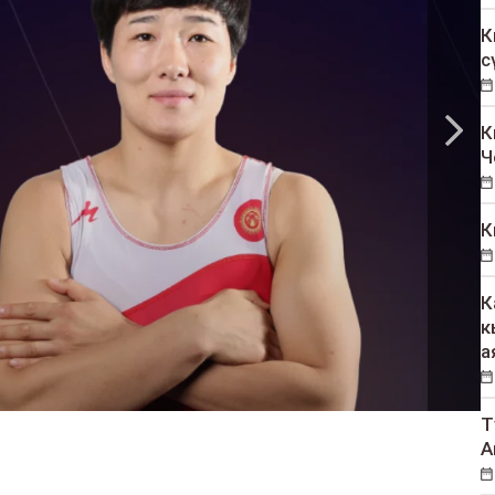
К
с
К
Ч
К
К
к
а
Т
А