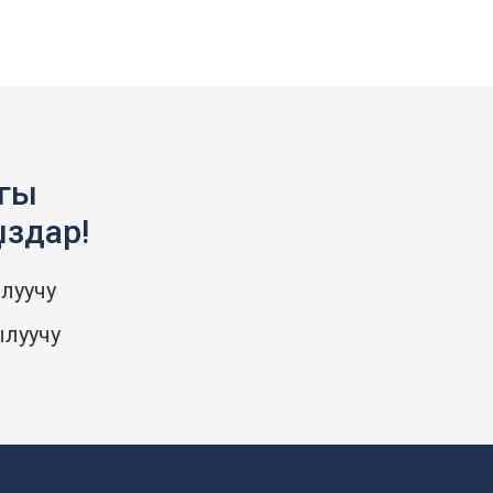
агы
ыздар!
луучу
ылуучу