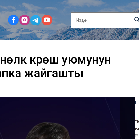
нөлүк күрөш уюмунун
сапка жайгашты
"
ы