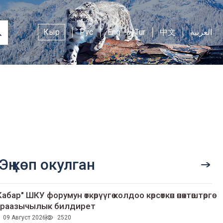
Кыр
Рус
Eng
Tur
中文
العربية
Эң көп окулган
Кабар" ШКУ форумун өткөрүүгө колдоо көрсөткөн өнөктөштөргө
раазычылык билдирет
09 Август 2026
2520