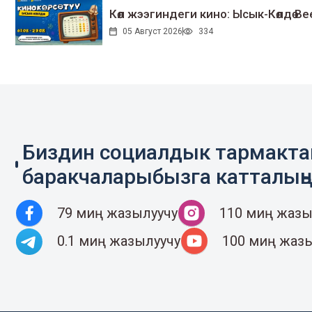
Көл жээгиндеги кино: Ысык-Көлдө Bee
05 Август 2026
334
Биздин социалдык тармакт
баракчаларыбызга катталың
79 миң жазылуучу
110 миң жазы
0.1 миң жазылуучу
100 миң жаз