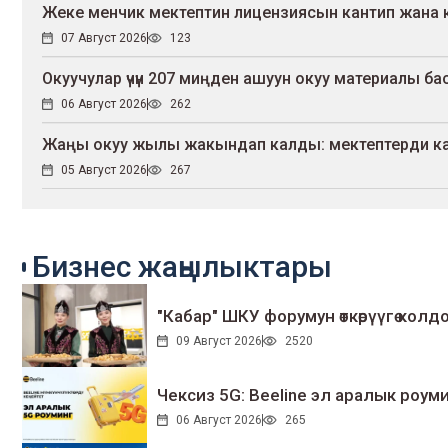
Жеке менчик мектептин лицензиясын кантип жана 
07 Август 2026
123
Окуучулар үчүн 207 миңден ашуун окуу материалы 
06 Август 2026
262
Жаңы окуу жылы жакындап калды: мектептерди канд
05 Август 2026
267
Бизнес жаңылыктары
"Кабар" ШКУ форумун өткөрүүгө колдо
09 Август 2026
2520
Чексиз 5G: Beeline эл аралык ро
06 Август 2026
265