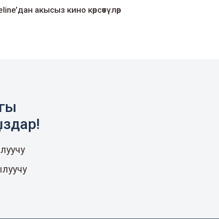
line’дан акысыз кино көрсөтүлөр
агы
ыздар!
луучу
ылуучу