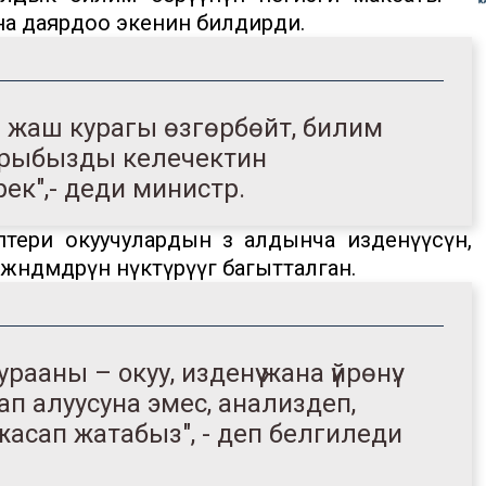
ына даярдоо экенин билдирди.
н жаш курагы өзгөрбөйт, билим
лдарыбызды келечектин
к",- деди министр.
ери окуучулардын өз алдынча изденүүсүн,
ндөмдөрүн өнүктүрүүгө багытталган.
аны – окуу, изденүү жана үйрөнүү.
 алуусуна эмес, анализдеп,
жасап жатабыз", - деп белгиледи