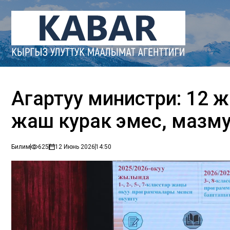
Агартуу министри: 12 
жаш курак эмес, мазму
Билим
625
12 Июнь 2026
14:50