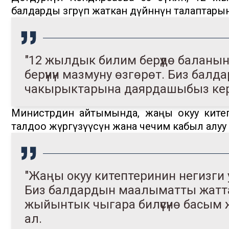
балдарды өзгөрүп жаткан дүйнөнүн талаптар
"12 жылдык билим берүүдө баланы
берүүнүн мазмуну өзгөрөт. Биз ба
чакырыктарына даярдашыбыз кере
Министрдин айтымында, жаңы окуу китепт
талдоо жүргүзүүсүн жана чечим кабыл алуу жө
"Жаңы окуу китептеринин негизги ура
Биз балдардын маалыматты жаттап
жыйынтык чыгара билүүсүнө басым 
ал.