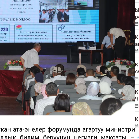
Ы
р
К
а
К
с
К
Ч
К
ткан ата-энелер форумунда агартуу министри
жылдык билим берүүнүн негизги максаты –