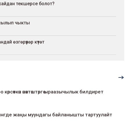
кайдан текшерсе болот?
басылып чыкты
ай өзгөрүүлөр күтөт
о көрсөткөн өнөктөштөргө ыраазычылык билдирет
умингде жаңы муундагы байланышты тартуулайт