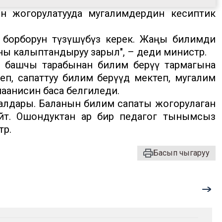
н жогорулатууда мугалимдердин кесиптик
ү борборун түзүшүбүз керек. Жаңы билимди
ы калыптандыруу зарыл", – деди министр.
 башчы тарабынан билим берүү тармагына
еп, сапаттуу билим берүүдө мектеп, мугалим
аанисин баса белгиледи.
алдары. Баланын билим сапаты жогорулаган
өйт. Ошондуктан ар бир педагог тынымсыз
тр.
Басып чыгаруу