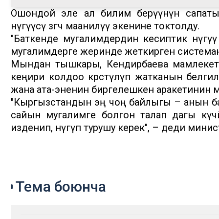
Ошондой эле ал билим берүүнүн сапаты
өнүгүүсү өзгөчө маанилүү экенине токтолду.
"Баткенде мугалимдердин кесиптик өнүгү
мугалимдерге жеринде жеткирген системан
Мындан тышкары, Кендирбаева мамлекет
кеңири колдоо көрсөтүлүп жатканын белгил
жана ата-эненин биргелешкен аракетинин м
"Кыргызстандын эң чоң байлыгы – анын б
сайын мугалимге болгон талап дагы күч
изденип, өнүгүп турушу керек", – деди минис
Тема боюнча