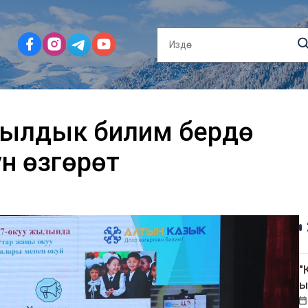
жылдык билим берүүдө
н өзгөрөт
"
ы