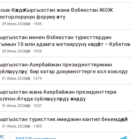
сык-Көлдө Кыргызстан жана Өзбекстан ЖОЖ
екторлорунун форуму өттү
29 Июль 2026
1905
ыргызстан менен Өзбекстан туристтердин
гымын 10 млн адамга жеткирүүнү көздөйт – Кубатов
30 Июль 2026
1636
ыргызстан-Азербайжан президенттеринин
үйлөшүүлөрү: бир катар документтерге кол коюлду
31 Июль 2026
1579
ыргызстан жана Азербайжан президенттери
олпон-Атада сүйлөшүүлөрдү өткөрдү
31 Июль 2026
1537
ыргызстан туристтик имиджин кантип бекемдөөдө?
31 Июль 2026
1435