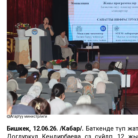
Агартуу министрлиги
Бишкек, 12.06.26. /Кабар/.
Баткенде өтүп жа
Догдуркүл Кендирбаева сөз сүйлөп, 12 