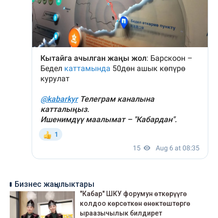
Бизнес жаңылыктары
"Кабар" ШКУ форумун өткөрүүгө
колдоо көрсөткөн өнөктөштөргө
ыраазычылык билдирет