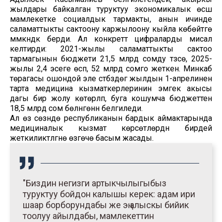
жылдары байкалган туруктуу экономикалык өсүш
мамлекетке социалдык тармакты, анын ичинде
саламаттыкты сактоону каржылоону кыйла көбөйтүүгө
мүмкүндүк берди. Ал конкреттүү цифраларды мисал
келтирди: 2021-жылы саламаттыкты сактоо
тармагынын бюджети 21,5 млрд сомду түзсө, 2025-
жылы 2,4 эсеге өсүп, 52 млрд сомго жеткен. Минкаб
төрагасы ошондой эле үстүбүздөгү жылдын 1-апрелинен
тарта медицина кызматкерлеринин эмгек акысы
дагы бир жолу көтөрүлүп, буга кошумча бюджеттен
18,5 млрд сом бөлүнгөнүн белгиледи.
Ал өз сөзүндө республиканын бардык аймактарында
медициналык кызмат көрсөтүүлөрдүн бирдей
жеткиликтүүлүгүнө өзгөчө басым жасады.
"Биздин негизги артыкчылыгыбыз
туруктуу бойдон калышы керек: адам ири
шаар борборундабы же эң алыскы бийик
тоолуу айылдабы, мамлекеттин