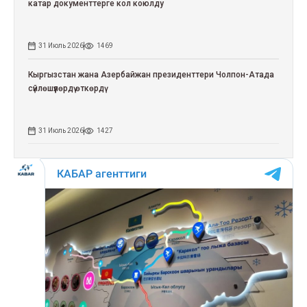
катар документтерге кол коюлду
31 Июль 2026
1469
Кыргызстан жана Азербайжан президенттери Чолпон-Атада
сүйлөшүүлөрдү өткөрдү
31 Июль 2026
1427