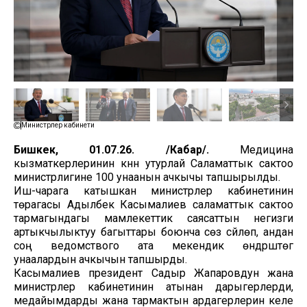
Министрлер кабинети
Бишкек, 01.07.26. /Кабар/.
Медицина
кызматкерлеринин күнүн утурлай Саламаттык сактоо
министрлигине 100 унаанын ачкычы тапшырылды.
Иш-чарага катышкан министрлер кабинетинин
төрагасы Адылбек Касымалиев саламаттык сактоо
тармагындагы мамлекеттик саясаттын негизги
артыкчылыктуу багыттары боюнча сөз сүйлөп, андан
соң ведомствого ата мекендик өндүрүштөгү
унаалардын ачкычын тапшырды.
Касымалиев президент Садыр Жапаровдун жана
министрлер кабинетинин атынан дарыгерлерди,
медайымдарды жана тармактын ардагерлерин келе