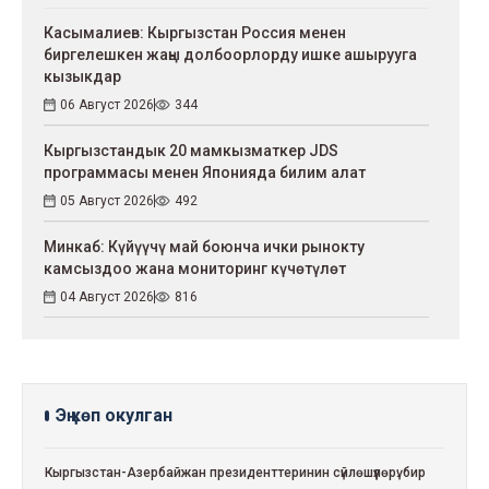
Касымалиев: Кыргызстан Россия менен
биргелешкен жаңы долбоорлорду ишке ашырууга
кызыкдар
06 Август 2026
344
Кыргызстандык 20 мамкызматкер JDS
программасы менен Японияда билим алат
05 Август 2026
492
Минкаб: Күйүүчү май боюнча ички рынокту
камсыздоо жана мониторинг күчөтүлөт
04 Август 2026
816
Эң көп окулган
Кыргызстан-Азербайжан президенттеринин сүйлөшүүлөрү: бир