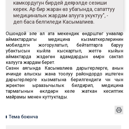
камкордугун бирдей деңгээлде сезиши
керек. Ар бир жаран өз убагында, сапаттуу
медициналык жардам алууга укуктуу", -
деп баса белгиледи Касымалиев.
Ошондой эле ал ата мекендик өндүрүштөгү унаалар
аймактардагы медицина кызматкерлеринин
мобилдүүлүгүн жогорулатып, бейтаптарга баруу
убактысын кыйла кыскартып, жетүүгө кыйын
аймактарда жүздөгөн адамдардын өмүрүн сактап
калууга жардам берет.
Сөзүнүн аягында Касымалиев дарыгерлерге, анын
ичинде алыскы жана тоолуу райондордо иштеген
дарыгерлерге кызматына берилгендиги үчүн чын
жүрөктөн ыраазычылык билдирип, медицина
тармагынын өкүлдөрүн келе жаткан кесиптик
майрамы менен куттуктады.
Тема боюнча