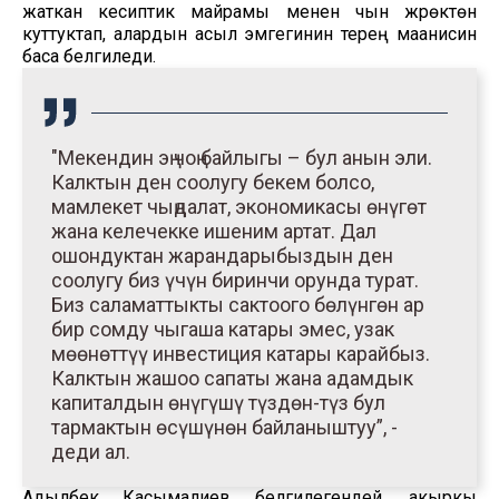
жаткан кесиптик майрамы менен чын жүрөктөн
куттуктап, алардын асыл эмгегинин терең маанисин
баса белгиледи.
"Мекендин эң чоң байлыгы – бул анын эли.
Калктын ден соолугу бекем болсо,
мамлекет чыңдалат, экономикасы өнүгөт
жана келечекке ишеним артат. Дал
ошондуктан жарандарыбыздын ден
соолугу биз үчүн биринчи орунда турат.
Биз саламаттыкты сактоого бөлүнгөн ар
бир сомду чыгаша катары эмес, узак
мөөнөттүү инвестиция катары карайбыз.
Калктын жашоо сапаты жана адамдык
капиталдын өнүгүшү түздөн-түз бул
тармактын өсүшүнөн байланыштуу”, -
деди ал.
Адылбек Касымалиев белгилегендей, акыркы