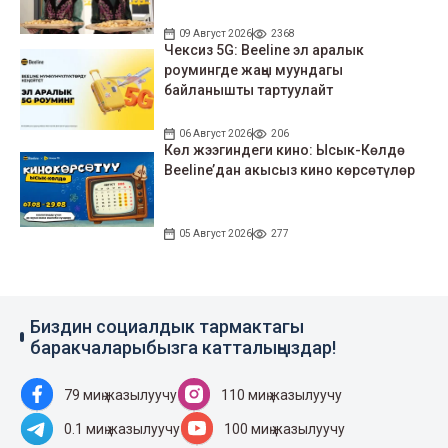
09 Август 2026
2368
Чексиз 5G: Beeline эл аралык
роумингде жаңы муундагы
байланышты тартуулайт
06 Август 2026
206
Көл жээгиндеги кино: Ысык-Көлдө
Beeline’дан акысыз кино көрсөтүлөр
05 Август 2026
277
Биздин социалдык тармактагы
баракчаларыбызга катталыңыздар!
79 миң жазылуучу
110 миң жазылуучу
0.1 миң жазылуучу
100 миң жазылуучу