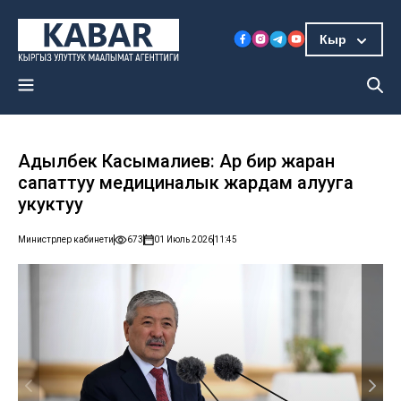
Кыр
Адылбек Касымалиев: Ар бир жаран
сапаттуу медициналык жардам алууга
укуктуу
Министрлер кабинети
673
01 Июль 2026
11:45