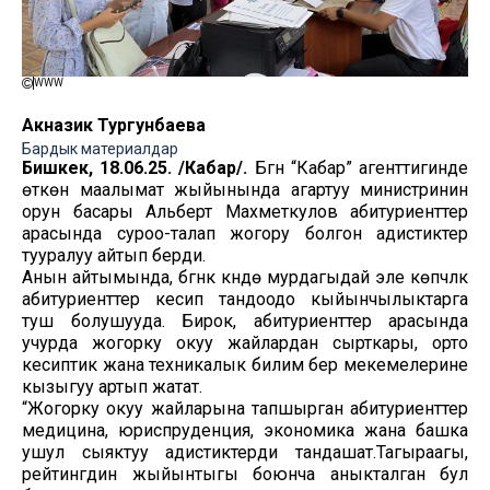
WWW
Акназик Тургунбаева
Бардык материалдар
Бишкек, 18.06.25. /Кабар/.
Бүгүн “Кабар” агенттигинде
өткөн маалымат жыйынында агартуу министринин
орун басары Альберт Махметкулов абитуриенттер
арасында суроо-талап жогору болгон адистиктер
тууралуу айтып берди.
Анын айтымында, бүгүнкү күндө мурдагыдай эле көпчүлүк
абитуриенттер кесип тандоодо кыйынчылыктарга
туш болушууда. Бирок, абитуриенттер арасында
учурда жогорку окуу жайлардан сырткары, орто
кесиптик жана техникалык билим берүү мекемелерине
кызыгуу артып жатат.
“Жогорку окуу жайларына тапшырган абитуриенттер
медицина, юриспруденция, экономика жана башка
ушул сыяктуу адистиктерди тандашат.Тагыраагы,
рейтингдин жыйынтыгы боюнча аныкталган бул