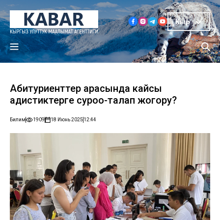
Кыр
Абитуриенттер арасында кайсы
адистиктерге суроо-талап жогору?
Билим
1909
18 Июнь 2025
12:44