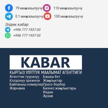
79 миң жазылуучу
110 миң жазылуучу
0.1 миң жазылуучу
100 миң жазылуучу
Элдик кабар
+996 777 1937 00
+996 777 1937 00
Агенттик тууралуу
Башкы бет
Колдонуу эрежеси
Жаңылыктар
Байланыш номерлер
Пресс-борбор
Жарнама
Бизнес жаңылыктары
Издөө
Архив