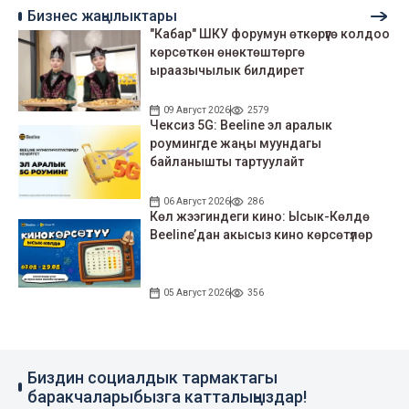
Бизнес жаңылыктары
"Кабар" ШКУ форумун өткөрүүгө колдоо
көрсөткөн өнөктөштөргө
ыраазычылык билдирет
09 Август 2026
2579
Чексиз 5G: Beeline эл аралык
роумингде жаңы муундагы
байланышты тартуулайт
06 Август 2026
286
Көл жээгиндеги кино: Ысык-Көлдө
Beeline’дан акысыз кино көрсөтүлөр
05 Август 2026
356
Биздин социалдык тармактагы
баракчаларыбызга катталыңыздар!