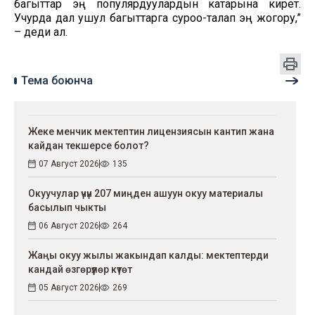
багыттар эң популярдуулардын катарына кирет.
Учурда дал ушул багыттарга суроо-талап эң жогору,”
– деди ал.
Тема боюнча
Жеке менчик мектептин лицензиясын кантип жана
кайдан текшерсе болот?
07 Август 2026
135
Окуучулар үчүн 207 миңден ашуун окуу материалы
басылып чыкты
06 Август 2026
264
Жаңы окуу жылы жакындап калды: мектептерди
кандай өзгөрүүлөр күтөт
05 Август 2026
269