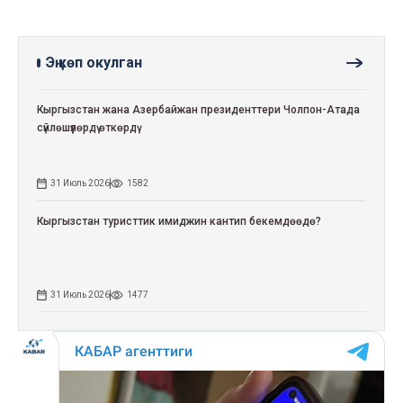
Эң көп окулган
Кыргызстан жана Азербайжан президенттери Чолпон-Атада
сүйлөшүүлөрдү өткөрдү
31 Июль 2026
1582
Кыргызстан туристтик имиджин кантип бекемдөөдө?
31 Июль 2026
1477